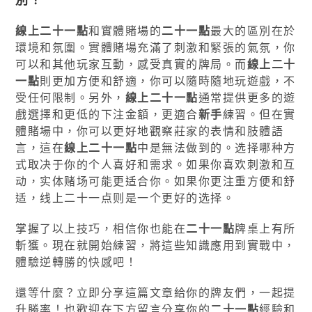
線上二十一點
和實體賭場的
二十一點
最大的區別在於
環境和氛圍。實體賭場充滿了刺激和緊張的氣氛，你
可以和其他玩家互動，感受真實的牌局。而
線上二十
一點
則更加方便和舒適，你可以隨時隨地玩遊戲，不
受任何限制。另外，
線上二十一點
通常提供更多的遊
戲選擇和更低的下注金額，更適合
新手
練習。但在實
體賭場中，你可以更好地觀察莊家的表情和肢體語
言，這在
線上二十一點
中是無法做到的。选择哪种方
式取决于你的个人喜好和需求。如果你喜欢刺激和互
动，实体赌场可能更适合你。如果你更注重方便和舒
适，线上二十一点则是一个更好的选择。
掌握了以上技巧，相信你也能在
二十一點
牌桌上有所
斬獲。現在就開始練習，將這些知識應用到實戰中，
體驗逆轉勝的快感吧！
還等什麼？立即分享這篇文章給你的牌友們，一起提
升勝率！也歡迎在下方留言分享你的
二十一點
經驗和