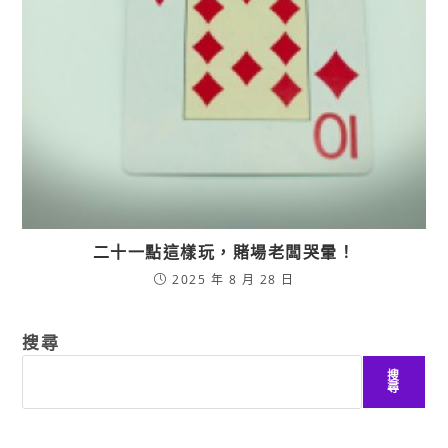
二十一點這樣玩，賭場老闆哭暈！
2025 年 8 月 28 日
搜尋
搜
尋