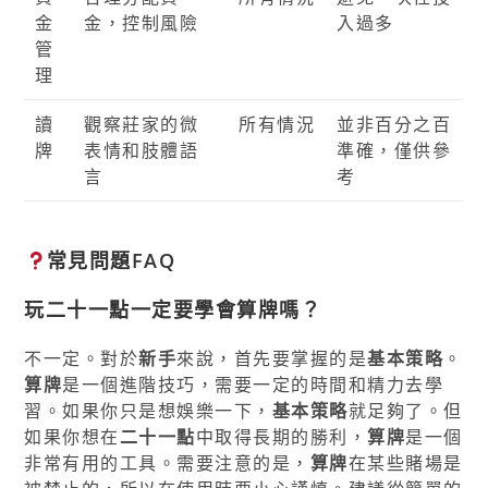
金
金，控制風險
入過多
管
理
讀
觀察莊家的微
所有情況
並非百分之百
牌
表情和肢體語
準確，僅供參
言
考
常見問題FAQ
玩二十一點一定要學會算牌嗎？
不一定。對於
新手
來說，首先要掌握的是
基本策略
。
算牌
是一個進階技巧，需要一定的時間和精力去學
習。如果你只是想娛樂一下，
基本策略
就足夠了。但
如果你想在
二十一點
中取得長期的勝利，
算牌
是一個
非常有用的工具。需要注意的是，
算牌
在某些賭場是