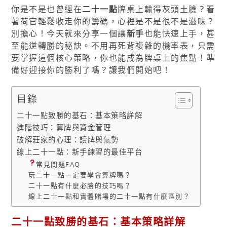
你是不是也曾經在
二十一點
牌桌上輸得灰頭土臉？看
著荷官輕鬆收走你的籌碼，心裡是不是很不是滋味？
別擔心！今天就來分享一個讓
新手
也能快速上手，甚
至能逆轉勝的秘訣。不用再死背複雜的機率表，只需
要掌握這個核心策略，你也能成為牌桌上的焦點！準
備好迎接你的勝利了嗎？讓我們開始吧！
目錄
二十一點致勝的基石：基本策略詳解
進階技巧：算牌與資金管理
破解莊家的心理：讀牌與氣勢
線上二十一點：新手練習的最佳平台
常見問題FAQ
玩二十一點一定要學會算牌嗎？
二十一點有什麼必勝的技巧嗎？
線上二十一點和實體賭場的二十一點有什麼區別？
二十一點致勝的基石：基本策略詳解