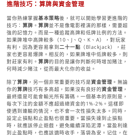
進階技巧：算牌與資金管理
當你熟練掌握
基本策略
後，就可以開始學習更進階的
技巧：
算牌
。
算牌
並不是像電影裡演的那樣，需要超
強的記憶力。而是一種追蹤高牌和低牌比例的方法。
如果牌堆中高牌較多（10、J、Q、K、A），對玩家
有利，因為更容易拿到
二十一點
（Blackjack），莊
家也更容易爆牌。相反的，如果牌堆中低牌較多，則
對莊家有利。
算牌
的目的是讓你判斷何時增加賭注，
何時減少賭注，從而最大化你的收益。
除了
算牌
，另一個非常重要的技巧是
資金管理
。無論
你的
算牌
技巧有多高超，如果沒有良好的
資金管理
，
最終還是可能會輸光所有籌碼。一個基本的原則是，
每次下注的金額不應超過總資金的1%-2%。這樣即
使遇到連輸的情況，也不會一次性損失太多。同時，
設定止損點和止盈點也很重要。當損失達到止損點
時，就應該停止遊戲，避免繼續深陷泥潭。當盈利達
到止盈點時，也應該適時收手，落袋為安。记住，在