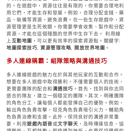
的。在遊戲中，資源往往是有限的，你需要合理地利
用它們，才能生存和發展。例如，合理分配金錢、藥
品、裝備等資源，避免浪費。在一些生存遊戲中，資
源管理更是生死攸關。你需要學會收集、製作和分配
資源，才能在這個殘酷的世界中生存下去。 利用線
上
互動地圖
，可以更有效率的探索資源點。關鍵字:
地圖探索技巧
,
資源管理攻略
,
開放世界地圖
。
多人連線稱霸：組隊策略與溝通技巧
多人連線遊戲的魅力在於與其他玩家的互動和合作。
想要在多人遊戲中取得勝利，不僅需要個人的技術，
更需要團隊的配合和
溝通技巧
。首先，找到與你志同
道合的隊友，建立一個穩定的團隊。其次，明確團隊
的角色分工，讓每個人都能發揮自己的優勢。例如，
輸出角色負責攻擊，坦克角色負責吸引火力，輔助角
色負責治療和支援。此外，保持良好的溝通非常重
要。利用
遊戲內語音
或
文字聊天
，及時傳達信息、協
調戰術、互相鼓勵。即使遇到挫折，也要保持積極的