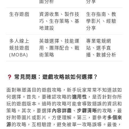
圖分析
分享
生存遊戲
資源收集、製作技
生存指南、教
巧、生存策略、基
學影片、經驗
地建設
分享
多人線上
英雄選擇、技能運
專業電競網
競技遊戲
用、團隊配合、戰
站、選手直
(MOBA)
術策略
播、數據分析
常見問題：遊戲攻略該如何選擇？
面對琳瑯滿目的遊戲攻略，新手玩家常常不知道該如
何選擇。首先，要確認攻略的
適用性
，是否針對你所
玩的遊戲版本。過時的攻略可能會導致錯誤的資訊和
策略。其次，要選擇
內容詳盡
、
步驟清晰
的攻略，最
好附帶圖片或影片，方便理解。第三，要參考
多個來
源
的攻略，互相驗證，避免被單一攻略誤導。最後，