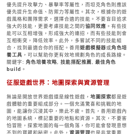
優先提升攻擊力、暴擊率等屬性，而坦克角色則應該
優先提升生命值、防禦力等屬性。其次，根據你的遊
戲風格和團隊需求，選擇合適的技能。不要盲目追求
強大的技能，更要考慮技能之間的
協同效應
。有些技
能可以互相增強，形成強大的連招，而有些技能則會
互相衝突，降低效率。此外，多嘗試不同的技能組
合，找到最適合你的搭配。善用
遊戲模擬器
或
角色培
養工具
，可以幫助你更有效地規劃角色的成長路線。
關鍵字:
角色培養攻略
,
技能搭配推薦
,
最佳角色
build
。
征服遊戲世界：地圖探索與資源管理
無論是開放世界遊戲還是線性遊戲，
地圖探索
都是遊
戲體驗的重要組成部分。一個充滿驚喜和挑戰的地
圖，能讓你沉浸其中，樂此不疲。首先，善用遊戲內
的地圖系統，標記重要的地點和資源。其次，不要害
怕冒險，探索地圖的每一個角落，你可能會發現意想
不到的寶藏和秘密。此外，
資源管理
也是非常重要