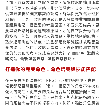
資訊，並有效運用它呢？首先，確認攻略的
適用版本
非常重要，過時的攻略可能會誤導你。其次，選擇提
供
詳細步驟
和
圖文解說
的攻略，能讓你更輕鬆地理解
和執行。此外，攻略的撰寫者是否具備
專業知識
和
豐
富經驗
也是一個重要的考量因素。不要只看結果，更
要學習攻略背後的邏輯和原理，才能真正提升你的遊
戲技巧。例如，理解敵人的弱點、掌握地圖的結構、
熟練運用角色的技能，這些都是比單純照抄攻略更重
要的能力。記住，攻略只是輔助，真正的勝利來自於
你的努力和思考。想成為遊戲大神？ 關鍵字:
遊戲攻
略網站
,
最新遊戲攻略
,
遊戲攻略技巧
。
打造你的完美角色：角色培養與技能搭配
在許多角色扮演遊戲（RPG）和動作遊戲中，
角色
培養
都是至關重要的一環。一個優秀的角色不僅擁有
強大的屬性，更重要的是具備合理的
技能搭配
。首
先，了解你的角色定位，是輸出、坦克還是輔助？不
同的定位需要不同的培養方向。例如，輸出角色應該