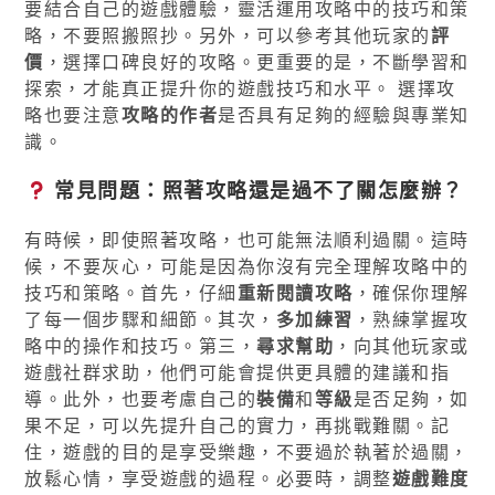
要結合自己的遊戲體驗，靈活運用攻略中的技巧和策
略，不要照搬照抄。另外，可以參考其他玩家的
評
價
，選擇口碑良好的攻略。更重要的是，不斷學習和
探索，才能真正提升你的遊戲技巧和水平。 選擇攻
略也要注意
攻略的作者
是否具有足夠的經驗與專業知
識。
常見問題：照著攻略還是過不了關怎麼辦？
有時候，即使照著攻略，也可能無法順利過關。這時
候，不要灰心，可能是因為你沒有完全理解攻略中的
技巧和策略。首先，仔細
重新閱讀攻略
，確保你理解
了每一個步驟和細節。其次，
多加練習
，熟練掌握攻
略中的操作和技巧。第三，
尋求幫助
，向其他玩家或
遊戲社群求助，他們可能會提供更具體的建議和指
導。此外，也要考慮自己的
裝備
和
等級
是否足夠，如
果不足，可以先提升自己的實力，再挑戰難關。記
住，遊戲的目的是享受樂趣，不要過於執著於過關，
放鬆心情，享受遊戲的過程。必要時，調整
遊戲難度