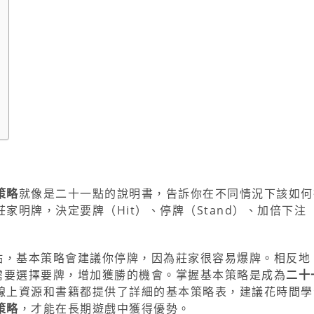
策略
就像是二十一點的說明書，告訴你在不同情況下該如何
明牌，決定要牌（Hit）、停牌（Stand）、加倍下注
點，基本策略會建議你停牌，因為莊家很容易爆牌。相反地
需要選擇要牌，增加獲勝的機會。掌握基本策略是成為
二十
線上資源和書籍都提供了詳細的基本策略表，建議花時間學
策略
，才能在長期遊戲中獲得優勢。