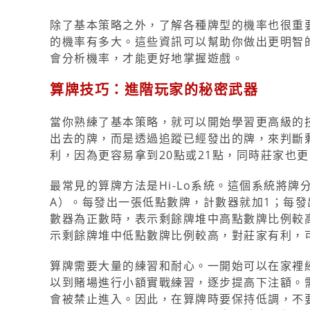
除了基本策略之外，了解各種牌型的機率也很重
的機率有多大。這些資訊可以幫助你做出更明智
會分析機率，才能更好地掌握遊戲。
算牌技巧：進階玩家的秘密武器
當你熟練了基本策略，就可以開始學習更高級的
出去的牌，而是透過追蹤已經發出的牌，來判斷
利，因為更容易拿到20點或21點，同時莊家也
最常見的算牌方法是Hi-Lo系統。這個系統將牌分
A）。每發出一張低點數牌，計數器就加1；每
數器為正數時，表示剩餘牌堆中高點數牌比例較
示剩餘牌堆中低點數牌比例較高，對莊家有利，
算牌需要大量的練習和耐心。一開始可以在家裡
以到賭場進行小額實戰練習，逐步提高下注額。
會被禁止進入。因此，在算牌時要保持低調，不