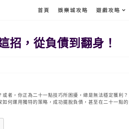
首頁
娛樂城攻略
遊戲攻略
這招，從負債到翻身！
？或者，你正為二十一點技巧所困擾，總是無法穩定獲利？
家如何運用獨特的策略，成功擺脫負債，甚至在二十一點的