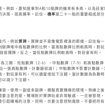
要。例如，要知道拿到A和10點牌的機率有多高，以及莊家
的決策，提高勝率。記住，
機率
是二十一點的重要組成部分
技巧，例如
算牌
。算牌並不是像電影裡演的那樣，記住每一
剩餘牌堆中高點數牌的比例。當高點數牌比例較高時，對玩
更容易爆牌。反之，當低點數牌比例較高時，對莊家有利。
為三類：低點數牌（2-6），中點數牌（7-9）和高點數牌（
發出一張高點數牌，計數器就減1；中點數牌不影響計數器。
高，對玩家有利，可以適當增加下注額。當計數器為負數時
可以減少下注額。
練習，使用一副或多副牌，模擬真實賭場的環境。熟練之後
需要注意的是，賭場對於算牌玩家非常敏感，一旦被發現，
要引起賭場的注意。同時，也要注意控制風險，不要把所有