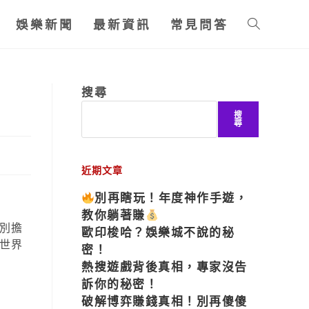
娛樂新聞
最新資訊
常見問答
搜尋
搜
尋
近期文章
別再瞎玩！年度神作手遊，
教你躺著賺
別擔
歐印梭哈？娛樂城不說的秘
世界
密！
熱搜遊戲背後真相，專家沒告
訴你的秘密！
破解博弈賺錢真相！別再傻傻