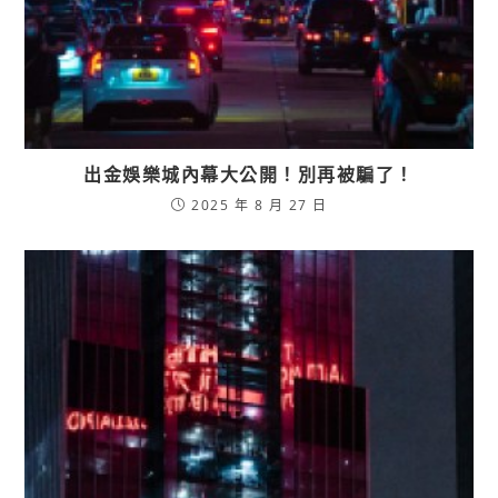
出金娛樂城內幕大公開！別再被騙了！
2025 年 8 月 27 日