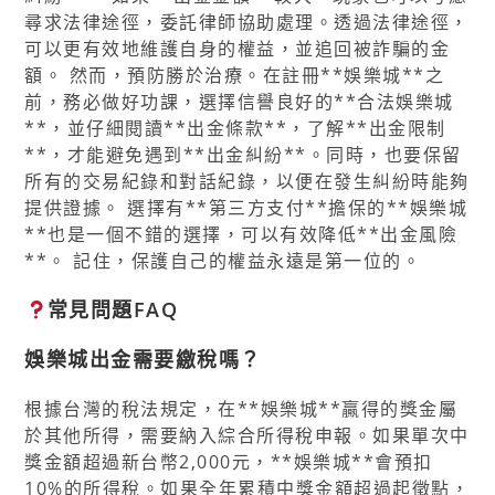
尋求法律途徑，委託律師協助處理。透過法律途徑，
可以更有效地維護自身的權益，並追回被詐騙的金
額。 然而，預防勝於治療。在註冊**娛樂城**之
前，務必做好功課，選擇信譽良好的**合法娛樂城
**，並仔細閱讀**出金條款**，了解**出金限制
**，才能避免遇到**出金糾紛**。同時，也要保留
所有的交易紀錄和對話紀錄，以便在發生糾紛時能夠
提供證據。 選擇有**第三方支付**擔保的**娛樂城
**也是一個不錯的選擇，可以有效降低**出金風險
**。 記住，保護自己的權益永遠是第一位的。
常見問題FAQ
娛樂城出金需要繳稅嗎？
根據台灣的稅法規定，在**娛樂城**贏得的獎金屬
於其他所得，需要納入綜合所得稅申報。如果單次中
獎金額超過新台幣2,000元，**娛樂城**會預扣
10%的所得稅。如果全年累積中獎金額超過起徵點，