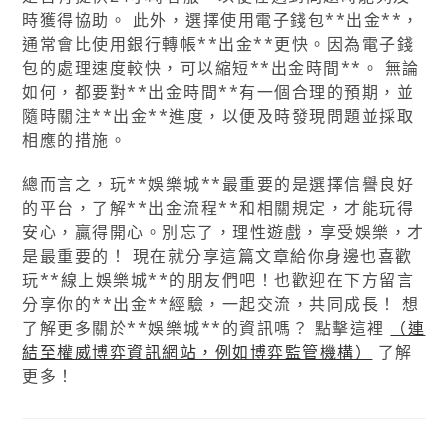
時獲得協助。 此外，選擇使用電子錢包**出金**，
通常會比使用銀行轉帳**出金**更快。因為電子錢
包的處理速度較快，可以縮短**出金時間**。 無論
如何，都要對**出金時間**有一個合理的預期，並
隨時關注**出金**進度，以便及時發現問題並採取
相應的措施。
總而言之，玩**娛樂城**最重要的是選擇信譽良好
的平台，了解**出金流程**和相關規定，才能玩得
安心，贏得開心。別忘了，理性遊戲，享受娛樂，才
是最重要的！ 現在就分享這篇文章給你身邊也喜歡
玩**線上娛樂城**的朋友們吧！也歡迎在下方留言
分享你的**出金**經驗，一起交流，共同成長！ 想
了解更多關於**娛樂城**的資訊嗎？ 點擊這裡
（連
結至權威博弈資訊網站，例如博弈監管機構）
了解
更多！