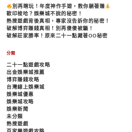
別再瞎玩！年度神作手遊，教你躺著賺
歐印梭哈？娛樂城不說的秘密！
熱搜遊戲背後真相，專家沒告訴你的秘密！
破解博弈賺錢真相！別再傻傻被騙！
破解莊家勝率！原來二十一點藏著OO秘密
分類
二十一點遊戲攻略
出金娛樂城推薦
博弈賺錢攻略
台灣線上娛樂城
娛樂城優惠
娛樂城攻略
娛樂新聞
未分類
熱搜遊戲
百家樂遊戲攻略