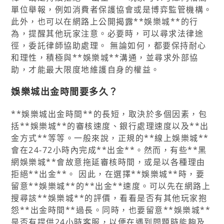
單位舉報，例如消費者保護協會或是博弈監管機構。
此外，也可以在網路上公開揭露**娛樂城**的行
為，提醒其他玩家注意。必要時，可以尋求法律途
徑，委託律師協助處理。 無論如何，都要保持耐心
和理性，積極與**娛樂城**溝通，並尋求外部協
助，才能最大限度地維護自身的權益。
娛樂城出金時間要多久？
**娛樂城出金時間**的長短，取決於多個因素，包
括**娛樂城**的審核速度、銀行處理速度以及**出
金方式**等等。一般來說，正規的**線上娛樂城**
會在24-72小時內完成**出金**。然而，有些**黑
網娛樂城**會故意拖延審核時間，或是以各種理由
拒絕**出金**。 因此，在選擇**娛樂城**時，要
留意**娛樂城**的**出金**速度。可以先在網路上
搜尋該**娛樂城**的評價，看看是否有其他玩家抱
怨**出金時間**過長。同時，也要留意**娛樂城**
是否有提供24小時客服，以便在遇到問題時能夠及