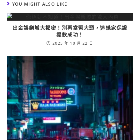
YOU MIGHT ALSO LIKE
出金娛樂城大揭密！別再當冤大頭，這幾家保證
提款成功！
2025 年 10 月 22 日