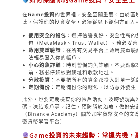
如何保護你的Game投資？安全至上
在
Game投資
的世界裡，安全至關重要。由於區
此，保護你的投資安全，必須從以下幾個方面入
使用安全的錢包
：選擇信譽良好、安全性高的
包（MetaMask、Trust Wallet）。
啟用雙重驗證
：在所有交易平台上啟用雙重驗
法輕易登入你的帳戶。
小心釣魚詐騙
：時刻警惕釣魚詐騙，不要點擊
前，務必仔細核對網址和收款地址。
分散投資
：不要把所有的資金都投入到單一遊
定期備份
：定期備份你的錢包，以防意外發生
此外，也要定期檢查你的帳戶活動，及時發現異
碼、凍結帳戶等。記住，預防勝於治療，做好安
（Binance Academy）關於加密貨幣安全的文
密貨幣學習平台)
Game投資的未來趨勢：掌握先機，