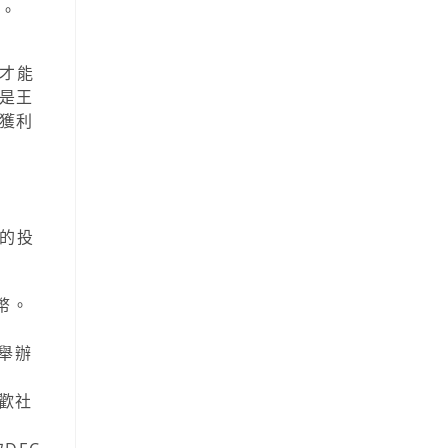
權。
才能
是王
獲利
的投
幣。
舉辦
喜歡社