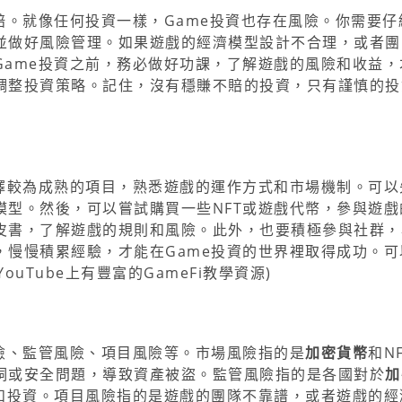
賠。就像任何投資一樣，Game投資也存在風險。你需要仔
並做好風險管理。如果遊戲的經濟模型設計不合理，或者團
Game投資之前，務必做好功課，了解遊戲的風險和收益，
調整投資策略。記住，沒有穩賺不賠的投資，只有謹慎的投
選擇較為成熟的項目，熟悉遊戲的運作方式和市場機制。可以
模型。然後，可以嘗試購買一些NFT或遊戲代幣，參與遊戲
皮書，了解遊戲的規則和風險。此外，也要積極參與社群，
，慢慢積累經驗，才能在Game投資的世界裡取得成功。可
YouTube上有豐富的GameFi教學資源)
險、監管風險、項目風險等。市場風險指的是
加密貨幣
和N
洞或安全問題，導致資產被盜。監管風險指的是各國對於
加
營和投資。項目風險指的是遊戲的團隊不靠譜，或者遊戲的經