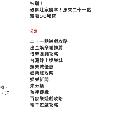
被騙！
破解莊家勝率！原來二十一點
藏著OO秘密
分類
二十一點遊戲攻略
出金娛樂城推薦
博弈賺錢攻略
台灣線上娛樂城
娛樂城優惠
娛樂城攻略
娛樂新聞
未分類
地
、
熱搜遊戲
念，玩
百家樂遊戲攻略
電子遊戲攻略