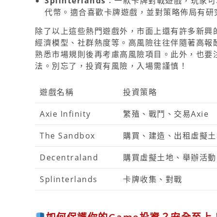
Splinterlands
：一款卡牌對戰遊戲，玩家可
代幣。適合喜歡卡牌遊戲，並對策略佈局有研
除了以上這些熱門遊戲外，市面上還有許多新興
經濟模型、社群熱度等。高風險往往伴隨著高報
熟悉市場規則後再考慮高風險項目。此外，也要
法。別忘了，投資有風險，入場需謹慎！
遊戲名稱
投資策略
Axie Infinity
繁殖、戰鬥、交易Axie
The Sandbox
購買、建造、出租虛擬土
Decentraland
購買虛擬土地、舉辦活動
Splinterlands
卡牌收集、對戰