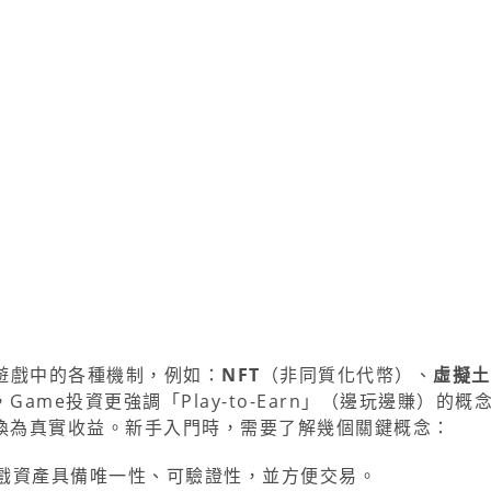
遊戲中的各種機制，例如：
NFT
（非同質化代幣）、
虛擬土
me投資更強調「Play-to-Earn」（邊玩邊賺）的概
換為真實收益。新手入門時，需要了解幾個關鍵概念：
戲資產具備唯一性、可驗證性，並方便交易。