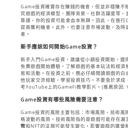
Game投資確實存在賺錢的機會，但並非穩賺不
究遊戲的經濟模型、團隊背景、社群活躍度等，
靠譜，你的投資可能會血本無歸。因此，在進行
提高獲利機會。此外，也要注意市場波動，及時
者。
新手應該如何開始Game投資？
新手入門Game投資，建議從小額投資開始，
免費遊戲開始體驗，了解遊戲的基本玩法和經濟
易和活動。在投資之前，務必仔細閱讀遊戲的白
他玩家交流經驗，學習投資技巧。不要急於求成
考YouTube上的GameFi教學影片
。(推薦原因: 
Game投資有哪些風險需要注意？
Game投資的風險主要包括：市場風險、技術風
格波動的風險。技術風險指的是遊戲可能存在漏
幣
和NFT的法規可能發生變化，影響遊戲的運