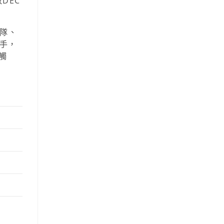
DEC
隊、
手，
觸