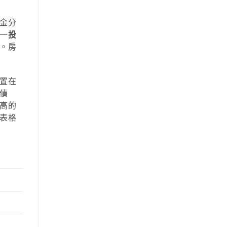
金分
一
投
。房
置在
債
高的
表格