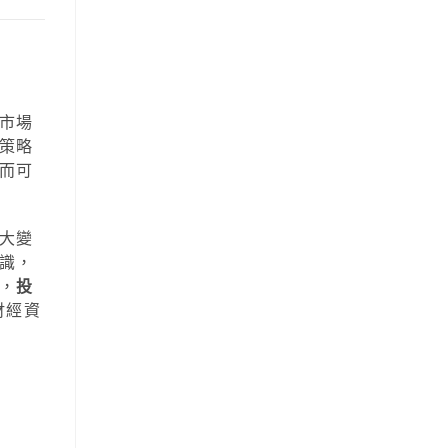
市場
策略
而可
大變
識，
，
投
財經資