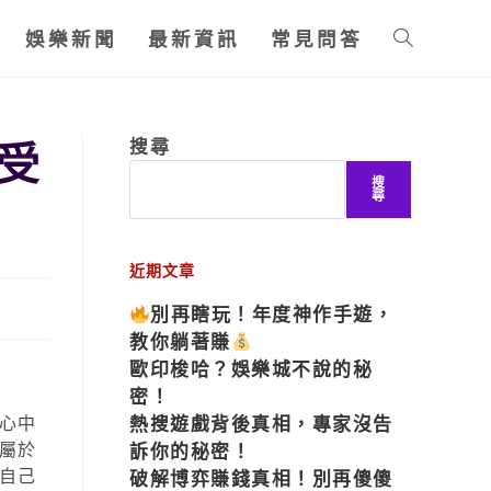
娛樂新聞
最新資訊
常見問答
受
搜尋
搜
尋
近期文章
別再瞎玩！年度神作手遊，
教你躺著賺
歐印梭哈？娛樂城不說的秘
密！
心中
熱搜遊戲背後真相，專家沒告
屬於
訴你的秘密！
自己
破解博弈賺錢真相！別再傻傻