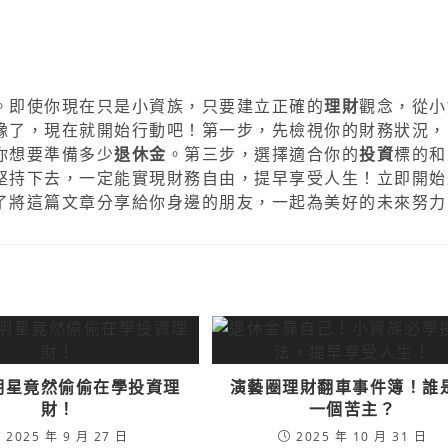
。即使你現在只是小資族，只要建立正確的
理財
觀念，從小
豫了，現在就開始行動吧！第一步，先檢視你的財務狀況，
你想要準備多少
退休金
。第三步，選擇適合你的
投資
標的和
堅持下去，一定能實現財務自由，提早享受人生！立即開始
了將這篇文章分享給你身邊的朋友，一起為美好的未來努力
明星竟然偷偷在學投資理
演藝圈理財翻車事件簿！誰
財！
一個苦主？
2025 年 9 月 27 日
2025 年 10 月 31 日