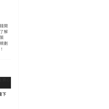
錢開
了解
策
規劃
！
是下