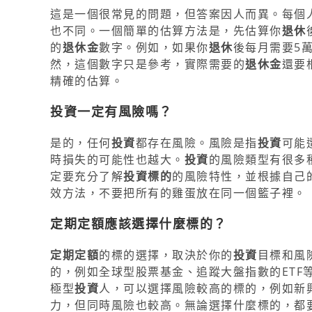
這是一個很常見的問題，但答案因人而異。每個
也不同。一個簡單的估算方法是，先估算你
退休
的
退休金
數字。例如，如果你
退休
後每月需要5萬
然，這個數字只是參考，實際需要的
退休金
還要
精確的估算。
投資一定有風險嗎？
是的，任何
投資
都存在風險。風險是指
投資
可能
時損失的可能性也越大。
投資
的風險類型有很多
定要充分了解
投資標的
的風險特性，並根據自己
效方法，不要把所有的雞蛋放在同一個籃子裡。
定期定額應該選擇什麼標的？
定期定額
的標的選擇，取決於你的
投資
目標和風
的，例如全球型股票基金、追蹤大盤指數的ETF
極型
投資
人，可以選擇風險較高的標的，例如新
力，但同時風險也較高。無論選擇什麼標的，都