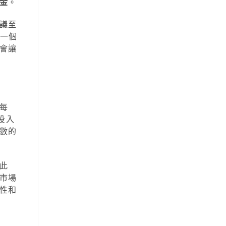
金
。
議至
另一個
會讓
每
投入
數的
此
市場
性和