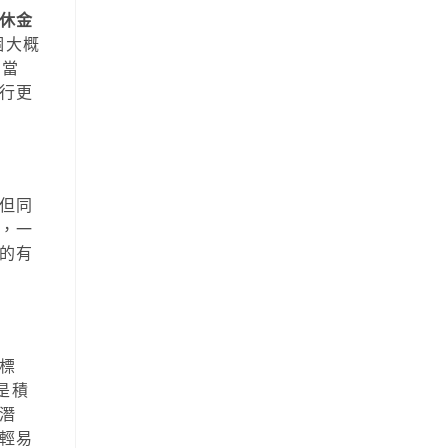
休金
個大概
。當
行更
但同
，一
的有
標
是積
潛
輕易