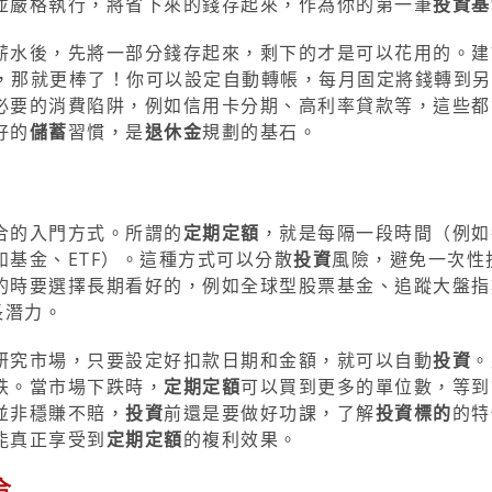
並嚴格執行，將省下來的錢存起來，作為你的第一筆
投資基
薪水後，先將一部分錢存起來，剩下的才是可以花用的。建
多，那就更棒了！你可以設定自動轉帳，每月固定將錢轉到
必要的消費陷阱，例如信用卡分期、高利率貸款等，這些都
好的
儲蓄
習慣，是
退休金
規劃的基石。
合的入門方式。所謂的
定期定額
，就是每隔一段時間（例如
如基金、ETF）。這種方式可以分散
投資
風險，避免一次性
的時要選擇長期看好的，例如全球型股票基金、追蹤大盤指
長潛力。
研究市場，只要設定好扣款日期和金額，就可以自動
投資
。
跌。當市場下跌時，
定期定額
可以買到更多的單位數，等到
並非穩賺不賠，
投資
前還是要做好功課，了解
投資標的
的特
能真正享受到
定期定額
的複利效果。
合