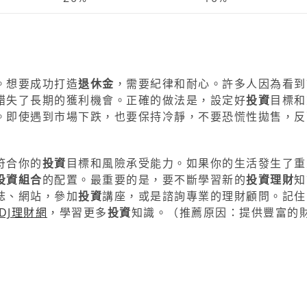
。想要成功打造
退休金
，需要紀律和耐心。許多人因為看到
錯失了長期的獲利機會。正確的做法是，設定好
投資
目標和
。即使遇到市場下跌，也要保持冷靜，不要恐慌性拋售，反
符合你的
投資
目標和風險承受能力。如果你的生活發生了重
投資組合
的配置。最重要的是，要不斷學習新的
投資理財
知
誌、網站，參加
投資
講座，或是諮詢專業的理財顧問。記住
yDJ理財網
，學習更多
投資
知識。（推薦原因：提供豐富的