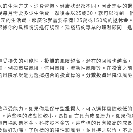
人的生活方式、消費習慣、健康狀況都不同，因此需要的
退
後每月需要多少生活費，然後乘以25或30，就可以得到一
元的生活費，那麼你就需要準備125萬或150萬的
退休金
根據你的具體情況進行調整。建議諮詢專業的理財顧問，進
遭受損失的可能性。
投資
的風險越高，潛在的回報也越高，
種，例如市場風險、信用風險、流動性風險等。在
投資
之前
的風險承受能力選擇適合的
投資
標的。
分散投資
是降低風險
險承受能力。如果你是保守型
投資
人，可以選擇風險較低的
等。這些標的波動性較小，長期而言具有成長潛力。如果你
興市場股票基金、科技股基金等。這些標的具有較高的成長
要做好功課，了解標的的特性和風險，並且持之以恆，不要