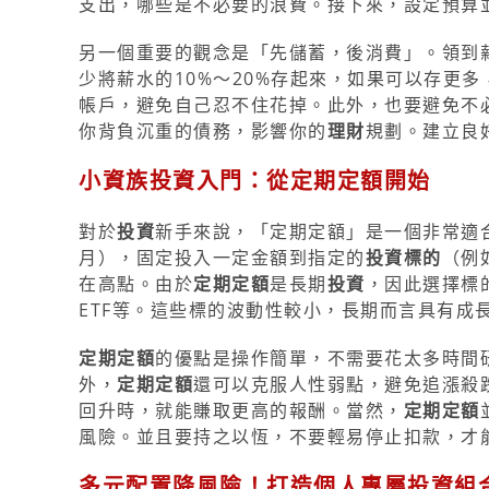
支出，哪些是不必要的浪費。接下來，設定預算
另一個重要的觀念是「先儲蓄，後消費」。領到
少將薪水的10%～20%存起來，如果可以存更
帳戶，避免自己忍不住花掉。此外，也要避免不
你背負沉重的債務，影響你的
理財
規劃。建立良
小資族投資入門：從定期定額開始
對於
投資
新手來說，「定期定額」是一個非常適
月），固定投入一定金額到指定的
投資標的
（例
在高點。由於
定期定額
是長期
投資
，因此選擇標
ETF等。這些標的波動性較小，長期而言具有成
定期定額
的優點是操作簡單，不需要花太多時間
外，
定期定額
還可以克服人性弱點，避免追漲殺
回升時，就能賺取更高的報酬。當然，
定期定額
風險。並且要持之以恆，不要輕易停止扣款，才
多元配置降風險！打造個人專屬投資組