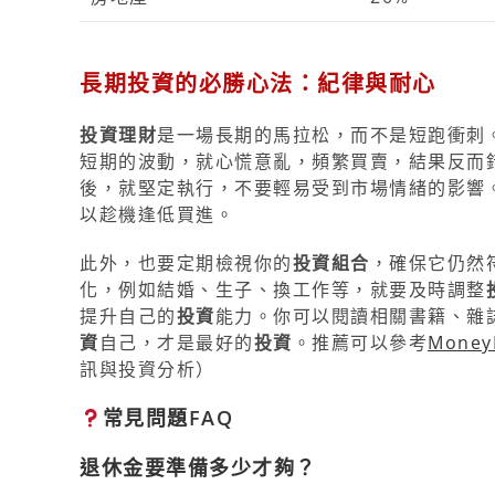
長期投資的必勝心法：紀律與耐心
投資理財
是一場長期的馬拉松，而不是短跑衝刺
短期的波動，就心慌意亂，頻繁買賣，結果反而
後，就堅定執行，不要輕易受到市場情緒的影響
以趁機逢低買進。
此外，也要定期檢視你的
投資組合
，確保它仍然
化，例如結婚、生子、換工作等，就要及時調整
提升自己的
投資
能力。你可以閱讀相關書籍、雜
資
自己，才是最好的
投資
。推薦可以參考
Mone
訊與投資分析）
常見問題FAQ
退休金要準備多少才夠？