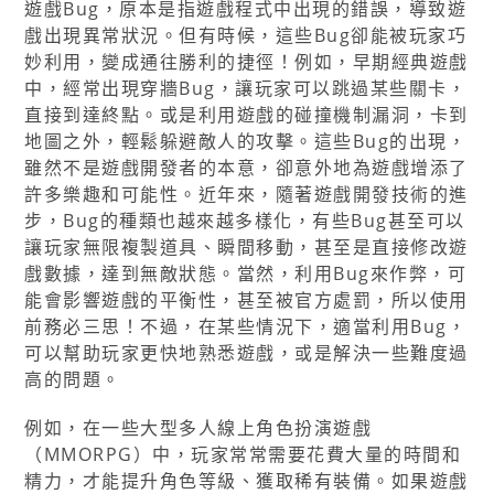
遊戲Bug，原本是指遊戲程式中出現的錯誤，導致遊
戲出現異常狀況。但有時候，這些Bug卻能被玩家巧
妙利用，變成通往勝利的捷徑！例如，早期經典遊戲
中，經常出現穿牆Bug，讓玩家可以跳過某些關卡，
直接到達終點。或是利用遊戲的碰撞機制漏洞，卡到
地圖之外，輕鬆躲避敵人的攻擊。這些Bug的出現，
雖然不是遊戲開發者的本意，卻意外地為遊戲增添了
許多樂趣和可能性。近年來，隨著遊戲開發技術的進
步，Bug的種類也越來越多樣化，有些Bug甚至可以
讓玩家無限複製道具、瞬間移動，甚至是直接修改遊
戲數據，達到無敵狀態。當然，利用Bug來作弊，可
能會影響遊戲的平衡性，甚至被官方處罰，所以使用
前務必三思！不過，在某些情況下，適當利用Bug，
可以幫助玩家更快地熟悉遊戲，或是解決一些難度過
高的問題。
例如，在一些大型多人線上角色扮演遊戲
（MMORPG）中，玩家常常需要花費大量的時間和
精力，才能提升角色等級、獲取稀有裝備。如果遊戲