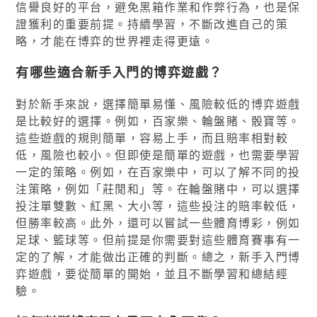
信譽良好的平台，避免黑箱作業和作弊行為，也是保
證獲利的重要前提。持續學習，不斷改進自己的策
略，才能在博弈的世界裡走得更遠。
有哪些適合新手入門的博弈遊戲？
對於新手來說，選擇簡單易懂、風險較低的博弈遊戲
是比較好的選擇。例如，百家樂、輪盤賭、骰寶等。
這些遊戲的規則簡單，容易上手，而且賠率相對較
低，風險也較小。但即使是簡單的遊戲，也需要學習
一定的策略。例如，在百家樂中，可以了解不同的投
注策略，例如「莊閒和」等。在輪盤賭中，可以選擇
投注單雙數、紅黑、大小等，這些投注的賠率較低，
但勝率較高。此外，還可以嘗試一些體育博彩，例如
足球、籃球等。但前提是你需要對這些體育賽事有一
定的了解，才能做出正確的判斷。總之，新手入門博
弈遊戲，要從簡單的開始，並且不斷學習和總結經
驗。