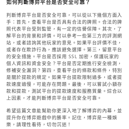
如何判斷博弈平台是否安全可靠？
判斷博弈平台是否安全可靠，可以從以下幾個方面入
手：首先，查看平台是否具有合法的牌照。合法的牌
照代表平台受到監管，有一定的信譽保障。其次，了
解平台的背景和評價。可以參考一些第三方的評測網
站，或者諮詢其他玩家的意見。如果平台評價不佳，
或者存在欺詐行為，應該避免選擇。第三，留意平台
的安全措施。平台是否採用 SSL 加密，保護玩家的
個人資訊和資金安全？平台是否定期進行安全檢測，
修補安全漏洞？第四，查看平台的條款和條件，特別
是關於提款的規定。如果平台提款限制過多，或者提
款速度過慢，可能存在問題。最後，可以嘗試小額存
款和提款，測試平台的提款速度和服務質量。綜合以
上因素，才能判斷博弈平台是否安全可靠。
希望這篇文章能幫助你更深入地了解博弈的內幕，並
提升你在博弈遊戲中的勝率。記住，博弈是一種娛
樂，請理性看待，切勿沉迷！