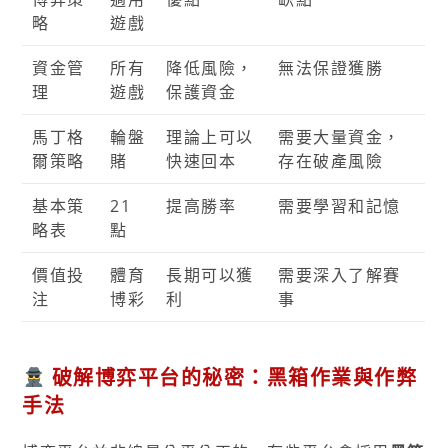
略
遊戲
資金管
所有
降低風險，
無法保證獲勝
理
遊戲
保護資金
馬丁格
輪盤
理論上可以
需要大量資金，
爾策略
賭
快速回本
存在破產風險
基本策
21
提高勝率
需要學習和記憶
略表
點
價值投
體育
長期可以獲
需要深入了解賽
注
博彩
利
事
破解博弈平台的秘密：黑箱作業與作弊
手法