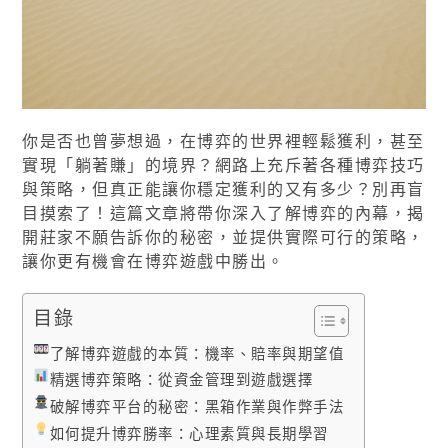
你是否也曾夢想過，在博弈的世界裡輕鬆獲利，甚至
實現「躺著賺」的境界？網路上充斥著各種博弈技巧
與策略，但真正能讓你穩定獲利的又有多少？別再盲
目摸索了！這篇文章將帶你深入了解博弈的內幕，揭
開莊家不願告訴你的秘密，並提供實際可行的策略，
讓你更有機會在博弈遊戲中勝出。
目錄
了解博弈遊戲的本質：機率、賠率與期望值
精選博弈策略：從資金管理到遊戲選擇
破解博弈平台的秘密：黑箱作業與作弊手法
如何提升博弈勝率：心理素質與長期學習