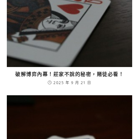
破解博弈內幕！莊家不說的秘密，賭徒必看！
2025 年 9 月 21 日