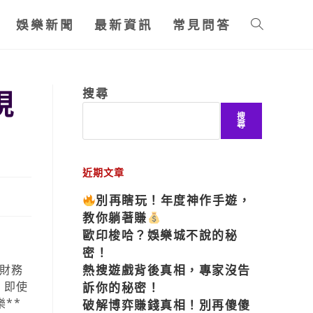
娛樂新聞
最新資訊
常見問答
現
搜尋
搜
尋
近期文章
別再瞎玩！年度神作手遊，
教你躺著賺
歐印梭哈？娛樂城不說的秘
密！
財務
熱搜遊戲背後真相，專家沒告
，即使
訴你的秘密！
**
破解博弈賺錢真相！別再傻傻