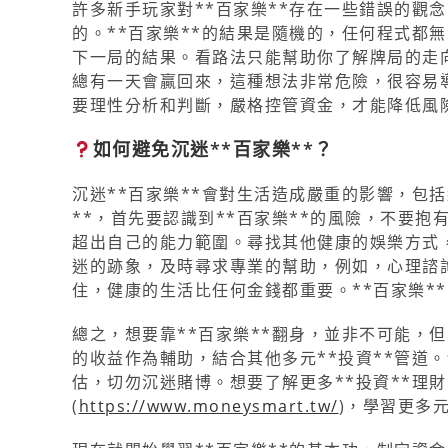
許多新手玩家對**百家樂**存在一些錯誤的觀
的。**百家樂**的結果是隨機的，任何程式都
下一局的結果。看路法只能幫助你了解牌局的走
總有一天會贏回來，這種想法非常危險，很容易導
要理性分析和判斷，嚴格控管資金，才能降低風
如何避免沉迷**百家樂**？
沉迷**百家樂**會對生活造成嚴重的影響，包
**，首先要認識到**百家樂**的風險，不要
超出自己的能力範圍。尋找其他健康的娛樂方式
迷的跡象，及時尋求專業的幫助，例如，心理諮
住，健康的生活比任何金錢都重要。**百家樂*
總之，想要靠**百家樂**翻身，並非不可能，
的收益作為輔助，結合其他多元**投資**管道
估，切勿沉迷賭博。想要了解更多**投資**理財的
(
https://www.moneysmart.tw/
)，學習更多