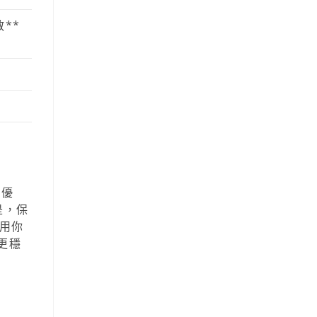
**
的優
是，保
用你
更穩