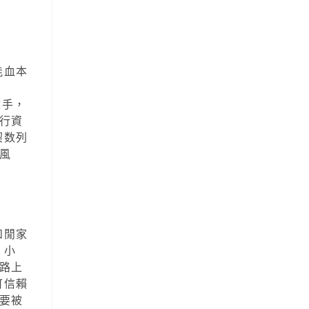
能血本
收手，
行資
契数列
風
和閒家
、小
路上
可信賴
要被