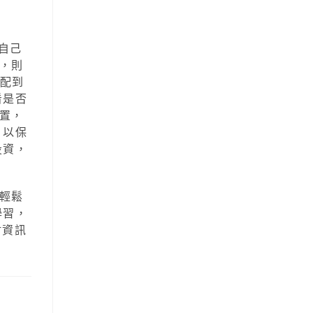
自己
，則
分配到
看是否
置，
，以保
投資，
輕鬆
學習，
財資訊