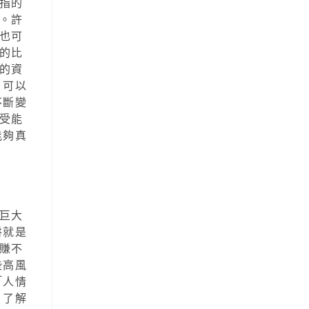
指的
。許
也可
的比
的資
，可以
不斷變
受能
能夠真
巨大
阱就是
賺不
些高風
「人情
，了解