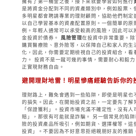
擁有了第一桶金之後，接下來就要學習如何進行
是將資金分配到不同的資產類別中，例如股票、
多明星都會聘請專業的理財顧問，協助他們制定
以自己學習基本的資產配置原則。一個簡單的原
例。年輕人通常可以承受較高的風險，因此可以
金投資於債券。
風險管理
在投資中非常重要。除
購買醫療險、意外險等，以保障自己和家人的生
化，因此，你需要定期檢視自己的投資組合，看
力。 投資不是一蹴可幾的事情，需要耐心和毅
正實現財務自由。
避開理財地雷！明星慘痛經驗告訴你的
理財路上，難免會遇到一些陷阱，即使是明星也
的損失。因此，在開始投資之前，一定要先了解
「保證獲利」。投資市場充滿不確定性，沒有人
賠」，那很有可能就是詐騙。 另一個常見的陷
險的投資產品所吸引，例如期貨、選擇權等。這
投資」。不要因為不好意思拒絕親朋好友的推銷