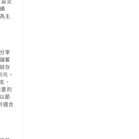
，設定
的績
為主
分享
儲蓄
就存
0元，
支、
重要的
以節
到適合