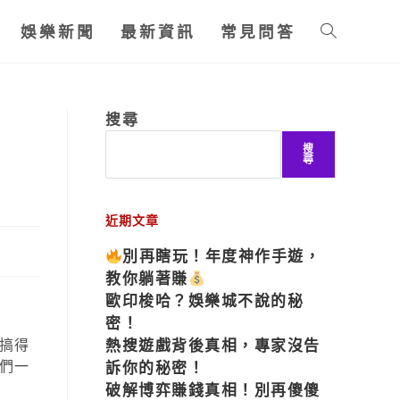
娛樂新聞
最新資訊
常見問答
搜尋
搜
尋
近期文章
別再瞎玩！年度神作手遊，
教你躺著賺
歐印梭哈？娛樂城不說的秘
密！
搞得
熱搜遊戲背後真相，專家沒告
們一
訴你的秘密！
破解博弈賺錢真相！別再傻傻