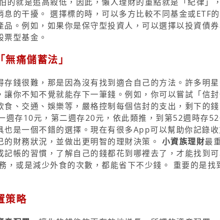
怕的就是追高殺低，因此，懶人理財的重點就是「紀律」
息的干擾。 選擇標的時，可以多方比較不同基金或ETF
產品。例如，如果你是保守型投資人，可以選擇以投資債券
股票型基金。
「無痛儲蓄法」
得存錢很難，那是因為沒有找到適合自己的方法。許多明星
，讓你不知不覺就能存下一筆錢。例如，你可以嘗試「信封
飲食、交通、娛樂等，嚴格控制每個信封的支出，剩下的錢
週存10元，第二週存20元，依此類推，到第52週時存52
具也是一個不錯的選擇。現在有很多App可以幫助你記錄收
己的財務狀況，並做出更明智的理財決策。
小資族理財
最
成記帳的習慣，了解自己的錢都花到哪裡去了，才能找到可
務，或是減少外食的次數，都能省下不少錢。 重要的是找
置策略