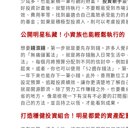
少成多，也能累積一筆可觀的財富。
投資新手
最
好投資計畫後，就堅持執行，不要輕易受到市場消
效、費用率等，找到最適合自己風險承受能力的
的基金；如果是積極型投資人，則可以考慮投資
公開明星私藏！小資族也能輕鬆執行的
想要
錢滾錢
，第一步就是要先存到錢。許多人覺
的「無痛儲蓄法」，就是將存錢融入日常生活中
法」，每個月將預算分配到不同的信封中，例如
起來。或者，你也可以使用「52週存錢法」，第一
一年下來也能存下一筆小錢。此外，善用數位工
設定預算、追蹤投資績效，讓你更清楚地了解自
就是開源節流，除了努力工作賺錢之外，也要養
省的地方。 像是檢視一下有沒有不必要的訂閱服
自己的方法，並且持之以恆，才能看到成果。
打造穩健投資組合！明星都愛的資產配