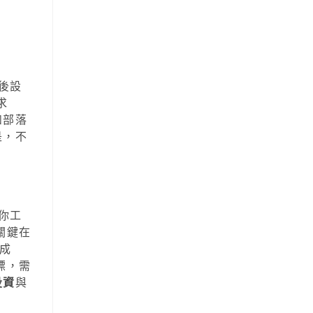
後設
求
如部落
是，不
你工
關鍵在
成
標，需
投資
與