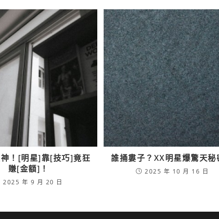
神！[明星]靠[技巧]竟狂
誰捅婁子？XX明星爆驚天秘
賺[金額]！
2025 年 10 月 16 日
2025 年 9 月 20 日