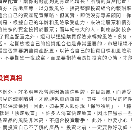
資產配置
，讓你的錢能夠更有效地增長。所謂的資產配置，
債券、房地產等，以分散風險，提高整體投資組合的報酬率
適合自己的資產配置策略。但其實，即使沒有專業顧問，你
則是，根據自己的年齡和風險承受能力，來決定股票和債券
將較多的資金投資於股票；而年紀較大的人，則應該將較多
了資產配置之外，還可以透過購買保險來轉嫁風險。例如
活。 定期檢視自己的投資組合也是非常重要的。市場環境
看是否需要調整資產配置，以符合自己的投資目標和風險承
力。不要期望一夜致富，而是要抱持著長期投資的心態，才
投資真相
不例外。許多明星都曾經因為聽信明牌、盲目跟風，而遭受
常見的
理財陷阱
，才能避免重蹈覆轍。 其中一個常見的陷
可以保證獲利，因此，如果有人跟你說「保證獲利」、「穩
阱就是「快速致富」。許多人渴望快速致富，因此容易被一
些產品的風險非常高，不適合
投資新手
。 此外，也要小心
，而投資自己不了解的產品。 投資之前，一定要做好功課