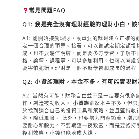
常見問題FAQ
Q1: 我是完全沒有理財經驗的
理財小白
，該
A1: 剛開始接觸理財，最重要的就是建立正確
定一個合理的預算。接著，可以嘗試定期定額投資
成，也不要聽信明牌，而是要多方學習，了解不
格、論壇、課程等，可以多加利用。也可以考慮
要害怕犯錯。理財是一個不斷學習和成長的過程
Q2:
小資族理財
，本金不多，有可能實現財
A2: 當然有可能！財務自由並不是一定要有很
作，創造被動收入。
小資族
雖然本金不多，但只
於找到適合自己的投資工具和策略，並且堅持執
本，降低風險。 此外，也要努力開源節流，增加
要耐心和毅力。不要期望一夜致富，而是要抱持
複利效應，小錢也能滾成大錢。