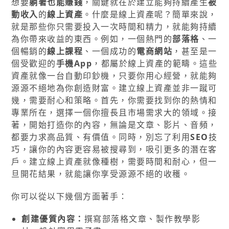
想要
躺著也能賺錢
，關鍵就在於建立能夠持續產生
被
動收入
的
線上資產
。什麼是線上資產呢？簡單來說，
就是那些你只需要投入一次時間和精力，就能夠持續
為你帶來收益的東西。例如，一個熱門的
部落格
、一
個暢銷的
線上課程
、一個成功的
電商網站
，甚至是一
個受歡迎的
手機App
，都屬於線上資產的範疇。這些
資產就像一台自動印鈔機，只要你用心經營，就能夠
源源不絕地為你創造財富。建立線上資產並非一蹴可
幾，需要耐心和策略。首先，你需要找到你的熱情和
專業所在，選擇一個你擅長且市場需求大的領域。接
著，開始打造你的內容，無論是文章、影片、音頻，
都要力求高品質、有價值。同時，別忘了利用
SEO
技
巧，讓你的內容更容易被搜尋到，吸引更多的潛在客
戶。建立線上資產就像種樹，需要時間和耐心，但一
旦開花結果，就能讓你享受源源不絕的收穫。
你可以從以下幾個方面著手：
創建優質內容：
撰寫部落格文章、製作教學影