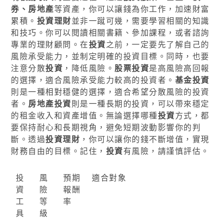
券、房地產
等資產，你可以讓錢為你工作，加速財富
累積。
投資理財
並非一蹴可幾，需要學習相關的知識
和技巧。你可以閱讀相關書籍、參加課程，或者諮詢
專業的理財顧問。在
投資
之前，一定要先了解自己的
風險承受能力，並制定明確的投資目標。同時，也要
注意分散
投資
，降低風險。
股票投資
是高風險高回報
的選擇，適合風險承受能力較高的投資者。
基金投資
則是一種相對穩健的選擇，適合希望分散風險的投資
者。
房地產投資
則是一種長期的投資，可以帶來穩定
的租金收入和資產增值。無論選擇哪種
投資
方式，都
要保持耐心和長期視角，避免短期波動影響你的判
斷。透過
投資理財
，你可以讓你的錢不斷增值，實現
財務自由的目標。記住，
投資
有風險，請謹慎評估。
投
風
預期
適合對象
資
險
報酬
工
等
率
具
級