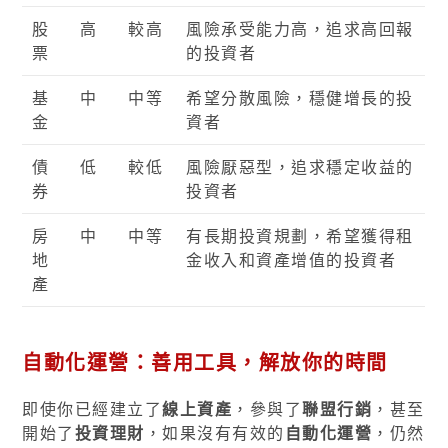
股
高
較高
風險承受能力高，追求高回報
票
的投資者
基
中
中等
希望分散風險，穩健增長的投
金
資者
債
低
較低
風險厭惡型，追求穩定收益的
券
投資者
房
中
中等
有長期投資規劃，希望獲得租
地
金收入和資產增值的投資者
產
自動化運營：善用工具，解放你的時間
即使你已經建立了
線上資產
，參與了
聯盟行銷
，甚至
開始了
投資理財
，如果沒有有效的
自動化運營
，仍然