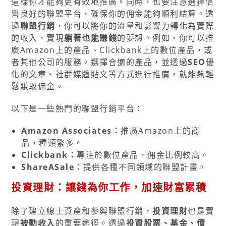
這樣你才能夠更有效地推廣。同時，也要注意選擇信
譽良好的聯盟平台，確保你的佣金能夠順利結算。透
過
聯盟行銷
，你可以將你的流量和影響力轉化為實際
的收入，實現
躺著也能賺錢
的夢想。例如，你可以推
廣Amazon上的產品、Clickbank上的數位產品，或
者其他公司的服務。選擇合適的產品，並透過
SEO
優
化的文章、社群媒體貼文等方式進行推廣，就能夠輕
鬆賺取佣金。
以下是一些熱門的聯盟行銷平台：
Amazon Associates：
推廣Amazon上的商
品，種類繁多。
Clickbank：
專注於數位產品，佣金比例較高。
ShareASale：
提供各種不同領域的聯盟計畫。
投資理財：讓錢為你工作，加速財富累積
除了建立線上資產和參與聯盟行銷，
投資理財
也是實
現
被動收入
的重要途徑。透過
投資股票、基金、債