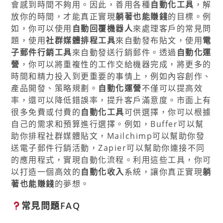
會感到時間不夠用。因此，善用各種
自動化工具
，解
放你的時間，才能真正實現
躺著也能賺錢
的目標。例
如，你可以使用
自動回覆機器人
來處理客戶的常見問
題，使用
社群媒體排程工具
來自動發布貼文，使用
電
子郵件行銷工具
來自動發送行銷郵件。透過
自動化運
營
，你可以將重複性的工作交給機器完成，將更多的
時間和精力投入到更重要的事情上，例如內容創作、
產品開發、策略規劃。
自動化運營
不僅可以提高效
率，還可以降低錯誤率，提升客戶滿意度。市面上有
很多免費或付費的
自動化工具
可供選擇，你可以根據
自己的需求和預算進行選擇。例如，Buffer可以幫
助你排程社群媒體貼文，Mailchimp可以幫助你發
送電子郵件行銷活動，Zapier可以幫助你連接不同
的應用程式，實現自動化流程。利用這些工具，你可
以打造一個高效的
自動化收入
系統，讓你真正實現
躺
著也能賺錢
的夢想。
常見問題FAQ