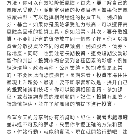
方法，你可以有效地降低風險。首先，要了解自己的
風險承受能力，並制定明確的投資目標。如果你是風
險厭惡型，可以選擇相對穩健的投資工具，例如債
券、基金。如果你是風險承受能力較高，可以選擇高
風險高回報的投資工具，例如股票。其次，要分散
投
資
，不要把所有的雞蛋放在同一個籃子裡。你可以將
資金分散投資於不同的資產類別，例如股票、債券、
房地產。同時，也要注意長期
投資
，避免短期波動影
響你的判斷。
投資
市場會受到各種因素的影響，例如
經濟環境、政治事件、公司業績。短期波動是正常
的，不要因此而恐慌拋售。長期來看，
投資
市場往往
呈現上升趨勢。最後，要不斷學習和改進，提升自己
的
投資
知識和技巧。你可以閱讀相關書籍、參加課
程，或者諮詢專業的理財顧問。記住，
投資
有風險，
請謹慎評估，並在了解風險的前提下進行
投資
。
希望今天的分享對你有所幫助。記住，
躺著也能賺錢
並非遙不可及的夢想，只要你掌握正確的方法和觀
念，付諸行動，就能夠實現。現在就開始行動吧！建