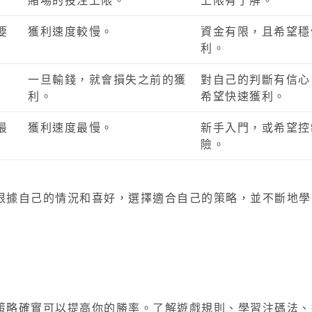
賭場的投注上限。
上限有了解。
要
獲利速度較慢。
資金有限，且希望穩
利。
一旦輸錢，就會損失之前的獲
對自己的判斷有信心
利。
希望快速獲利。
最
獲利速度最慢。
新手入門，或希望控
險。
根據自己的情況和喜好，選擇適合自己的策略，並不斷地學
策略確實可以提高你的勝率。了解遊戲規則、學習注碼法、