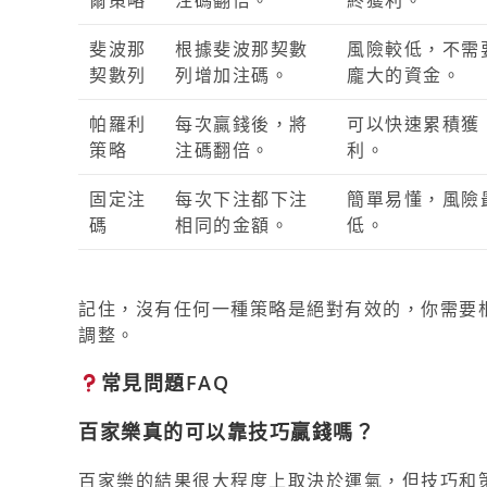
爾策略
注碼翻倍。
終獲利。
斐波那
根據斐波那契數
風險較低，不需
契數列
列增加注碼。
龐大的資金。
帕羅利
每次贏錢後，將
可以快速累積獲
策略
注碼翻倍。
利。
固定注
每次下注都下注
簡單易懂，風險
碼
相同的金額。
低。
記住，沒有任何一種策略是絕對有效的，你需要
調整。
常見問題FAQ
百家樂真的可以靠技巧贏錢嗎？
百家樂的結果很大程度上取決於運氣，但技巧和