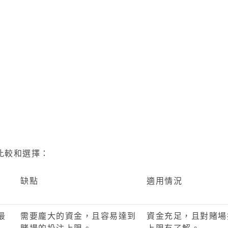
比較和選擇：
缺點
適用情況
最
需要龐大的資金，且容易達到
資金充足，且對賭場