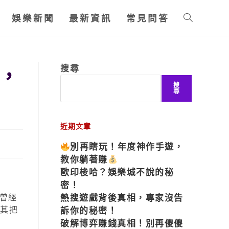
娛樂新聞
最新資訊
常見問答
，
搜尋
搜
尋
近期文章
別再瞎玩！年度神作手遊，
教你躺著賺
歐印梭哈？娛樂城不說的秘
密！
曾經
熱搜遊戲背後真相，專家沒告
其把
訴你的秘密！
破解博弈賺錢真相！別再傻傻