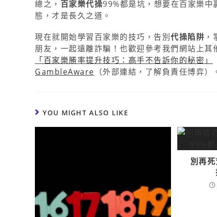
總之，
百家樂代操
99%都是坑，想要在百家樂
態，才是長久之道。
現在就開始學習百家樂的技巧，告別
代操陷阱
，
朋友，一起遠離詐騙！也歡迎參考我們網站上其
「百家樂勝率提升技巧：高手不告訴你的秘密」
GambleAware
（外部連結，了解負責任博弈）
YOU MIGHT ALSO LIKE
別再死