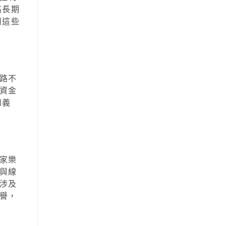
高長期
用這些
路不
資金
和義
家樂
與線
涉及
譽，