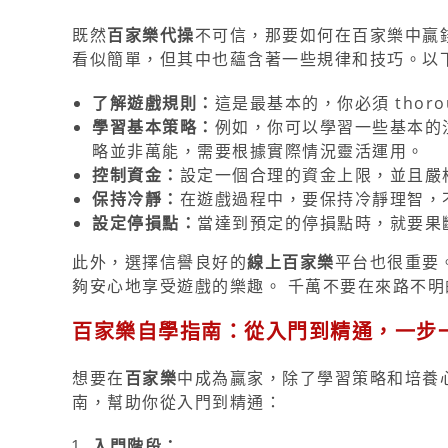
既然
百家樂代操
不可信，那要如何在百家樂中贏
看似簡單，但其中也蘊含著一些規律和技巧。以
了解遊戲規則：
這是最基本的，你必須 thor
學習基本策略：
例如，你可以學習一些基本的
略並非萬能，需要根據實際情況靈活運用。
控制資金：
設定一個合理的資金上限，並且嚴
保持冷靜：
在遊戲過程中，要保持冷靜理智，
設定停損點：
當達到預定的停損點時，就要果
此外，選擇信譽良好的
線上百家樂
平台也很重要
夠安心地享受遊戲的樂趣。 千萬不要在來路不
百家樂自學指南：從入門到精通，一步
想要在
百家樂
中成為贏家，除了學習策略和培養
南，幫助你從入門到精通：
入門階段：