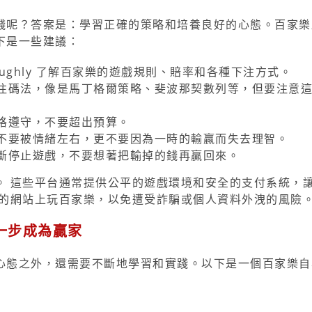
錢呢？答案是：學習正確的策略和培養良好的心態。百家樂
下是一些建議：
oughly 了解百家樂的遊戲規則、賠率和各種下注方式。
注碼法，像是馬丁格爾策略、斐波那契數列等，但要注意
格遵守，不要超出預算。
不要被情緒左右，更不要因為一時的輸贏而失去理智。
斷停止遊戲，不要想著把輸掉的錢再贏回來。
。 這些平台通常提供公平的遊戲環境和安全的支付系統，
明的網站上玩百家樂，以免遭受詐騙或個人資料外洩的風險
一步成為贏家
心態之外，還需要不斷地學習和實踐。以下是一個百家樂自