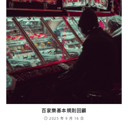
百家樂基本規則回顧
2025 年 9 月 16 日