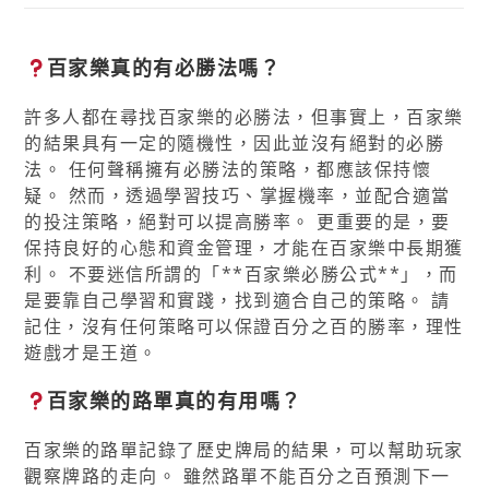
百家樂真的有必勝法嗎？
許多人都在尋找百家樂的必勝法，但事實上，百家樂
的結果具有一定的隨機性，因此並沒有絕對的必勝
法。 任何聲稱擁有必勝法的策略，都應該保持懷
疑。 然而，透過學習技巧、掌握機率，並配合適當
的投注策略，絕對可以提高勝率。 更重要的是，要
保持良好的心態和資金管理，才能在百家樂中長期獲
利。 不要迷信所謂的「**百家樂必勝公式**」，而
是要靠自己學習和實踐，找到適合自己的策略。 請
記住，沒有任何策略可以保證百分之百的勝率，理性
遊戲才是王道。
百家樂的路單真的有用嗎？
百家樂的路單記錄了歷史牌局的結果，可以幫助玩家
觀察牌路的走向。 雖然路單不能百分之百預測下一