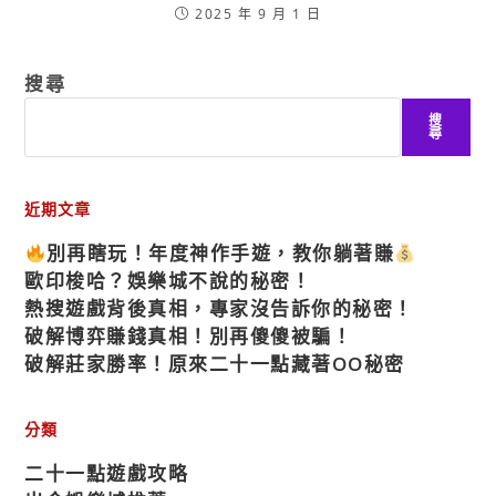
2025 年 9 月 1 日
搜尋
搜
尋
近期文章
別再瞎玩！年度神作手遊，教你躺著賺
歐印梭哈？娛樂城不說的秘密！
熱搜遊戲背後真相，專家沒告訴你的秘密！
破解博弈賺錢真相！別再傻傻被騙！
破解莊家勝率！原來二十一點藏著OO秘密
分類
二十一點遊戲攻略