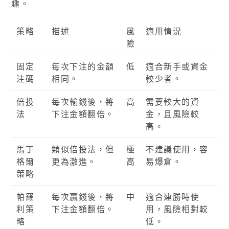
趣。
策略
描述
風
適用情況
險
固定
每次下注的金額
低
適合新手或資金
注碼
相同。
較少者。
倍投
每次輸錢後，將
高
需要較大的資
法
下注金額翻倍。
金，且風險較
高。
馬丁
類似倍投法，但
極
不建議使用，容
格爾
更為激進。
高
易爆倉。
策略
帕羅
每次贏錢後，將
中
適合連勝時使
利策
下注金額翻倍。
用，風險相對較
略
低。