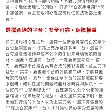
心和自律。 保持冷靜的頭腦，不要受到情緒的影
響，才能做出理性的判斷。 許多**百家樂賺錢**高
手都強調，資金管理和心態控制比任何技巧都更重
要。
選擇合適的平台：安全可靠，保障權益
除了技巧和心態之外，選擇一個安全可靠的百家樂平
台也至關重要。 網路上充斥著許多黑平台，這些平
台可能會透過作弊或不公平的手段來坑騙玩家的錢
財。 因此，在選擇平台時，一定要慎重考慮。 首
先，要確認平台是否具有合法的博彩牌照，並且受到
監管。 其次，要查看平台的評價和口碑，了解其他
玩家的經驗。 此外，也要注意平台的提款速度和客
服服務，確保在遇到問題時能夠及時得到解決。 一
個好的**百家樂線上**平台應該提供公平公正的遊
戲環境，保障玩家的權益。 避免選擇來路不明、優
惠過於誇張的平台，以免上當受騙。 選擇有信譽的
**線上百家樂**平台，才能讓你安心享受遊戲的樂