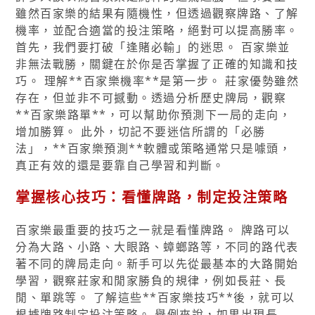
雖然百家樂的結果有隨機性，但透過觀察牌路、了解
機率，並配合適當的投注策略，絕對可以提高勝率。
首先，我們要打破「逢賭必輸」的迷思。 百家樂並
非無法戰勝，關鍵在於你是否掌握了正確的知識和技
巧。 理解**百家樂機率**是第一步。 莊家優勢雖然
存在，但並非不可撼動。透過分析歷史牌局，觀察
**百家樂路單**，可以幫助你預測下一局的走向，
增加勝算。 此外，切記不要迷信所謂的「必勝
法」，**百家樂預測**軟體或策略通常只是噱頭，
真正有效的還是要靠自己學習和判斷。
掌握核心技巧：看懂牌路，制定投注策略
百家樂最重要的技巧之一就是看懂牌路。 牌路可以
分為大路、小路、大眼路、蟑螂路等，不同的路代表
著不同的牌局走向。新手可以先從最基本的大路開始
學習，觀察莊家和閒家勝負的規律，例如長莊、長
閒、單跳等。 了解這些**百家樂技巧**後，就可以
根據牌路制定投注策略。 舉例來說，如果出現長