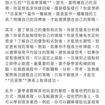
個人化的**百家樂策略**。首先，要明確自己的目
標。你是想追求快速回報，還是穩紮穩打？你是想把
**百家樂**當作一種娛樂，還是當作一種賺錢的工
具？明確自己的目標後，才能選擇適合自己的策略。
其次，要了解自己的優勢和劣勢。你是否擅長分析牌
路？你是否能夠控制自己的情緒？你是否擁有充足的
資金？了解自己的優勢和劣勢後，才能扬长避短，制
定更有效的策略。例如，如果你不擅長分析牌路，可
以選擇採用平均投注的策略，避免過度思考。如果你
容易情緒失控，可以設定止損點，一旦達到止損點就
立即停止遊戲。最重要的是，要不斷學習和總結經
驗。在遊戲過程中，不斷觀察、分析、思考，並根據
實際情況調整自己的策略。只有不斷進步，才能在
**百家樂**牌桌上取得成功。
此外，要學會觀察其他玩家的動態。看看他們的投注
方式、情緒表現、以及輸贏情況。從他們的身上，你
可以學到很多東西。例如，你可以觀察哪些玩家經常