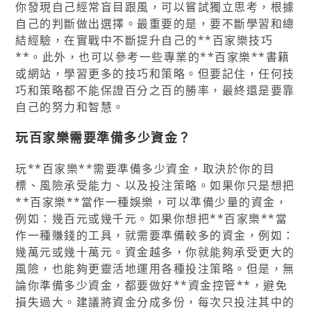
你發現自己經常盲目跟風，可以嘗試獨立思考，根據
自己的判斷做出選擇。最重要的是，要不斷學習和總
結經驗，在實戰中不斷提升自己的**百家樂技巧
**。此外，也可以參考一些專業的**百家樂**書籍
或網站，學習更多的技巧和策略。但要記住，任何技
巧和策略都不能保證百分之百的勝率，最終還是要靠
自己的努力和智慧。
玩百家樂需要準備多少資金？
玩**百家樂**需要準備多少資金，取決於你的目
標、風險承受能力、以及投注策略。如果你只是想把
**百家樂**當作一種娛樂，可以準備少量的資金，
例如：幾百元或幾千元。如果你想把**百家樂**當
作一種賺錢的工具，就需要準備較多的資金，例如：
幾萬元或幾十萬元。資金越多，你就能夠承受更大的
風險，也能夠更靈活地運用各種投注策略。但是，無
論你準備多少資金，都要做好**資金控管**，避免
損失過大。建議將資金分成多份，每次只投注其中的