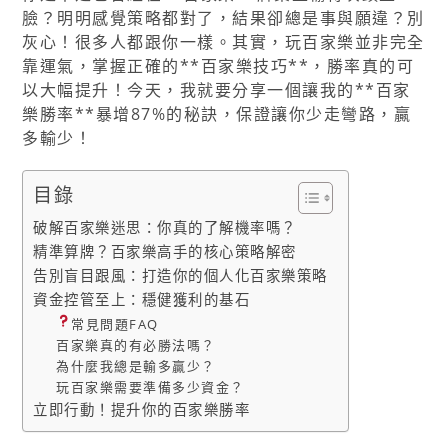
臉？明明感覺策略都對了，結果卻總是事與願違？別
灰心！很多人都跟你一樣。其實，玩百家樂並非完全
靠運氣，掌握正確的**百家樂技巧**，勝率真的可
以大幅提升！今天，我就要分享一個讓我的**百家
樂勝率**暴增87%的秘訣，保證讓你少走彎路，贏
多輸少！
目錄
破解百家樂迷思：你真的了解機率嗎？
精準算牌？百家樂高手的核心策略解密
告別盲目跟風：打造你的個人化百家樂策略
資金控管至上：穩健獲利的基石
常見問題FAQ
百家樂真的有必勝法嗎？
為什麼我總是輸多贏少？
玩百家樂需要準備多少資金？
立即行動！提升你的百家樂勝率