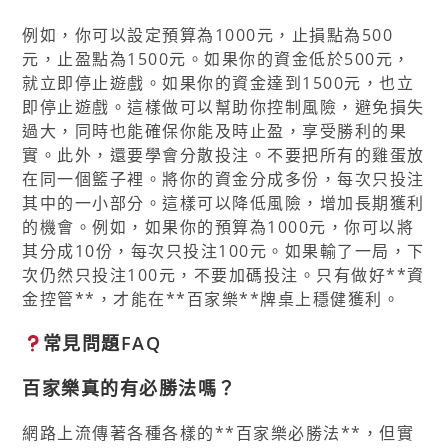
例如，你可以設定預算為1000元，止損點為500
元，止盈點為1500元。如果你的資金低於500元，
就立即停止遊戲。如果你的資金達到1500元，也立
即停止遊戲。這樣做可以幫助你控制風險，避免損失
過大，同時也能確保你能及時止盈，享受勝利的果
實。此外，還要學會分散投注。不要把所有的雞蛋放
在同一個籃子裡。將你的資金分成多份，每次只投注
其中的一小部分。這樣可以降低風險，增加長期獲利
的機會。例如，如果你的預算為1000元，你可以將
其分成10份，每次只投注100元。如果輸了一局，下
次仍然只投注100元，不要加碼投注。只有做好**資
金控管**，才能在**百家樂**牌桌上穩健獲利。
常見問題FAQ
百家樂真的有必勝法嗎？
網路上流傳著各種各樣的**百家樂必勝法**，但實