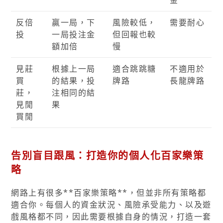
金
反倍
贏一局，下
風險較低，
需要耐心
投
一局投注金
但回報也較
額加倍
慢
見莊
根據上一局
適合跳跳糖
不適用於
買
的結果，投
牌路
長龍牌路
莊，
注相同的結
見閒
果
買閒
告別盲目跟風：打造你的個人化百家樂策
略
網路上有很多**百家樂策略**，但並非所有策略都
適合你。每個人的資金狀況、風險承受能力、以及遊
戲風格都不同，因此需要根據自身的情況，打造一套