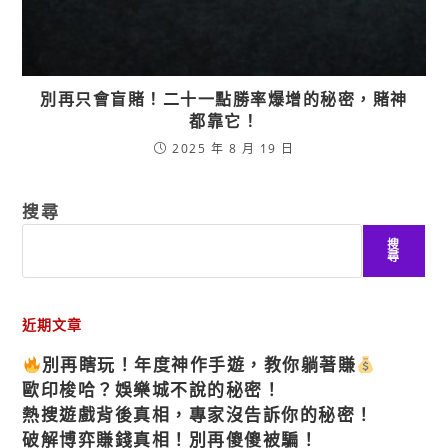
別再只會盲賭！二十一點勝率爆增的秘密，賭神
都靠它！
2025 年 8 月 19 日
搜尋
搜
尋
近期文章
別再瞎玩！年度神作手遊，教你躺著賺
歐印梭哈？娛樂城不說的秘密！
熱搜遊戲背後真相，專家沒告訴你的秘密！
破解博弈賺錢真相！別再傻傻被騙！