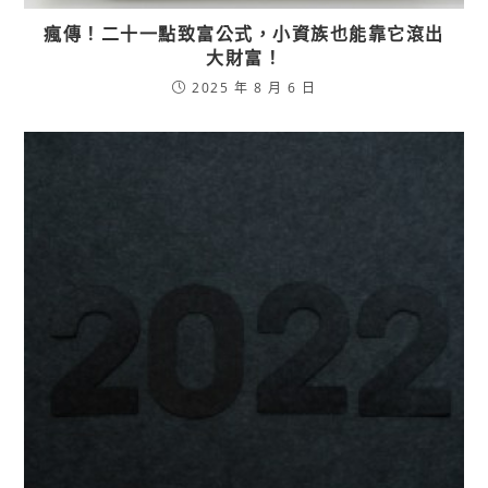
瘋傳！二十一點致富公式，小資族也能靠它滾出
大財富！
2025 年 8 月 6 日