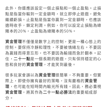
此外，你還應該設定一個止損點和一個止盈點。止損
點是指當你輸到一定金額時，就立即停止遊戲，避免
繼續虧損。止盈點是指當你贏到一定金額時，也應該
適時收手，鎖定利潤。例如，你可以設定止損點為總
賭本的20%，止盈點為總賭本的50%。
資金管理
不僅僅是數字上的控制，更是一種心態上的
控制。要保持冷靜和理性，不要被情緒左右。不要因
為贏錢而得意忘形，也不要因為輸錢而急於翻本。記
住，
二十一點
是一個長期的遊戲，只有保持穩定的心
態和良好的
資金管理
，才能笑到最後。
很多玩家會誤以為
資金管理
很簡單，不夠重要。但實
際上，即使你擁有最好的策略，沒有嚴格的
資金管
理
，也可能在短時間內輸光所有錢。因此，務必重視
資金管理
，將其作為
二十一點必勝法
的重要組成部
分。