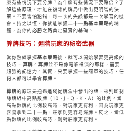
麼有些情況下要分牌？為什麼有些情況下要賭倍？了
解這些原理，才能在複雜的牌局中做出更明智的決
策。不要害怕犯錯，每一次的失誤都是一次學習的機
會。持之以恆，你就能掌握
二十一點基本策略
的精
髓，為你的
必勝之路
奠定堅實的基礎。
算牌技巧：進階玩家的秘密武器
當你熟練掌握
基本策略
後，就可以開始學習更高級的
技巧 –
算牌
。
算牌
並不是像電影裡演的那樣，需要
超強的記憶力。其實，只要掌握一些簡單的技巧，任
何人都可以學會
算牌
。
算牌
的原理是通過追蹤從牌盒中發出的牌，來判斷剩
餘牌組中高點數牌（10、J、Q、K、A）的比例。當
高點數牌的比例較高時，對玩家更有利，因為玩家更
容易拿到
二十一點
，莊家則更容易爆牌。反之，當低
點數牌的比例較高時，則對莊家更有利。