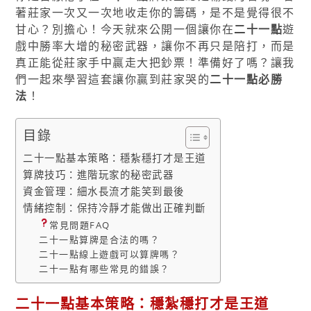
著莊家一次又一次地收走你的籌碼，是不是覺得很不
甘心？別擔心！今天就來公開一個讓你在
二十一點
遊
戲中勝率大增的秘密武器，讓你不再只是陪打，而是
真正能從莊家手中贏走大把鈔票！準備好了嗎？讓我
們一起來學習這套讓你贏到莊家哭的
二十一點必勝
法
！
目錄
二十一點基本策略：穩紮穩打才是王道
算牌技巧：進階玩家的秘密武器
資金管理：細水長流才能笑到最後
情緒控制：保持冷靜才能做出正確判斷
常見問題FAQ
二十一點算牌是合法的嗎？
二十一點線上遊戲可以算牌嗎？
二十一點有哪些常見的錯誤？
二十一點基本策略：穩紮穩打才是王道