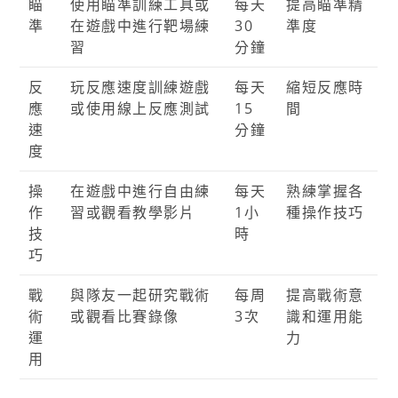
瞄
使用瞄準訓練工具或
每天
提高瞄準精
準
在遊戲中進行靶場練
30
準度
習
分鐘
反
玩反應速度訓練遊戲
每天
縮短反應時
應
或使用線上反應測試
15
間
速
分鐘
度
操
在遊戲中進行自由練
每天
熟練掌握各
作
習或觀看教學影片
1小
種操作技巧
技
時
巧
戰
與隊友一起研究戰術
每周
提高戰術意
術
或觀看比賽錄像
3次
識和運用能
運
力
用