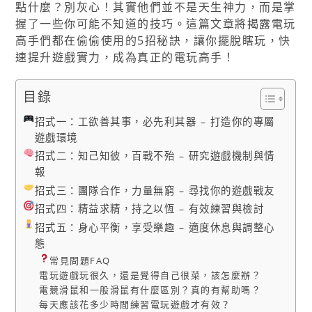
點什麼？別灰心！其實他們並不是天生神力，而是掌
握了一些你可能不知道的技巧。這篇文章將揭露電玩
高手們都在偷偷使用的5招秘訣，讓你擺脫瞎玩，快
速提升遊戲實力，成為真正的電玩高手！
目錄
招式一：工欲善其事，必先利其器 – 打造你的專屬
遊戲環境
招式二：知己知彼，百戰不殆 – 研究遊戲機制與情
報
招式三：團隊合作，力量無窮 – 尋找你的遊戲戰友
招式四：精益求精，持之以恆 – 有效練習與檢討
招式五：身心平衡，享受樂趣 – 適度休息與調整心
態
常見問題FAQ
電玩遊戲玩很久，還是覺得自己很菜，該怎麼辦？
電競滑鼠和一般滑鼠有什麼區別？真的有幫助嗎？
每天應該花多少時間練習電玩遊戲才有效？