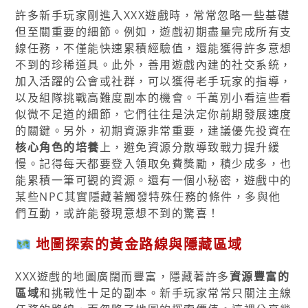
許多新手玩家剛進入XXX遊戲時，常常忽略一些基礎
但至關重要的細節。例如，遊戲初期盡量完成所有支
線任務，不僅能快速累積經驗值，還能獲得許多意想
不到的珍稀道具。此外，善用遊戲內建的社交系統，
加入活躍的公會或社群，可以獲得老手玩家的指導，
以及組隊挑戰高難度副本的機會。千萬別小看這些看
似微不足道的細節，它們往往是決定你前期發展速度
的關鍵。另外，初期資源非常重要，建議優先投資在
核心角色的培養
上，避免資源分散導致戰力提升緩
慢。記得每天都要登入領取免費獎勵，積少成多，也
能累積一筆可觀的資源。還有一個小秘密，遊戲中的
某些NPC其實隱藏著觸發特殊任務的條件，多與他
們互動，或許能發現意想不到的驚喜！
地圖探索的黃金路線與隱藏區域
XXX遊戲的地圖廣闊而豐富，隱藏著許多
資源豐富的
區域
和挑戰性十足的副本。新手玩家常常只關注主線