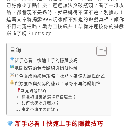
己好像少了點什麼，遲遲無法突破瓶頸？看了一堆攻
略，卻發現不是過時，就是講得不清不楚？別擔心！
這篇文章將揭露99%玩家都不知道的遊戲真相，讓你
不再走冤枉路，戰力直接飆升！準備好迎接你的遊戲
巔峰了嗎？Let’s go!
目錄
新手必看！快速上手的隱藏技巧
地圖探索的黃金路線與隱藏區域
角色養成的終極策略：技能、裝備與屬性配置
資源獲取與交易的秘訣：讓你不再為錢煩惱
常見問題FAQ
1. 遊戲初期應該選擇哪個職業？
2. 如何快速提升戰力？
3. 金幣不夠用怎麼辦？
新手必看！快速上手的隱藏技巧