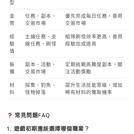
型
金
任務、副本、
優先完成每日任務，善用
幣
交易市場
交易市場
經
主線任務、支
組隊刷怪效率更高，善用
驗
線任務、刷怪
經驗加成道具
值
裝
副本、活動、
定期挑戰高難度副本，關
備
交易市場
注活動獎勵
材
採集、釣魚、
提升生活技能等級，增加
料
怪物掉落
稀有材料的獲取機率
常見問題FAQ
1. 遊戲初期應該選擇哪個職業？