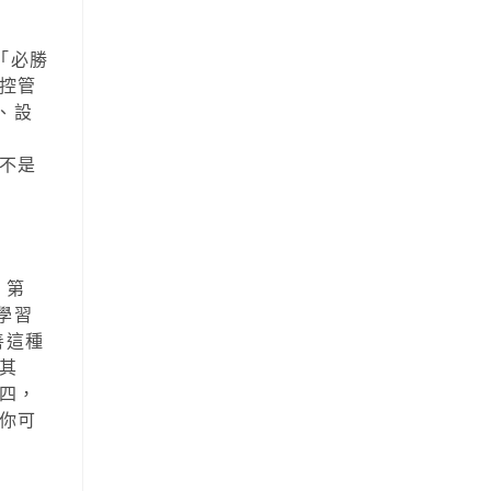
「必勝
控管
、設
不是
。第
學習
善這種
其
四，
你可