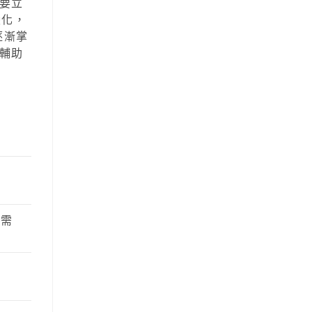
要立
變化，
逐漸掌
輔助
分
，需
解