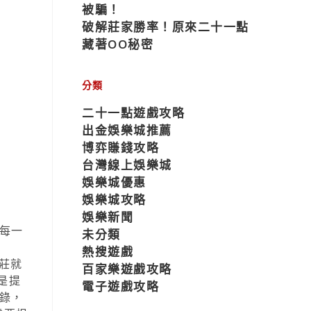
被騙！
破解莊家勝率！原來二十一點
藏著OO秘密
分類
二十一點遊戲攻略
出金娛樂城推薦
博弈賺錢攻略
台灣線上娛樂城
娛樂城優惠
娛樂城攻略
娛樂新聞
每一
未分類
熱搜遊戲
莊就
百家樂遊戲攻略
是提
電子遊戲攻略
錄，