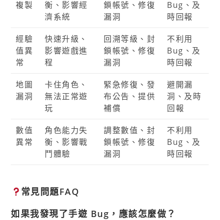
複製
衡、影響經
鎖帳號、修復
Bug、及
濟系統
漏洞
時回報
經驗
快速升級、
回溯等級、封
不利用
值異
影響遊戲進
鎖帳號、修復
Bug、及
常
程
漏洞
時回報
地圖
卡住角色、
緊急修復、發
避開漏
漏洞
無法正常遊
布公告、提供
洞、及時
玩
補償
回報
數值
角色能力失
調整數值、封
不利用
異常
衡、影響戰
鎖帳號、修復
Bug、及
鬥體驗
漏洞
時回報
常見問題FAQ
如果我發現了手遊 Bug，應該怎麼做？