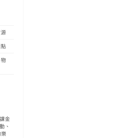
資源
源點
易物
課金
動、
的樂