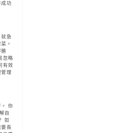
非成功
。
，就急
虐菜。
得勝
易忽略
何有效
理管理
。 你
解自
 如
需要長