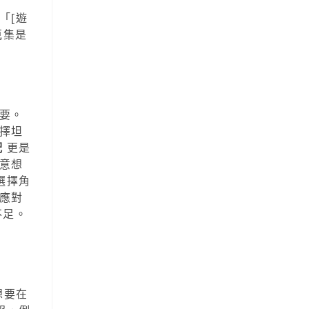
「[遊
蒐集是
要。
擇坦
配
更是
意想
選擇角
應對
不足。
想要在