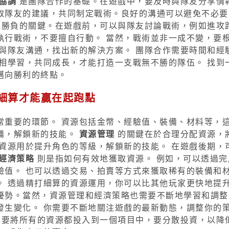
協調
是團隊合作的基礎。在遊戲中，要及時與隊友分享情
取隊友的建議，共同制定戰術。良好的溝通可以避免不必要
勝負的關鍵。在遊戲前，可以與隊友討論戰術，例如進攻
執行戰術，不要擅自行動。 當然，戰術並非一成不變，要
與隊友溝通，找出新的解決方案。 團隊合作需要時間和經
相學習，共同成長，才能打造一支戰無不勝的隊伍。 找到
邁向勝利的終點。
打細算才能贏在起跑點
常重要的環節。 資源包括金幣、經驗值、裝備、材料等，
備，解鎖新的技能。
資源管理
的關鍵在於合理分配資源，
資源用於提升角色的等級，解鎖新的技能。 在遊戲後期，
經濟策略
則是指如何有效地獲取資源。 例如，可以透過完
驗值。 也可以透過交易、拍賣等方式來獲取稀有的裝備和
。 透過精打細算的資源運用，你可以比其他玩家更快地提
優勢。當然，資源管理和經濟策略也需要不斷地學習和調整
發生變化。 你需要不斷地關注遊戲的最新動態，調整你的
不要將所有的資源都投入到一個項目中，要分散投資，以降