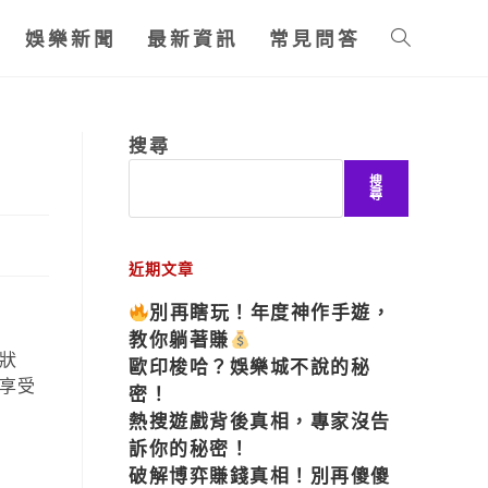
娛樂新聞
最新資訊
常見問答
搜尋
搜
尋
近期文章
別再瞎玩！年度神作手遊，
教你躺著賺
狀
歐印梭哈？娛樂城不說的秘
享受
密！
熱搜遊戲背後真相，專家沒告
訴你的秘密！
破解博弈賺錢真相！別再傻傻