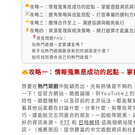
攻略一：情報蒐集是成功的起點 – 掌握遊戲資訊
攻略二：選角策略與技能搭配 – 打造專屬的勝利方
攻略三：團隊合作至上 – 溝通協調與戰術執行
攻略四：資源管理與經濟策略 – 精打細算才能贏在
常見問題FAQ：
玩熱門遊戲一定要課金嗎？
新手玩熱門遊戲最容易犯的錯誤是什麼？
如何找到適合自己的熱門遊戲？
攻略一：情報蒐集是成功的起點 – 
想要在
熱門遊戲
中脫穎而出，光有熱情是不夠的
一下！從官方網站、遊戲論壇、到YouTube
特性、遊戲機制，以及目前的主流玩法，都能幫
看其他玩家都在討論什麼、分享什麼，有哪些常
巧，還能結交志同道合的朋友，一起組隊開黑，讓
好的資訊來源。
PTT
和
巴哈姆特
這兩個網站提
訊。（推薦原因：提供豐富的中文遊戲資訊和社