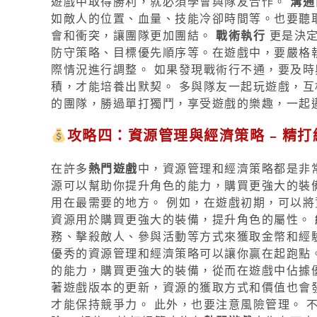
遊戲中取得勝利，就必須學會與隊友合作。
溝通
如敵人的位置、血量、技能冷卻時間等。也要聽
會和衝突，讓團隊更加團結。
戰術執行
更是決定
防守策略、目標優先順序等。在遊戲中，要嚴格
際情況進行調整。 如果發現戰術行不通，要及時
積，才能培養出默契。 多與隊友一起玩遊戲，互
的團隊，勝過單打獨鬥，享受遊戲的樂趣，一起
攻略四：資源管理與經濟策略 – 精
在許多
熱門遊戲
中，資源管理和經濟策略都是非
源可以幫助你提升角色的能力，購買更強大的裝
用在最需要的地方。 例如，在遊戲初期，可以將
資源用於購買更強大的裝備，提升角色的屬性。
務、擊殺敵人、參與活動等方式來獲取金幣和經
優秀的資源管理和經濟策略可以讓你贏在起跑點
的能力，購買更強大的裝備，從而在遊戲中佔據
著遊戲版本的更新，資源的獲取方式和價值也會
才能保持競爭力。 此外，也要注意風險管理。 