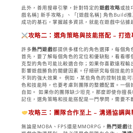
此外，善用搜尋引擎，針對特定的
遊戲攻略
或技
戲名稱] 新手攻略」、「[遊戲名稱] 角色Bu
成功的基石，掌握越多資訊，就能在遊戲中佔據
攻略二：選角策略與技能搭配 – 打
許多
熱門遊戲
都提供多樣化的角色選擇，每個角
首先，要了解每個角色的定位和優缺點，看看哪
克型的角色可能比較適合你；如果你喜歡遠程輸
影響遊戲勝負的關鍵因素。仔細研究每個技能的
不到的強大效果。 例如，某些角色的控制技能可
色和技能時，也要考慮到團隊的整體配置。一個
自如。 如果你的團隊缺少坦克，那麼即使你擅
記住，選角策略和技能搭配是一門學問，需要不
攻略三：團隊合作至上 – 溝通協調
無論是MOBA、FPS還是MMORPG，
熱門遊戲
往