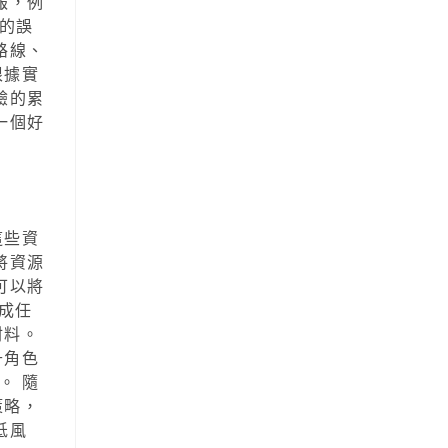
報，例
的誤
路線、
根據實
驗的累
一個好
這些資
將資源
可以將
成任
材料。
升角色
。 隨
策略，
低風