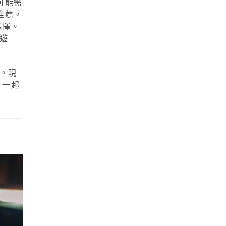
可能需
推薦。
選擇。
遊
。現
，一起
！