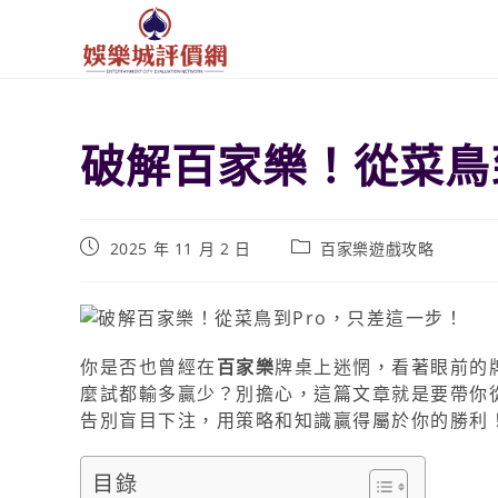
破解百家樂！從菜鳥
2025 年 11 月 2 日
百家樂遊戲攻略
你是否也曾經在
百家樂
牌桌上迷惘，看著眼前的
麼試都輸多贏少？別擔心，這篇文章就是要帶你
告別盲目下注，用策略和知識贏得屬於你的勝利
目錄