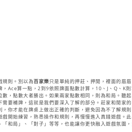
戲規則。別以為
百家樂
只是單純的押莊、押閒，裡面的眉眉
，Ace算一點，2到9依照牌面點數計算，10、J、Q、K
位數，點數大者勝出。如果兩家點數相同，則為和局。聽起
下需要補牌，這就是我們要深入了解的部分。莊家和閒家的
則，你才能在牌桌上做出正確的判斷，避免因為不了解規則
遊戲開始練習，熟悉操作和規則，再慢慢進入真錢遊戲。此
、「和局」、「對子」等等，也能讓你更快融入遊戲氛圍，