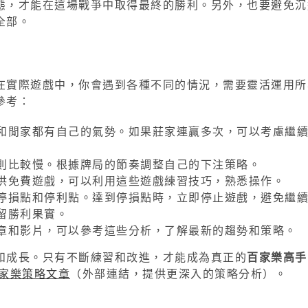
態，才能在這場戰爭中取得最終的勝利。另外，也要避免沉
全部。
在實際遊戲中，你會遇到各種不同的情況，需要靈活運用所
參考：
和閒家都有自己的氣勢。如果莊家連贏多次，可以考慮繼
則比較慢。根據牌局的節奏調整自己的下注策略。
供免費遊戲，可以利用這些遊戲練習技巧，熟悉操作。
停損點和停利點。達到停損點時，立即停止遊戲，避免繼
留勝利果實。
章和影片，可以參考這些分析，了解最新的趨勢和策略。
和成長。只有不斷練習和改進，才能成為真正的
百家樂高手
家樂策略文章
（外部連結，提供更深入的策略分析）。