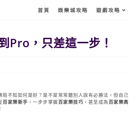
首頁
娛樂城攻略
遊戲攻略
到Pro，只差這一步！
牌局不知如何是好？是不是常常聽別人說有必勝法，但自己
從
百家樂新手
，一步步掌握
百家樂技巧
，甚至成為
百家樂高
！