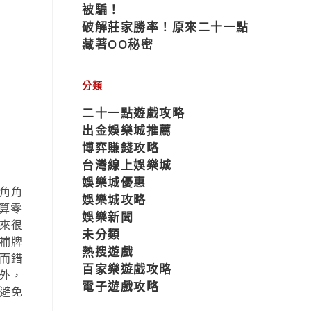
被騙！
破解莊家勝率！原來二十一點
藏著OO秘密
分類
二十一點遊戲攻略
出金娛樂城推薦
博弈賺錢攻略
台灣線上娛樂城
娛樂城優惠
角角
娛樂城攻略
則算零
娛樂新聞
來很
未分類
補牌
熱搜遊戲
而錯
百家樂遊戲攻略
外，
電子遊戲攻略
避免