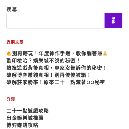
搜尋
搜
尋
近期文章
別再瞎玩！年度神作手遊，教你躺著賺
歐印梭哈？娛樂城不說的秘密！
熱搜遊戲背後真相，專家沒告訴你的秘密！
破解博弈賺錢真相！別再傻傻被騙！
破解莊家勝率！原來二十一點藏著OO秘密
分類
二十一點遊戲攻略
出金娛樂城推薦
博弈賺錢攻略