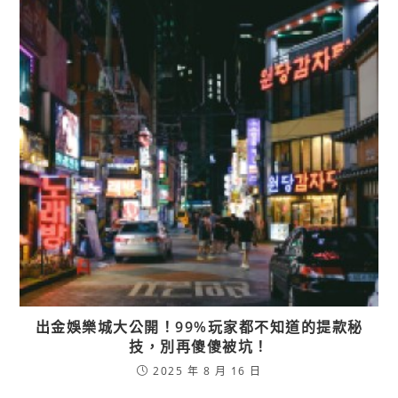
出金娛樂城大公開！99%玩家都不知道的提款秘
技，別再傻傻被坑！
2025 年 8 月 16 日