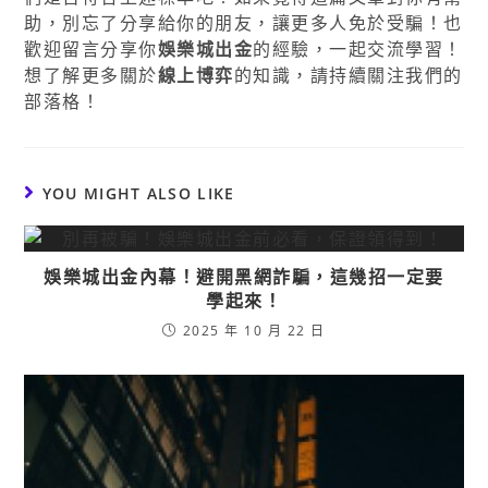
助，別忘了分享給你的朋友，讓更多人免於受騙！也
歡迎留言分享你
娛樂城出金
的經驗，一起交流學習！
想了解更多關於
線上博弈
的知識，請持續關注我們的
部落格！
YOU MIGHT ALSO LIKE
娛樂城出金內幕！避開黑網詐騙，這幾招一定要
學起來！
2025 年 10 月 22 日