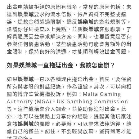
出金
申請被拒絕的原因有很多，常見的原因包括：未
達到
娛樂城
要求的流水倍數、帳戶資料不完整或錯
誤、提款金額超過限制、違反
娛樂城
的遊戲規則等。
建議你仔細檢查以上幾點，並與
娛樂城
客服聯繫，了
解具體原因並尋求解決方案。同時，也要留意是否有
參與任何優惠活動，某些優惠活動可能會有額外的
出
金
限制。保持良好的溝通，才能順利解決
出金
問題。
如果
娛樂城
一直拖延
出金
，我該怎麼辦？
如果
娛樂城
一直以各種理由拖延
出金
，首先，要保留
所有與客服的對話紀錄，作為證據。其次，可以向相
關的博弈監管機構投訴，例如：Malta Gaming
Authority (MGA)、UK Gambling Commission
等。這些機構會介入調查，並協助你追討
出金
。此
外，也可以在網路上分享你的經驗，提醒其他玩家注
意該
娛樂城
的風險。必要時，可以尋求法律途徑，維
護自己的權益。記住，不要輕易放棄，堅持到底才能
討回公道。