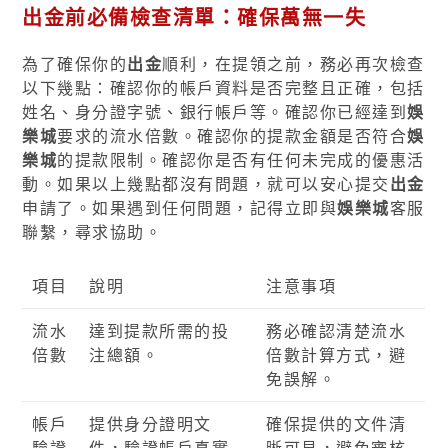
出金前必備檢查清單：確保萬無一失
為了確保你的
出金
順利，在提領之前，務必再次檢查
以下幾點：確認你的帳戶資料是否完整且正確，包括
姓名、身分證字號、銀行帳戶等。確認你已經達到
娛
樂城
要求的流水倍數。確認你的提款金額是否符合
娛
樂城
的提款限制。確認你是否有任何未完成的優惠活
動。如果以上幾點都沒有問題，就可以安心提交
出金
申請了。如果遇到任何問題，記得立即與
娛樂城
客服
聯繫，尋求協助。
項目
說明
注意事項
流水
達到提款所需的投
務必確認清楚流水
倍數
注總額。
倍數計算方式，避
免誤解。
帳戶
提供身分證明文
確保提供的文件清