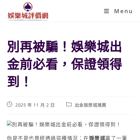
Menu
別再被騙！娛樂城出
金前必看，保證領得
到！
2025 年 11 月 2 日
出金娛樂城推薦
你是不是也曾經遇過這種情況：在
娛樂城
贏了一筆