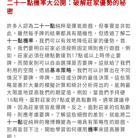
二十一點機率大公開：破解莊家優勢的秘
密
許多人認為
二十一點
純粹是運氣遊戲，但事實並非如
此。雖然每手牌的結果都具有隨機性，但透過了解
二
十一點機率
，我們可以有效地降低莊家的優勢。首
先，我們要明白莊家必須按照固定規則進行遊戲，例
如，莊家必須在總點數達到17點或以上時停止要
牌，而閒家則可以自由選擇是否要牌。這就給了我們
利用的空間。透過
基本策略
，我們可以計算出在不同
情況下要牌、停牌、加倍或分牌的最佳決策。這些策
略是基於大量的模擬計算和統計分析得出的，能夠最
大限度地提高我們的期望值。例如，當我們手持硬
16點時，面對莊家的7點或更高點數時，通常建議停
牌，因為莊家很容易爆牌。反之，面對莊家的低點數
時，則應考慮要牌。了解這些細微的差別，就能將
二
十一點
從純粹的賭博轉變為一場具有策略性的遊戲。
別再盲目下注，開始學習如何運用
機率
來提高勝算
吧！