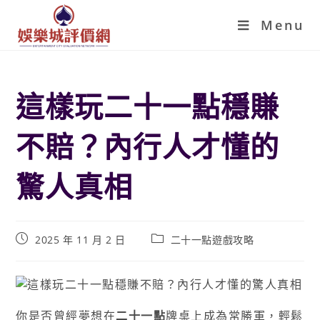
Menu
這樣玩二十一點穩賺
不賠？內行人才懂的
驚人真相
2025 年 11 月 2 日
二十一點遊戲攻略
你是否曾經夢想在
二十一點
牌桌上成為常勝軍，輕鬆