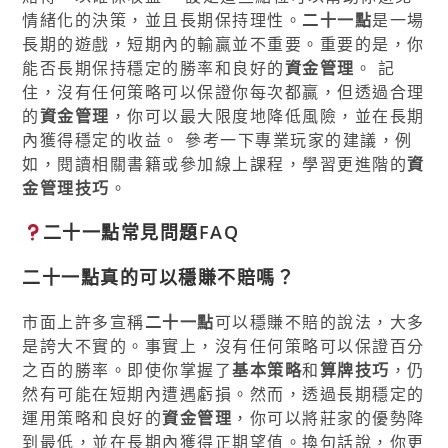
情緒化的決策，並且長期保持理性。
二十一點
是一場
長期的遊戲，短期內的輸贏並不重要。重要的是，你
能否長期保持穩定的勝率和良好的
資金管理
。 記
住，沒有任何策略可以保證你每次都贏，但透過合理
的
資金管理
，你可以最大限度地降低風險，並在長期
內獲得穩定的收益。 參考一下專業玩家的建議，例
如，閱讀相關書籍或參加線上課程，學習更進階的
資
金管理技巧
。
二十一點常見問題FAQ
二十一點真的可以穩賺不賠嗎？
市面上許多宣稱
二十一點
可以穩賺不賠的說法，大多
是誇大不實的。事實上，沒有任何策略可以保證百分
之百的勝率。即使你掌握了
基本策略
和
算牌技巧
，仍
然有可能在短期內遭遇虧損。然而，透過長期穩定的
運用策略和良好的
資金管理
，你可以將莊家的優勢降
到最低，並在長期內獲得正期望值。換句話說，你更