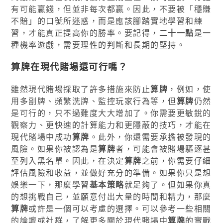
有可能贏錢，但並非每次都贏。因此，不要被「穩賺
不賠」的口號所迷惑，而是應該腳踏實地學習和練
習，才能真正提高你的勝率。要記得，
二十一點
是一
種機率遊戲，需要理性的判斷和長期的堅持。
算牌在現代賭場還可行嗎？
雖然現代賭場採取了許多措施來防止
算牌
，例如，使
用多副牌、頻繁洗牌、監控玩家行為等，但
算牌
仍然
是可行的，只不過難度大大增加了。你需要更敏銳的
觀察力、更快速的計算能力和更隱蔽的技巧，才能在
現代賭場中成功
算牌
。此外，你還需要承擔被發現的
風險。如果你被認為是
算牌
者，可能會被賭場驅逐甚
至列入黑名單。因此，在決定
算牌
之前，你需要仔細
評估風險和收益，並做好充分的準備。如果你只是想
娛樂一下，那麼學習
基本策略
就足夠了。但如果你真
的想挑戰自己，並願意付出大量的時間和精力，那麼
算牌
或許是一個可以考慮的選擇。可以參考一些相關
的論壇或社群，了解更多關於現代賭場中
算牌
的實戰