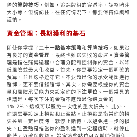
階的
算牌技巧
，例如，追踪牌組的穿透率、調整賭注
大小等。但請記住，在任何情況下，都要保持低調和
謹慎。
資金管理：長期獲利的基石
即使你掌握了
二十一點基本策略
和
算牌技巧
，如果沒
有良好的
資金管理
，最終也難逃失敗的命運。
資金管
理
是指在賭博過程中合理分配和控制你的資金，以降
低風險並最大化收益。首先，你需要設定一個明確的
預算，並且嚴格遵守它。不要超出你的承受範圍進行
賭博，更不要借錢賭博。其次，你需要根據你的資金
量和風險承受能力來設定你的
下注單位
。一個常見的
建議是，每次下注的金額不應超過你總資金的
1%-2%。這樣可以避免一次性的重大損失。 此外，
你還需要設定止損點和止盈點。止損點是指當你的損
失達到一定程度時，就停止賭博，以避免進一步的損
失。止盈點是指當你的盈利達到一定程度時，就停止
賭博，以確保收益。 設定這些點位可以幫助你避免