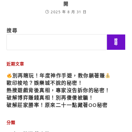
開
2025 年 8 月 31 日
搜尋
搜
尋
近期文章
別再瞎玩！年度神作手遊，教你躺著賺
歐印梭哈？娛樂城不說的秘密！
熱搜遊戲背後真相，專家沒告訴你的秘密！
破解博弈賺錢真相！別再傻傻被騙！
破解莊家勝率！原來二十一點藏著OO秘密
分類