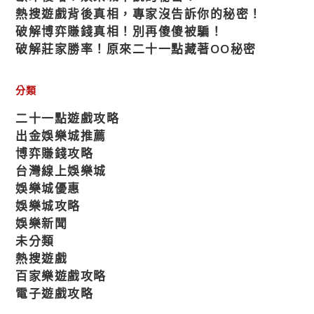
熱搜遊戲背後真相，專家沒告訴你的秘密！
破解博弈賺錢真相！別再傻傻被騙！
破解莊家勝率！原來二十一點藏著OO秘密
分類
二十一點遊戲攻略
出金娛樂城推薦
博弈賺錢攻略
台灣線上娛樂城
娛樂城優惠
娛樂城攻略
娛樂新聞
未分類
熱搜遊戲
百家樂遊戲攻略
電子遊戲攻略