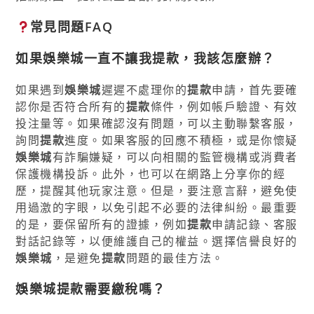
常見問題FAQ
如果娛樂城一直不讓我提款，我該怎麼辦？
如果遇到
娛樂城
遲遲不處理你的
提款
申請，首先要確
認你是否符合所有的
提款
條件，例如帳戶驗證、有效
投注量等。如果確認沒有問題，可以主動聯繫客服，
詢問
提款
進度。如果客服的回應不積極，或是你懷疑
娛樂城
有詐騙嫌疑，可以向相關的監管機構或消費者
保護機構投訴。此外，也可以在網路上分享你的經
歷，提醒其他玩家注意。但是，要注意言辭，避免使
用過激的字眼，以免引起不必要的法律糾紛。最重要
的是，要保留所有的證據，例如
提款
申請記錄、客服
對話記錄等，以便維護自己的權益。選擇信譽良好的
娛樂城
，是避免
提款
問題的最佳方法。
娛樂城提款需要繳稅嗎？