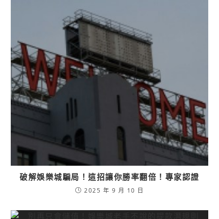
破解娛樂城騙局！這招讓你勝率翻倍！專家認證
2025 年 9 月 10 日