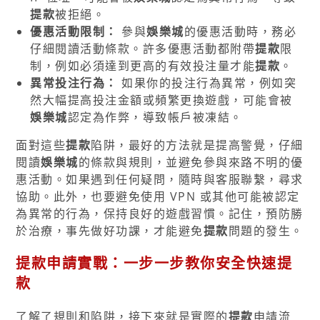
提款
被拒絕。
優惠活動限制：
參與
娛樂城
的優惠活動時，務必
仔細閱讀活動條款。許多優惠活動都附帶
提款
限
制，例如必須達到更高的有效投注量才能
提款
。
異常投注行為：
如果你的投注行為異常，例如突
然大幅提高投注金額或頻繁更換遊戲，可能會被
娛樂城
認定為作弊，導致帳戶被凍結。
面對這些
提款
陷阱，最好的方法就是提高警覺，仔細
閱讀
娛樂城
的條款與規則，並避免參與來路不明的優
惠活動。如果遇到任何疑問，隨時與客服聯繫，尋求
協助。此外，也要避免使用 VPN 或其他可能被認定
為異常的行為，保持良好的遊戲習慣。記住，預防勝
於治療，事先做好功課，才能避免
提款
問題的發生。
提款申請實戰：一步一步教你安全快速提
款
了解了規則和陷阱，接下來就是實際的
提款
申請流