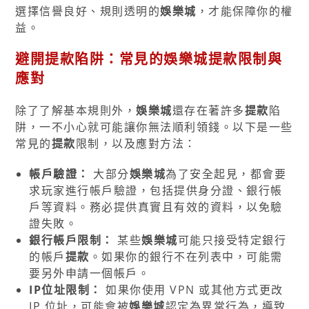
選擇信譽良好、規則透明的
娛樂城
，才能保障你的權
益。
避開提款陷阱：常見的娛樂城提款限制與
應對
除了了解基本規則外，
娛樂城
還存在著許多
提款
陷
阱，一不小心就可能讓你無法順利領錢。以下是一些
常見的
提款
限制，以及應對方法：
帳戶驗證：
大部分
娛樂城
為了安全起見，都會要
求玩家進行帳戶驗證，包括提供身分證、銀行帳
戶等資料。務必提供真實且有效的資料，以免驗
證失敗。
銀行帳戶限制：
某些
娛樂城
可能只接受特定銀行
的帳戶
提款
。如果你的銀行不在列表中，可能需
要另外申請一個帳戶。
IP位址限制：
如果你使用 VPN 或其他方式更改
IP 位址，可能會被
娛樂城
認定為異常行為，導致