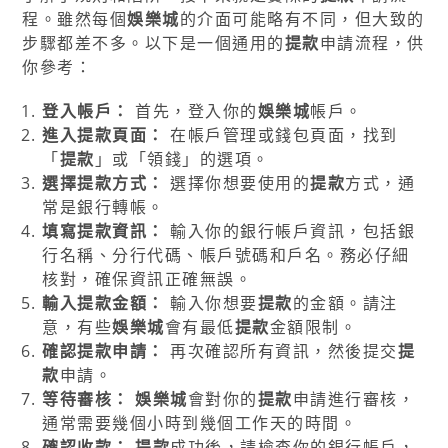
程。雖然每個
娛樂城
的介面可能略有不同，但大致的
步驟都差不多。以下是一個通用的
提款
申請流程，供
你參考：
登入帳戶：
首先，登入你的
娛樂城
帳戶。
進入提款頁面：
在帳戶管理或錢包頁面，找到
「
提款
」或「領錢」的選項。
選擇提款方式：
選擇你想要使用的
提款
方式，通
常是銀行轉帳。
填寫提款資訊：
輸入你的銀行帳戶資訊，包括銀
行名稱、分行代碼、帳戶號碼和戶名。務必仔細
核對，確保資訊正確無誤。
輸入提款金額：
輸入你想要
提款
的金額。請注
意，有些
娛樂城
會有最低
提款
金額限制。
確認提款申請：
再次確認所有資訊，然後提交
提
款
申請。
等待審核：
娛樂城
會對你的
提款
申請進行審核，
通常需要幾個小時到幾個工作天的時間。
確認收款：
提款
成功後，請檢查你的銀行帳戶，