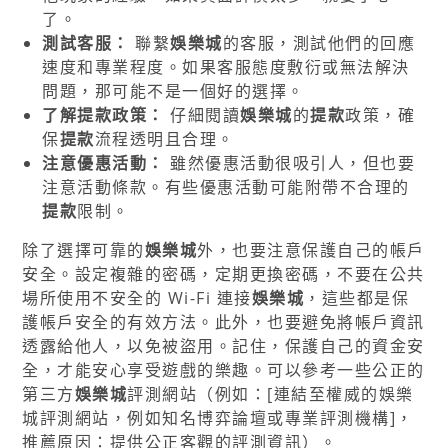
了。
測試客服：
聯繫
娛樂城
的客服，測試他們的回應
速度和專業程度。如果客服態度敷衍或無法解決
問題，那可能不是一個好的選擇。
了解提款政策：
仔細閱讀
娛樂城
的
提款
政策，確
保
提款
流程透明且合理。
注意優惠活動：
雖然優惠活動很吸引人，但也要
注意活動條款。有些優惠活動可能附帶不合理的
提款
限制。
除了選擇可靠的
娛樂城
外，也要注意保護自己的帳戶
安全。設定複雜的密碼，定期更換密碼，不要在公共
場所使用不安全的 Wi-Fi 連接
娛樂城
，這些都是保
護帳戶安全的有效方法。此外，也要避免將帳戶資訊
透露給他人，以免被盜用。記住，保護自己的資金安
全，才能安心享受遊戲的樂趣。可以參考一些公正的
第三方
娛樂城
評測網站（例如：[連結至權威的娛樂
城評測網站，例如知名博弈論壇或專業評測機構]，
推薦原因：提供公正客觀的評測資訊）。