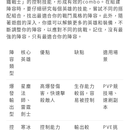
鐵戰士」的控制技能，形成有效的combo。在組建
陣容時，要仔細研究每個英雄的技能，嘗試不同的搭
配組合，找出最適合你的戰鬥風格的陣容。此外，隨
著遊戲的深入，你還可以解鎖更多的英雄和裝備，不
斷調整你的陣容，以應對不同的挑戰。記住，沒有最
強的陣容，只有最適合你的陣容。
陣
核心
優點
缺點
適用場
容
英雄
景
類
型
爆
星塵
高爆發傷
生存能力
PVP競
發
法
害，快速擊
較弱，容
技場、
輸
師、
殺敵人
易被控制
速刷副
出
雷霆
本
型
劍士
控
寒冰
控制能力
輸出較
PVE挑