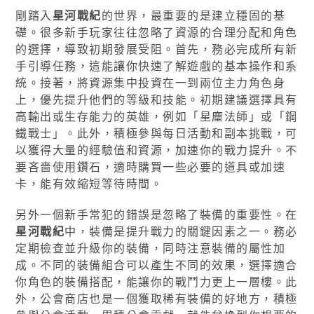
剛踏入
星河戰紀
的世界，最重要的是建立穩固的基
礎。很多新手玩家往往忽略了資源的合理分配和角色
的選擇，導致初期發展受阻。首先，務必完成所有新
手引導任務，這能讓你快速了解遊戲的基本操作和系
統。接著，將資源集中投資在一到兩位主力角色身
上，優先提升他們的等級和技能。初期建議選擇具有
高輸出或生存能力的英雄，例如「星塵法師」或「鋼
鐵戰士」。此外，積極參與每日活動和副本挑戰，可
以獲得大量的經驗值和資源，加速你的戰力提升。不
要吝嗇使用鑽石，適時購買一些必要的道具或加速
卡，能有效縮短等待時間。
另外一個新手常犯的錯誤是忽略了裝備的重要性。在
星河戰紀
中，裝備是提升戰力的關鍵因素之一。務必
定期檢查並升級你的裝備，同時注意裝備的屬性加
成。不同的裝備組合可以產生不同的效果，選擇適合
你角色的裝備搭配，能讓你的戰鬥力更上一層樓。此
外，公會商店也是一個獲取稀有裝備的好地方，積極