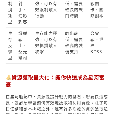
制
射
強，可以有
低，需要
戰關
消
手、
效限制敵人
較長的戰
卡、團
耗
幻影
行動
鬥時間
隊副本
型
刺客
生
鋼鐵
生存能力極
輸出較
公會
存
戰
強，可以有
低，需要
戰、世
反
士、
效抵擋敵人
較高的裝
界
擊
聖光
攻擊
備支持
BOSS
型
祭司
資源獲取最大化：讓你快速成為星河富
豪
在
星河戰紀
中，資源是提升戰力的基石。想要快速成
長，就必須學會如何有效地獲取和利用資源。除了每
日任務和副本挑戰之外，還有許多隱藏的資源獲取途