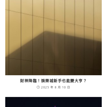
財神降臨！娛樂城新手也能變大亨？
2025 年 8 月 10 日