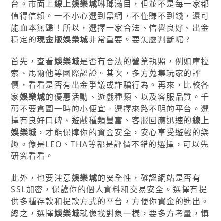
台。市面上
線上娛樂城
琳瑯滿目，但並不是每一家都
值得信賴。一不小心選到黑網，不僅賺不到錢，還可
能血本無歸！所以，選擇一家合法、信譽良好、出金
穩定的
現金版娛樂城
非常重要。要怎麼判斷呢？
首先，查看
娛樂城
是否有合法的營業執照，例如庫拉
索、馬爾他等國際認證。其次，多方蒐集玩家的評
價，看看是否有出金爭議或詐騙行為。再來，比較各
家
娛樂城
的優惠活動、遊戲種類、以及客服品質。千
萬不要貪圖一時的小便宜，選擇來路不明的平台。選
擇有良好口碑、遊戲種類豐富、客服回應迅速的
線上
娛樂城
，才能保障你的資金安全，安心享受遊戲的樂
趣。像是LEO、THA等都是評價不錯的選擇，可以先
研究看看。
此外，也要注意
娛樂城
的安全性，確認網站是否有
SSL加密，保護你的個人資料和交易安全。選擇有提
供多種存款和提款方式的平台，方便你資金的進出。
總之，選擇
娛樂城
就像找對象一樣，要多方考量，慎