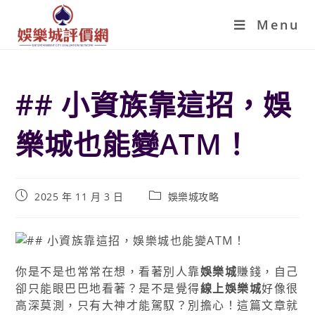
Menu
## 小資族靠這招，娛
樂城也能變ATM！
2025 年 11 月 3 日
娛樂城攻略
你是不是也常常在想，看著別人靠
娛樂城
賺錢，自己
卻只能眼巴巴地看著？是不是覺得
線上娛樂城
好像很
高深莫測，只有大神才能駕馭？別擔心！這篇文章就