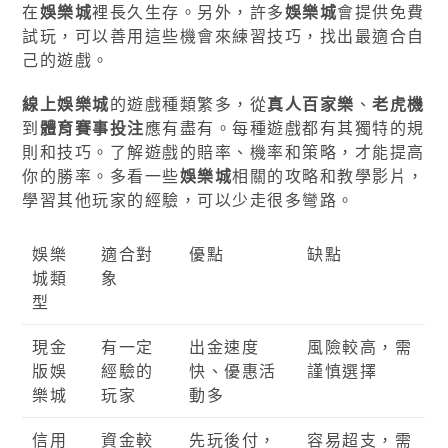
在
娛樂城
裡長久生存。另外，許多
娛樂城
會提供免費
試玩，可以善用這些機會來練習技巧，找出最適合自
己的遊戲。
線上娛樂城
的遊戲種類繁多，從
真人百家樂
、
老虎機
到
體育賽事投注
應有盡有。每種遊戲都有其獨特的規
則和技巧。了解遊戲的賠率、機率和策略，才能提高
你的勝率。多看一些
娛樂城
相關的攻略和教學影片，
學習其他玩家的經驗，可以少走很多彎路。
娛樂
適合對
優點
缺點
城類
象
型
現金
有一定
出金速度
風險較高，需
版娛
經驗的
快、優惠活
謹慎選擇
樂城
玩家
動多
信用
資金較
先玩後付，
容易超支，需