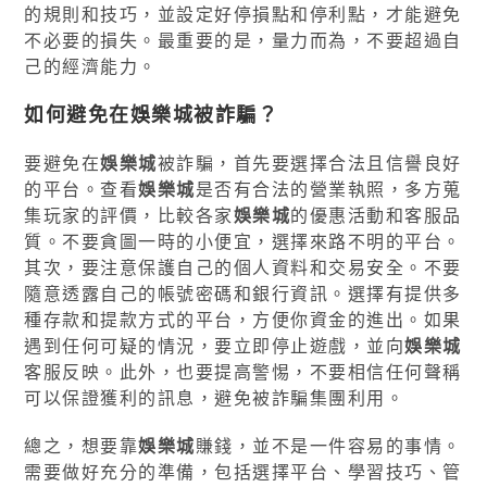
的規則和技巧，並設定好停損點和停利點，才能避免
不必要的損失。最重要的是，量力而為，不要超過自
己的經濟能力。
如何避免在娛樂城被詐騙？
要避免在
娛樂城
被詐騙，首先要選擇合法且信譽良好
的平台。查看
娛樂城
是否有合法的營業執照，多方蒐
集玩家的評價，比較各家
娛樂城
的優惠活動和客服品
質。不要貪圖一時的小便宜，選擇來路不明的平台。
其次，要注意保護自己的個人資料和交易安全。不要
隨意透露自己的帳號密碼和銀行資訊。選擇有提供多
種存款和提款方式的平台，方便你資金的進出。如果
遇到任何可疑的情況，要立即停止遊戲，並向
娛樂城
客服反映。此外，也要提高警惕，不要相信任何聲稱
可以保證獲利的訊息，避免被詐騙集團利用。
總之，想要靠
娛樂城
賺錢，並不是一件容易的事情。
需要做好充分的準備，包括選擇平台、學習技巧、管