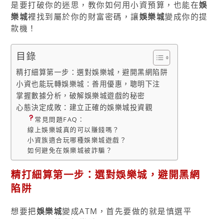
是要打破你的迷思，教你如何用小資預算，也能在
娛
樂城
裡找到屬於你的財富密碼，讓
娛樂城
變成你的提
款機！
目錄
精打細算第一步：選對娛樂城，避開黑網陷阱
小資也能玩轉娛樂城：善用優惠，聰明下注
掌握數據分析，破解娛樂城遊戲的秘密
心態決定成敗：建立正確的娛樂城投資觀
常見問題FAQ：
線上娛樂城真的可以賺錢嗎？
小資族適合玩哪種娛樂城遊戲？
如何避免在娛樂城被詐騙？
精打細算第一步：選對娛樂城，避開黑網
陷阱
想要把
娛樂城
變成ATM，首先要做的就是慎選平