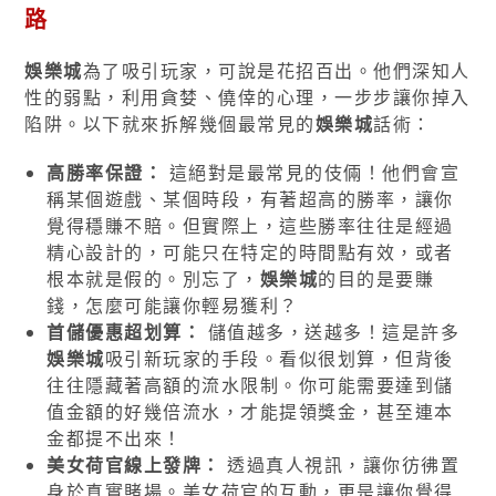
路
娛樂城
為了吸引玩家，可說是花招百出。他們深知人
性的弱點，利用貪婪、僥倖的心理，一步步讓你掉入
陷阱。以下就來拆解幾個最常見的
娛樂城
話術：
高勝率保證：
這絕對是最常見的伎倆！他們會宣
稱某個遊戲、某個時段，有著超高的勝率，讓你
覺得穩賺不賠。但實際上，這些勝率往往是經過
精心設計的，可能只在特定的時間點有效，或者
根本就是假的。別忘了，
娛樂城
的目的是要賺
錢，怎麼可能讓你輕易獲利？
首儲優惠超划算：
儲值越多，送越多！這是許多
娛樂城
吸引新玩家的手段。看似很划算，但背後
往往隱藏著高額的流水限制。你可能需要達到儲
值金額的好幾倍流水，才能提領獎金，甚至連本
金都提不出來！
美女荷官線上發牌：
透過真人視訊，讓你彷彿置
身於真實賭場。美女荷官的互動，更是讓你覺得