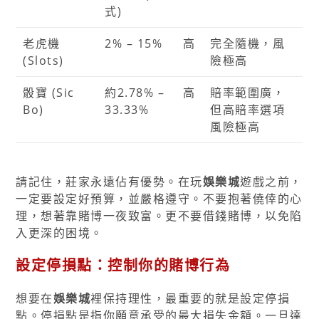
式)
老虎機
2% – 15%
高
完全隨機，風
(Slots)
險極高
骰寶 (Sic
約2.78% –
高
賠率範圍廣，
Bo)
33.33%
但高賠率選項
風險極高
請記住，莊家永遠佔有優勢。在玩
娛樂城
遊戲之前，
一定要設定好預算，並嚴格遵守。不要抱著僥倖的心
理，想著靠賭博一夜致富。更不要借錢賭博，以免陷
入更深的困境。
設定停損點：控制你的賭博行為
想要在
娛樂城
裡保持理性，最重要的就是設定停損
點。停損點是指你願意承受的最大損失金額。一旦達