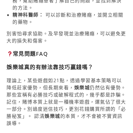
務，幫助賭癮患者了解自己的問題，並找到解決
的方法。
精神科醫師：
可以診斷和治療賭癮，並開立相關
的藥物。
別害怕尋求協助。及早發現並治療賭癮，可以避免更
大的損失和傷害。
常見問題FAQ
娛樂城真的有辦法靠技巧贏錢嗎？
理論上，某些遊戲如21點，透過學習基本策略可以
降低莊家優勢，但長期來看，
娛樂城
仍然佔有優勢。
那些宣稱有必勝技巧或破解程式的，幾乎都是詐騙。
記住，賭博本質上就是一種機率遊戲，運氣佔了很大
一部分。別過度迷信技巧，更別花錢購買所謂的「必
勝秘笈」。 認清
娛樂城
的本質，才不會被不實資訊
誤導。