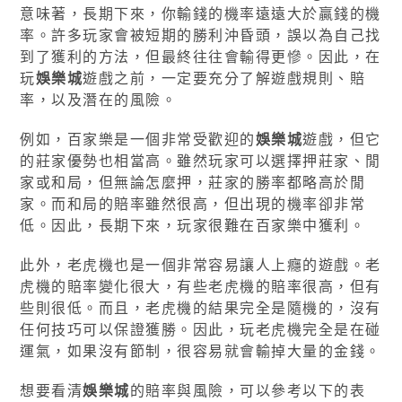
意味著，長期下來，你輸錢的機率遠遠大於贏錢的機
率。許多玩家會被短期的勝利沖昏頭，誤以為自己找
到了獲利的方法，但最終往往會輸得更慘。因此，在
玩
娛樂城
遊戲之前，一定要充分了解遊戲規則、賠
率，以及潛在的風險。
例如，百家樂是一個非常受歡迎的
娛樂城
遊戲，但它
的莊家優勢也相當高。雖然玩家可以選擇押莊家、閒
家或和局，但無論怎麼押，莊家的勝率都略高於閒
家。而和局的賠率雖然很高，但出現的機率卻非常
低。因此，長期下來，玩家很難在百家樂中獲利。
此外，老虎機也是一個非常容易讓人上癮的遊戲。老
虎機的賠率變化很大，有些老虎機的賠率很高，但有
些則很低。而且，老虎機的結果完全是隨機的，沒有
任何技巧可以保證獲勝。因此，玩老虎機完全是在碰
運氣，如果沒有節制，很容易就會輸掉大量的金錢。
想要看清
娛樂城
的賠率與風險，可以參考以下的表