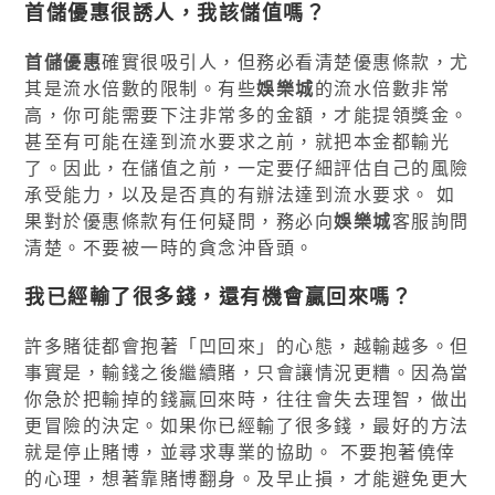
首儲優惠很誘人，我該儲值嗎？
首儲優惠
確實很吸引人，但務必看清楚優惠條款，尤
其是流水倍數的限制。有些
娛樂城
的流水倍數非常
高，你可能需要下注非常多的金額，才能提領獎金。
甚至有可能在達到流水要求之前，就把本金都輸光
了。因此，在儲值之前，一定要仔細評估自己的風險
承受能力，以及是否真的有辦法達到流水要求。 如
果對於優惠條款有任何疑問，務必向
娛樂城
客服詢問
清楚。不要被一時的貪念沖昏頭。
我已經輸了很多錢，還有機會贏回來嗎？
許多賭徒都會抱著「凹回來」的心態，越輸越多。但
事實是，輸錢之後繼續賭，只會讓情況更糟。因為當
你急於把輸掉的錢贏回來時，往往會失去理智，做出
更冒險的決定。如果你已經輸了很多錢，最好的方法
就是停止賭博，並尋求專業的協助。 不要抱著僥倖
的心理，想著靠賭博翻身。及早止損，才能避免更大