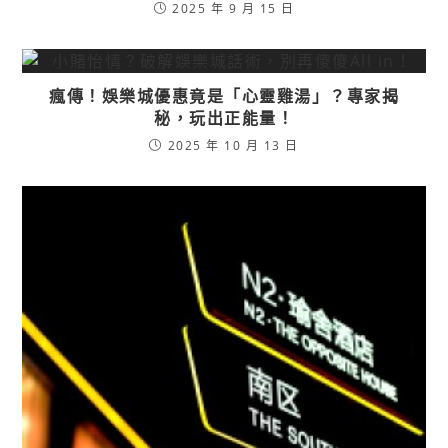
2025 年 9 月 15 日
瘋傳！娛樂城優惠竟是「心靈雞湯」？專家揭
秘，玩出正能量！
2025 年 10 月 13 日