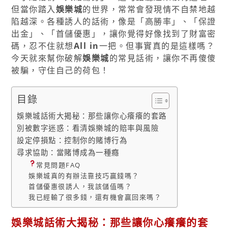
但當你踏入
娛樂城
的世界，常常會發現情不自禁地越
陷越深。各種誘人的話術，像是「高勝率」、「保證
出金」、「首儲優惠」，讓你覺得好像找到了財富密
碼，忍不住就想
All in
一把。但事實真的是這樣嗎？
今天就來幫你破解
娛樂城
的常見話術，讓你不再傻傻
被騙，守住自己的荷包！
目錄
娛樂城話術大揭秘：那些讓你心癢癢的套路
別被數字迷惑：看清娛樂城的賠率與風險
設定停損點：控制你的賭博行為
尋求協助：當賭博成為一種癮
常見問題FAQ
娛樂城真的有辦法靠技巧贏錢嗎？
首儲優惠很誘人，我該儲值嗎？
我已經輸了很多錢，還有機會贏回來嗎？
娛樂城話術大揭秘：那些讓你心癢癢的套