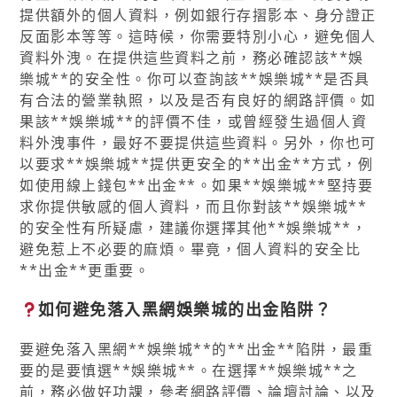
提供額外的個人資料，例如銀行存摺影本、身分證正
反面影本等等。這時候，你需要特別小心，避免個人
資料外洩。在提供這些資料之前，務必確認該**娛
樂城**的安全性。你可以查詢該**娛樂城**是否具
有合法的營業執照，以及是否有良好的網路評價。如
果該**娛樂城**的評價不佳，或曾經發生過個人資
料外洩事件，最好不要提供這些資料。另外，你也可
以要求**娛樂城**提供更安全的**出金**方式，例
如使用線上錢包**出金**。如果**娛樂城**堅持要
求你提供敏感的個人資料，而且你對該**娛樂城**
的安全性有所疑慮，建議你選擇其他**娛樂城**，
避免惹上不必要的麻煩。畢竟，個人資料的安全比
**出金**更重要。
如何避免落入黑網娛樂城的出金陷阱？
要避免落入黑網**娛樂城**的**出金**陷阱，最重
要的是要慎選**娛樂城**。在選擇**娛樂城**之
前，務必做好功課，參考網路評價、論壇討論、以及