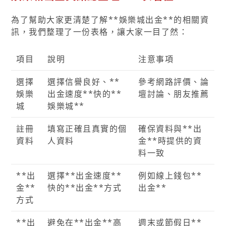
為了幫助大家更清楚了解**娛樂城出金**的相關資
訊，我們整理了一份表格，讓大家一目了然：
項目
說明
注意事項
選擇
選擇信譽良好、**
參考網路評價、論
娛樂
出金速度**快的**
壇討論、朋友推薦
城
娛樂城**
註冊
填寫正確且真實的個
確保資料與**出
資料
人資料
金**時提供的資
料一致
**出
選擇**出金速度**
例如線上錢包**
金**
快的**出金**方式
出金**
方式
**出
避免在**出金**高
週末或節假日**