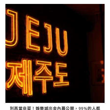
別再當韭菜！娛樂城出金內幕公開，99%的人都