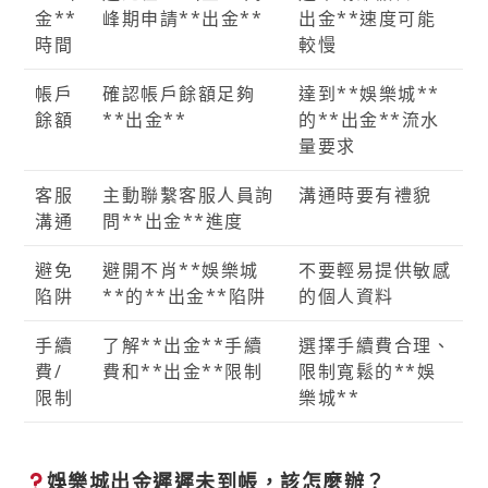
金**
峰期申請**出金**
出金**速度可能
時間
較慢
帳戶
確認帳戶餘額足夠
達到**娛樂城**
餘額
**出金**
的**出金**流水
量要求
客服
主動聯繫客服人員詢
溝通時要有禮貌
溝通
問**出金**進度
避免
避開不肖**娛樂城
不要輕易提供敏感
陷阱
**的**出金**陷阱
的個人資料
手續
了解**出金**手續
選擇手續費合理、
費/
費和**出金**限制
限制寬鬆的**娛
限制
樂城**
娛樂城出金遲遲未到帳，該怎麼辦？