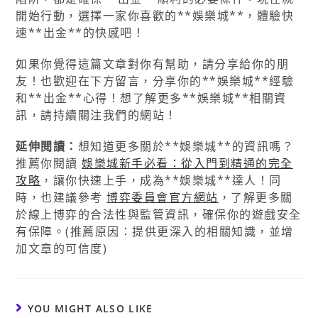
開始行動，選擇一家你喜歡的**娛樂城**，體驗快
速**出金**的快感吧！
如果你覺得這篇文章對你有幫助，請分享給你的朋
友！也歡迎在下方留言，分享你的**娛樂城**經驗
和**出金**心得！想了解更多**娛樂城**相關資
訊，請持續關注我們的網站！
延伸閱讀：
想知道更多關於**娛樂城**的資訊嗎？
推薦你閱讀
娛樂城新手必看：從入門到精通的完全
攻略
，讓你快速上手，成為**娛樂城**達人！同
時，也建議參考
博弈委員會官方網站
，了解更多關
於線上博弈的合法性與監管資訊，確保你的遊戲安全
有保障。(推薦原因：提供更深入的相關知識，並增
加文章的可信度)
YOU MIGHT ALSO LIKE