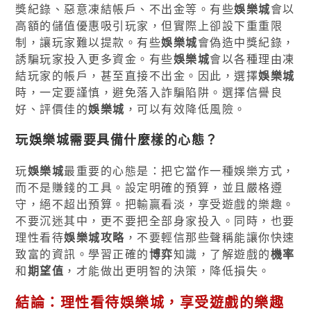
獎紀錄、惡意凍結帳戶、不出金等。有些
娛樂城
會以
高額的儲值優惠吸引玩家，但實際上卻設下重重限
制，讓玩家難以提款。有些
娛樂城
會偽造中獎紀錄，
誘騙玩家投入更多資金。有些
娛樂城
會以各種理由凍
結玩家的帳戶，甚至直接不出金。因此，選擇
娛樂城
時，一定要謹慎，避免落入詐騙陷阱。選擇信譽良
好、評價佳的
娛樂城
，可以有效降低風險。
玩娛樂城需要具備什麼樣的心態？
玩
娛樂城
最重要的心態是：把它當作一種娛樂方式，
而不是賺錢的工具。設定明確的預算，並且嚴格遵
守，絕不超出預算。把輸贏看淡，享受遊戲的樂趣。
不要沉迷其中，更不要把全部身家投入。同時，也要
理性看待
娛樂城攻略
，不要輕信那些聲稱能讓你快速
致富的資訊。學習正確的
博弈
知識，了解遊戲的
機率
和
期望值
，才能做出更明智的決策，降低損失。
結論：理性看待娛樂城，享受遊戲的樂趣