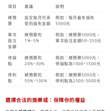
項目
建議
說明
總預
設定每月可承
例如：每月最多損失
算
受的損失金額
5000元
單次
總預算的
例如：總預算5000元，
投注
1%~5%
單次投注金額50~250元
金額
停損
總預算的
例如：總預算5000元，
點
20%~30%
停損點為1000~1500元
停利
總預算的
例如：總預算5000元，
點
50%~100%
停利點為2500~5000元
選擇合法的娛樂城：保障你的權益