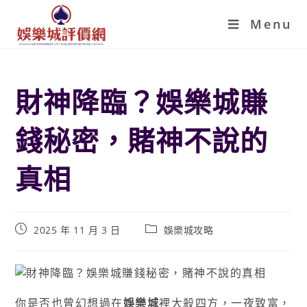
Menu
財神降臨？娛樂城賺
錢秘密，賭神不說的
真相
2025 年 11 月 3 日
娛樂城攻略
你是否也曾幻想過在
娛樂城
裡大殺四方，一夜致富，