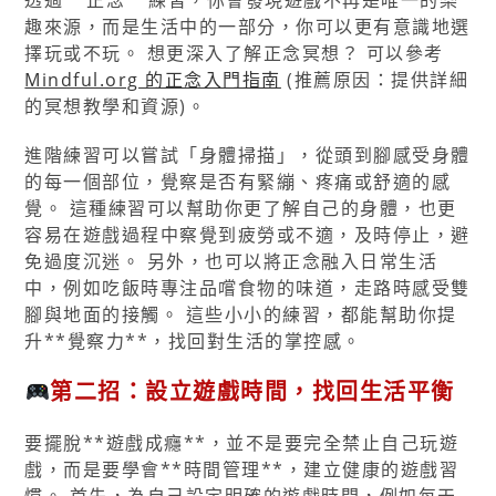
透過**正念**練習，你會發現遊戲不再是唯一的樂
趣來源，而是生活中的一部分，你可以更有意識地選
擇玩或不玩。 想更深入了解正念冥想？ 可以參考
Mindful.org 的正念入門指南
(推薦原因：提供詳細
的冥想教學和資源)。
進階練習可以嘗試「身體掃描」，從頭到腳感受身體
的每一個部位，覺察是否有緊繃、疼痛或舒適的感
覺。 這種練習可以幫助你更了解自己的身體，也更
容易在遊戲過程中察覺到疲勞或不適，及時停止，避
免過度沉迷。 另外，也可以將正念融入日常生活
中，例如吃飯時專注品嚐食物的味道，走路時感受雙
腳與地面的接觸。 這些小小的練習，都能幫助你提
升**覺察力**，找回對生活的掌控感。
第二招：設立遊戲時間，找回生活平衡
要擺脫**遊戲成癮**，並不是要完全禁止自己玩遊
戲，而是要學會**時間管理**，建立健康的遊戲習