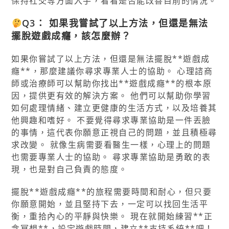
保持社交等方面入手，看看是否能改善目前的情況。
Q3： 如果我嘗試了以上方法，但還是無法
擺脫
遊戲成癮
，該怎麼辦？
如果你嘗試了以上方法，但還是無法擺脫**遊戲成
癮**，那麼建議你尋求專業人士的協助。 心理諮商
師或治療師可以幫助你找出**遊戲成癮**的根本原
因，提供更有效的解決方案。 他們可以幫助你學習
如何處理情緒、建立更健康的生活方式，以及培養其
他興趣和嗜好。 不要覺得尋求專業協助是一件丟臉
的事情，這代表你願意正視自己的問題，並且積極尋
求改變。 就像生病需要看醫生一樣，心理上的問題
也需要專業人士的協助。 尋求專業協助是勇敢的表
現，也是對自己負責的態度。
擺脫**遊戲成癮**的旅程需要時間和耐心，但只要
你願意開始，並且堅持下去，一定可以找回生活平
衡，重拾內心的平靜與快樂。 現在就開始練習**正
念冥想**，設定遊戲時間，建立**支持系統**吧！