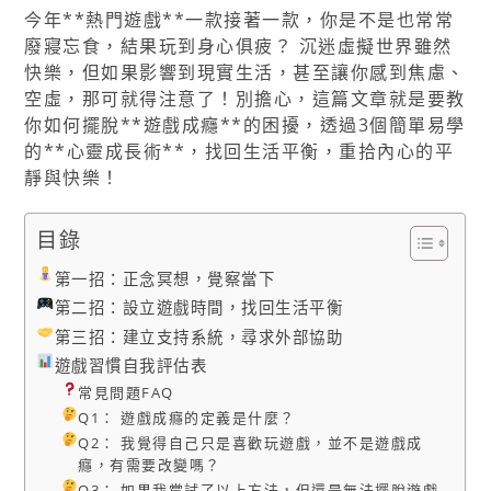
今年**熱門遊戲**一款接著一款，你是不是也常常
廢寢忘食，結果玩到身心俱疲？ 沉迷虛擬世界雖然
快樂，但如果影響到現實生活，甚至讓你感到焦慮、
空虛，那可就得注意了！別擔心，這篇文章就是要教
你如何擺脫**遊戲成癮**的困擾，透過3個簡單易學
的**心靈成長術**，找回生活平衡，重拾內心的平
靜與快樂！
目錄
第一招：正念冥想，覺察當下
第二招：設立遊戲時間，找回生活平衡
第三招：建立支持系統，尋求外部協助
遊戲習慣自我評估表
常見問題FAQ
Q1： 遊戲成癮的定義是什麼？
Q2： 我覺得自己只是喜歡玩遊戲，並不是遊戲成
癮，有需要改變嗎？
Q3： 如果我嘗試了以上方法，但還是無法擺脫遊戲