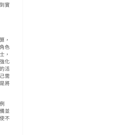
到實
算，
角色
士，
強化
的活
己需
是將
例
備並
使不