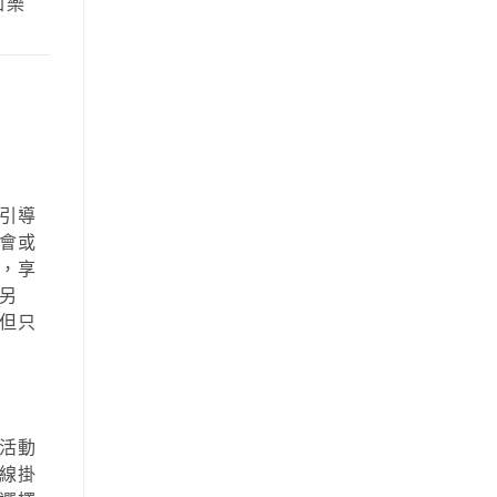
加樂
引導
會或
，享
另
但只
活動
線掛