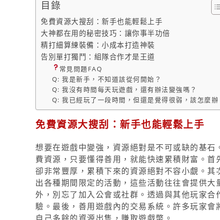
目錄
免費資源大搜刮：新手也能輕鬆上手
大神都在用的秘密技巧：讓你事半功倍
精打細算練裝備：小成本打造神裝
告別單打獨鬥：組隊合作才是王道
常見問題FAQ
Q: 我是新手，不知道該從何開始？
Q: 我沒有時間每天玩遊戲，還有辦法變強嗎？
Q: 我已經玩了一段時間，但還是覺得很弱，該怎麼辦
免費資源大搜刮：新手也能輕鬆上手
想要在遊戲中變強，資源絕對是不可或缺的基石
費資源，只要懂得善用，就能快速累積財富。首
卻非常豐厚，累積下來的資源絕對不容小覷。其
出各種期間限定的活動，這些活動往往會提供大
外，別忘了加入公會或社群。透過與其他玩家合
驗。最後，善用遊戲內的交易系統。許多玩家會
自己多餘的資源出售，賺取遊戲幣。