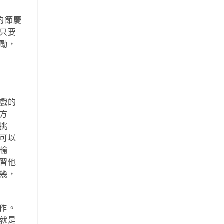
的節慶
只要
勵，
戲的
方
挑
可以
輸
習他
幾，
作。
就是