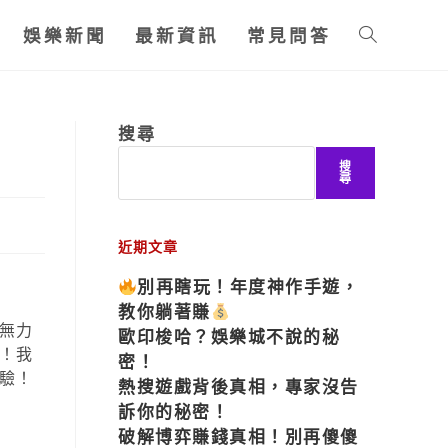
娛樂新聞
最新資訊
常見問答
搜尋
搜
尋
近期文章
別再瞎玩！年度神作手遊，
教你躺著賺
無力
歐印梭哈？娛樂城不說的秘
！我
密！
驗！
熱搜遊戲背後真相，專家沒告
訴你的秘密！
破解博弈賺錢真相！別再傻傻