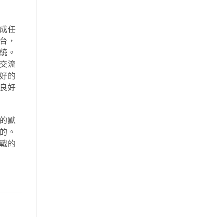
成任
台，
統。
交流
好的
良好
的默
的。
戰的