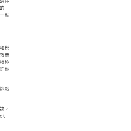
選擇
的
一點
和影
教問
積極
許你
挑戰
訣，
ot