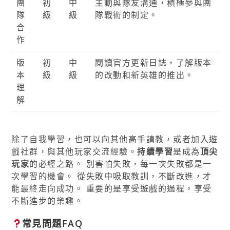
團
初
中
主動與隊友溝通，積極參與團
隊
級
級
隊戰術的制定。
合
作
版
初
中
閱讀官方更新日誌，了解版本
本
級
級
的改動和新英雄的推出。
理
解
除了自我學習，也可以向其他高手請教，或者加入遊
戲社群，與其他玩家交流經驗。
持續學習
是成為
頂尖
玩家
的必經之路。 別害怕失敗，每一次失敗都是一
次學習的機會。 從失敗中吸取教訓，不斷改進，才
能最終走向成功。 重要的是享受遊戲的過程，享受
不斷進步的樂趣。
常見問題FAQ