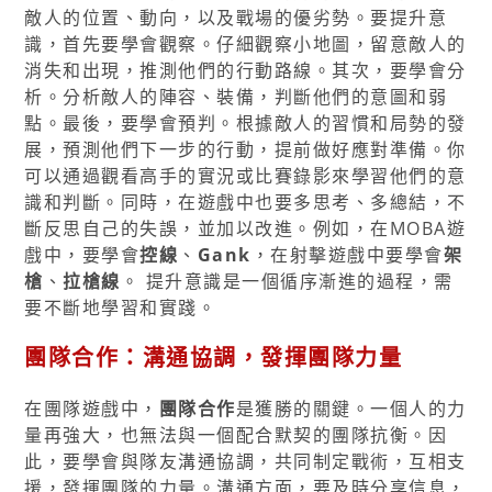
敵人的位置、動向，以及戰場的優劣勢。要提升意
識，首先要學會觀察。仔細觀察小地圖，留意敵人的
消失和出現，推測他們的行動路線。其次，要學會分
析。分析敵人的陣容、裝備，判斷他們的意圖和弱
點。最後，要學會預判。根據敵人的習慣和局勢的發
展，預測他們下一步的行動，提前做好應對準備。你
可以通過觀看高手的實況或比賽錄影來學習他們的意
識和判斷。同時，在遊戲中也要多思考、多總結，不
斷反思自己的失誤，並加以改進。例如，在MOBA遊
戲中，要學會
控線
、
Gank
，在射擊遊戲中要學會
架
槍
、
拉槍線
。 提升意識是一個循序漸進的過程，需
要不斷地學習和實踐。
團隊合作：溝通協調，發揮團隊力量
在團隊遊戲中，
團隊合作
是獲勝的關鍵。一個人的力
量再強大，也無法與一個配合默契的團隊抗衡。因
此，要學會與隊友溝通協調，共同制定戰術，互相支
援，發揮團隊的力量。溝通方面，要及時分享信息，