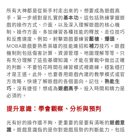
所有大神都是從新手村走出來的。想要成為遊戲高
手，第一步絕對是扎實的
基本功
。這包括熟練掌握遊
戲的操作方式、介面，以及深入理解遊戲的核心機
制。操作方面，多加練習各種技能的釋放、走位技巧
和反應速度。例如，射擊遊戲要練習
壓槍
、
爆頭
，
MOBA遊戲要熟悉英雄的技能連招和
補刀
技巧。遊戲
機制則包括傷害計算、資源管理、地圖理解等等。只
有充分理解了這些基礎知識，才能在實戰中做出正確
的判斷。不要怕花時間在練習模式裡磨練，穩紮穩打
才是王道。此外，也要善用遊戲內建的教學模式或官
方攻略，快速了解遊戲的各個面向。記住，
熟能生
巧
，沒有捷徑！想成為
遊戲高手
，投入時間和精力是
必須的。
提升意識：學會觀察、分析與預判
光有好的操作還不夠，更重要的是要有清晰的
遊戲意
識
。遊戲意識指的是你對遊戲局勢的判斷能力，包括