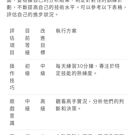
面，要根據自己的分析結果，制定針對性的訓練計
劃，不斷提高自己的技術水平。可以參考以下表格，
評估自己的進步狀況。
評
目
改
執行方案
估
前
進
項
等
目
目
級
標
操
初
中
每天練習30分鐘，專注於特
作
級
級
定技能的熟練度。
技
巧
遊
中
高
觀看高手實況，分析他們的判
戲
級
級
斷和決策。
意
識