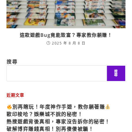
這款遊戲Bug竟能致富？專家教你躺賺！
2025 年 8 月 8 日
搜尋
搜
尋
近期文章
別再瞎玩！年度神作手遊，教你躺著賺
歐印梭哈？娛樂城不說的秘密！
熱搜遊戲背後真相，專家沒告訴你的秘密！
破解博弈賺錢真相！別再傻傻被騙！