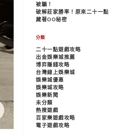
被騙！
破解莊家勝率！原來二十一點
藏著OO秘密
分類
二十一點遊戲攻略
出金娛樂城推薦
博弈賺錢攻略
台灣線上娛樂城
娛樂城優惠
娛樂城攻略
娛樂新聞
未分類
熱搜遊戲
百家樂遊戲攻略
電子遊戲攻略