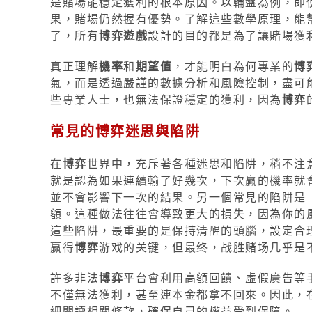
是賭場能穩定獲利的根本原因。以輪盤為例，即
果，賭場仍然握有優勢。了解這些數學原理，能
了，所有
博弈遊戲
設計的目的都是為了讓賭場獲
真正理解
機率
和
期望值
，才能明白為何專業的
博
氣，而是透過嚴謹的數據分析和風險控制，盡可
些專業人士，也無法保證穩定的獲利，因為
博弈
常見的博弈迷思與陷阱
在
博弈
世界中，充斥著各種迷思和陷阱，稍不注
就是認為如果連續輸了好幾次，下次贏的機率就
並不會影響下一次的結果。另一個常見的陷阱是
額。這種做法往往會導致更大的損失，因為你的
這些陷阱，最重要的是保持清醒的頭腦，設定合
赢得
博弈
游戏的关键，但最终，战胜赌场几乎是
許多非法
博弈
平台會利用高額回饋、虛假廣告等
不僅無法獲利，甚至連本金都拿不回來。因此，
細閱讀相關條款，確保自己的權益受到保障。