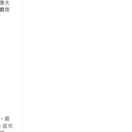
像大
弈
帶
。期
，這也