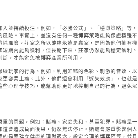
加入並持續投注。例如，「必勝公式」、「穩賺策略」等，
的風險。事實上，並沒有任何一種
博弈
策略能夠保證穩賺不
消除風險。莊家之所以能夠永遠是贏家，是因為他們擁有機
家短期內能夠獲利，但長期下來，莊家仍然能夠穩定獲利。
判斷，才能避免被
博弈
產業所利用。
操縱玩家的行為。例如，利用鮮豔的色彩、刺激的音效、以
家更容易上癮。此外，他們還會利用「近失效應」，也就是
這些心理學技巧，能幫助你更好地控制自己的行為，避免沉
嚴重的問題，例如：賭癮、家庭失和、甚至犯罪。賭癮是一
知道會造成負面後果，仍然無法停止。賭癮會嚴重影響個人
要的是要建立健康的理財觀念，設定合理的
博弈
預算，並且