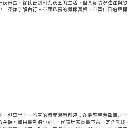
一夜暴富，從此告別朝九晚五的生活？但真實情況往往與想
紗，讓你了解內行人不願透露的
博弈真相
，不再盲目追逐
博
徑，但事實上，所有的
博弈遊戲
都建立在機率與期望值之上
的金額。如果期望值小於1，代表玩家長期下來一定會輸錢