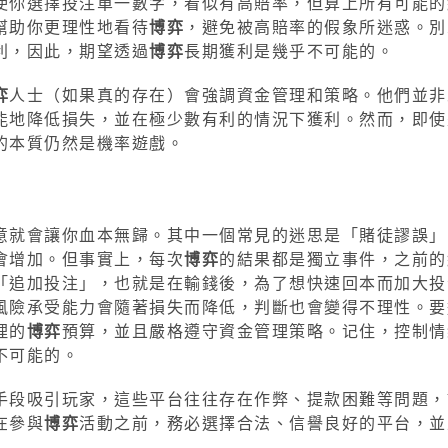
使你選擇投注單一數字，看似有高賠率，但算上所有可能的
幫助你更理性地看待
博弈
，避免被高賠率的假象所迷惑。別
利，因此，期望透過
博弈
長期獲利是幾乎不可能的。
弈
人士（如果真的存在）會強調資金管理和策略。他們並非
能地降低損失，並在極少數有利的情況下獲利。然而，即使
的本質仍然是機率遊戲。
意就會讓你血本無歸。其中一個常見的迷思是「賭徒謬誤」
會增加。但事實上，每次
博弈
的結果都是獨立事件，之前的
「追加投注」，也就是在輸錢後，為了想快速回本而加大投
風險承受能力會隨著損失而降低，判斷也會變得不理性。要
理的
博弈
預算，並且嚴格遵守資金管理策略。记住，控制情
不可能的。
手段吸引玩家，這些平台往往存在作弊、提款困難等問題，
在參與
博弈
活動之前，務必選擇合法、信譽良好的平台，並