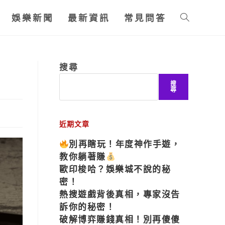
娛樂新聞
最新資訊
常見問答
搜尋
搜
尋
近期文章
別再瞎玩！年度神作手遊，
教你躺著賺
歐印梭哈？娛樂城不說的秘
密！
熱搜遊戲背後真相，專家沒告
訴你的秘密！
破解博弈賺錢真相！別再傻傻