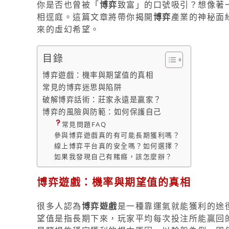
你是否也曾被「
博弈
致富」的口號吸引？想像著
相逕庭。這篇文章將帶你揭開
博弈
產業的神秘面
來的虛幻希望。
目錄
博弈遊戲：機率與期望值的真相
常見的博弈迷思與陷阱
破解博弈話術：莊家永遠是贏家？
博弈的風險與防範：如何保護自己
常見問題FAQ
參與博弈遊戲真的有可能長期獲利嗎？
線上博弈平台真的安全嗎？如何選擇？
如果我發現自己有賭癮，該怎麼辦？
博弈遊戲：機率與期望值的真相
很多人認為
博弈遊戲
是一種靠運氣就能獲利的途
望值是指長期下來，玩家平均每次投注所能贏回