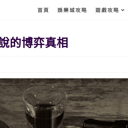
首頁
娛樂城攻略
遊戲攻略
說的博弈真相