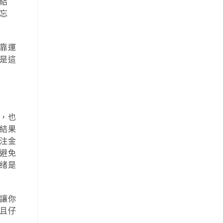
結
忘
靠運
是這
，也
結果
注金
避免
绪是
讓你
且仔