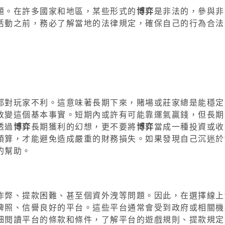
題。在許多國家和地區，某些形式的
博弈
是非法的，參與非
活動之前，務必了解當地的法律規定，確保自己的行為合法
都對玩家不利。這意味著長期下來，賭場或莊家總是能穩定
改變這個基本事實。短期內或許有可能靠運氣贏錢，但長期
透過
博弈
長期獲利的幻想，更不要將
博弈
當成一種投資或收
預算，才能避免造成嚴重的財務損失。如果發現自己沉迷於
的幫助。
作弊、提款困難、甚至個資外洩等問題。因此，在選擇線上
牌照、信譽良好的平台。這些平台通常會受到政府或相關機
細閱讀平台的條款和條件，了解平台的遊戲規則、提款規定