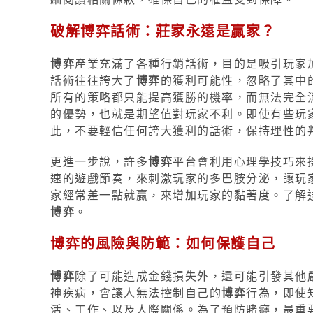
破解博弈話術：莊家永遠是贏家？
博弈
產業充滿了各種行銷話術，目的是吸引玩家
話術往往誇大了
博弈
的獲利可能性，忽略了其中
所有的策略都只能提高獲勝的機率，而無法完全
的優勢，也就是期望值對玩家不利。即使有些玩
此，不要輕信任何誇大獲利的話術，保持理性的
更進一步說，許多
博弈
平台會利用心理學技巧來
速的遊戲節奏，來刺激玩家的多巴胺分泌，讓玩
家經常差一點就贏，來增加玩家的黏著度。了解
博弈
。
博弈的風險與防範：如何保護自己
博弈
除了可能造成金錢損失外，還可能引發其他
神疾病，會讓人無法控制自己的
博弈
行為，即使
活、工作、以及人際關係。為了預防賭癮，最重