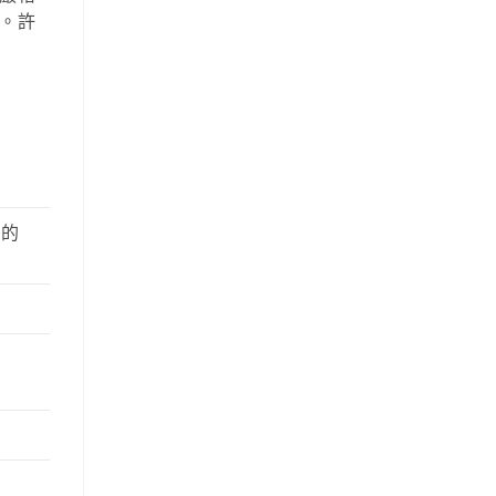
。許
好的
息