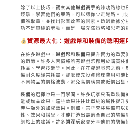
除了以上技巧，觀察其他
遊戲高手
的練功路線也
經驗，學習他們的策略，可以讓你少走彎路。 
值獲取量，並找出影響效率的因素。透過數據分
功不是單純的勞動，而是一場充滿策略和思考的
資源最大化：遊戲幣和裝備的聰明運
在許多遊戲中，
遊戲幣
和
裝備
是提升實力的重要
的環節。許多人習慣將所有遊戲幣都用於購買裝
耗品、學習技能等。因此，在花費遊戲幣之前，
備耐久度經常耗盡，那麼優先投資修理費用可能
不同物品的價格波動，避免高價購買或低價出售
裝備
的選擇也是一門學問。許多玩家只看重裝備
能或增益效果，這些效果往往比單純的屬性提升
產生額外的加成效果。例如，某些套裝裝備可以
性、效果和搭配，才能打造出最適合自己的裝備
網站上的建議。許多
資深玩家
會分享他們的裝備