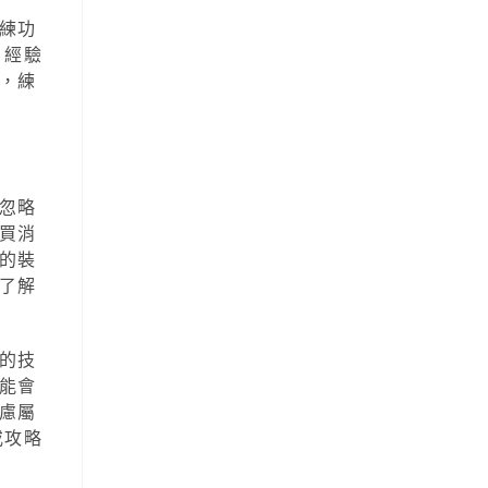
練功
、經驗
，練
忽略
買消
的裝
了解
的技
能會
慮屬
或攻略