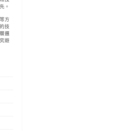
先。
等方
的技
層邏
究遊