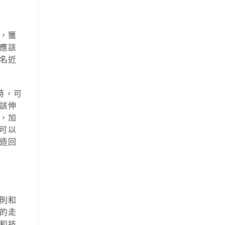
，獲
應該
名近
時，可
該伸
，加
可以
造回
則和
的走
和技