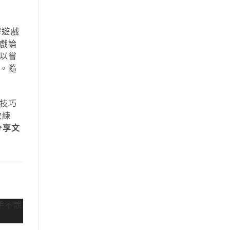
解遊戲
戲論
以嘗
。隨
技巧
效練
 分享文