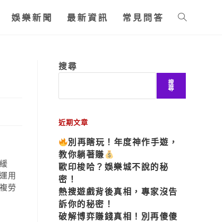
娛樂新聞
最新資訊
常見問答
搜尋
搜
尋
近期文章
別再瞎玩！年度神作手遊，
教你躺著賺
緩
歐印梭哈？娛樂城不說的秘
運用
密！
複勞
熱搜遊戲背後真相，專家沒告
訴你的秘密！
破解博弈賺錢真相！別再傻傻