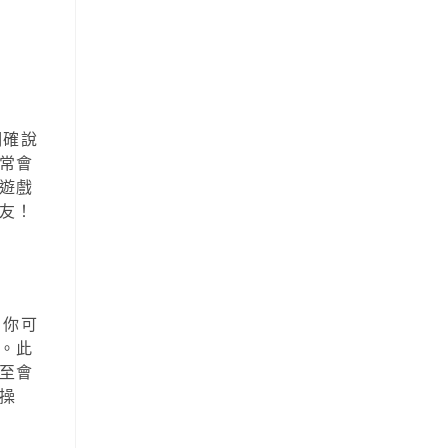
明確說
常會
遊戲
友！
，你可
。此
至會
操