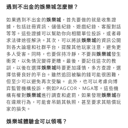
遇到不出金的娛樂城怎麼辦？
如果遇到不出金的
娛樂城
，首先要做的就是收集證
據，包括註冊資訊、儲值紀錄、遊戲紀錄、客服對話
等等。這些證據可以幫助你向相關單位投訴，或者尋
求法律途徑解決。其次，可以將該
娛樂城
的資訊公開
到各大論壇和社群平台，提醒其他玩家注意，避免更
多人受害。同時，也要保持冷靜，不要與
娛樂城
發生
衝突，以免情況變得更糟。最後，要記住這次的教
訓，以後在選擇
娛樂城
時要更加謹慎，多方查證，選
擇信譽良好的平台。雖然追回被騙的錢可能很困難，
但至少可以避免再次受騙。 此外，也可以考慮向博
弈監管機構投訴，例如PAGCOR、MGA等。這些機
構有權對
娛樂城
進行調查和處罰，如果發現
娛樂城
存
在違規行為，可能會吊銷其執照，甚至要求其賠償玩
家的損失。
娛樂城體驗金可以領嗎？