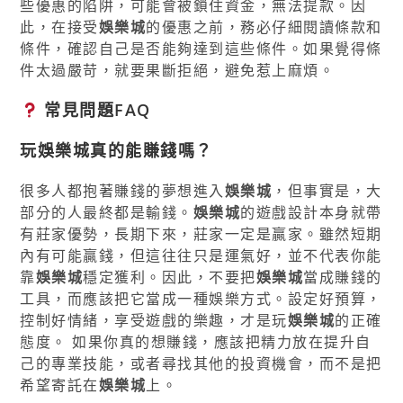
些優惠的陷阱，可能會被鎖住資金，無法提款。因
此，在接受
娛樂城
的優惠之前，務必仔細閱讀條款和
條件，確認自己是否能夠達到這些條件。如果覺得條
件太過嚴苛，就要果斷拒絕，避免惹上麻煩。
常見問題FAQ
玩娛樂城真的能賺錢嗎？
很多人都抱著賺錢的夢想進入
娛樂城
，但事實是，大
部分的人最終都是輸錢。
娛樂城
的遊戲設計本身就帶
有莊家優勢，長期下來，莊家一定是贏家。雖然短期
內有可能贏錢，但這往往只是運氣好，並不代表你能
靠
娛樂城
穩定獲利。因此，不要把
娛樂城
當成賺錢的
工具，而應該把它當成一種娛樂方式。設定好預算，
控制好情緒，享受遊戲的樂趣，才是玩
娛樂城
的正確
態度。 如果你真的想賺錢，應該把精力放在提升自
己的專業技能，或者尋找其他的投資機會，而不是把
希望寄託在
娛樂城
上。