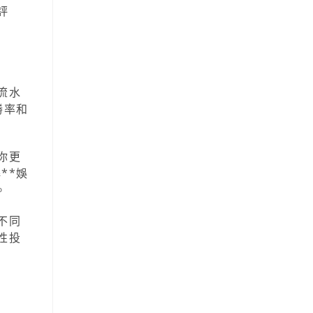
評
流水
勝率和
你更
**娛
。
不同
性投