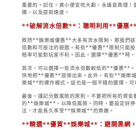
重要的。記住，貪小便宜吃大虧，永遠是真理！選
價、以及提款速度。
**破解流水倍數**：聰明利用**優惠*
既然**娛樂城優惠**大多有流水限制，那我們
倍數和可投注的遊戲。有些**優惠**限制只能
賠率可能對玩家不利。因此，選擇**優惠**時
其次，可以選擇一些流水倍數較低的**優惠**
快地把**優惠**提領出來。此外，有些**娛樂
樂城**的運作模式。這也是一個不錯的選擇，可
最後，謹記分散風險的原則。不要把所有的資金都
的**娛樂城**，以降低風險。同時，要設定好
注，才能長久享受**娛樂城**的樂趣。
**精選**優質**娛樂城**：避開黑網