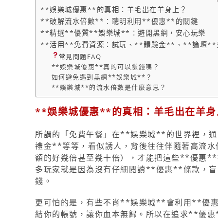
**娛樂城優惠**的真相：羊毛出在羊身上？
**破解流水倍數**：聰明利用**優惠**的關鍵
**精選**優質**娛樂城**：避開黑網，安心玩樂
**活用**免費資源：試玩、**體驗金**、**論壇*
常見問題FAQ
**娛樂城優惠**真的可以賺錢嗎？
如何避免遇到黑網**娛樂城**？
**娛樂城**的流水倍數是什麼意思？
**娛樂城優惠**的真相：羊毛出在羊身
所謂的「免費午餐」在**娛樂城**的世界裡，通
禮金**等等，看似誘人，背後往往伴隨著高流
額的好幾倍甚至幾十倍），才能把這些**優惠*
多玩家就是因為沒有仔細閱讀**優惠**條款，
錢。
更可怕的是，有些不肖**娛樂城**會利用**優
結你的帳號，讓你血本無歸。所以在追求**優惠