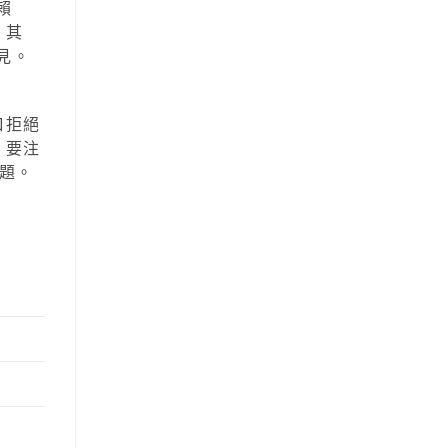
賴
。其
見。
口拒絕
，要注
問題。