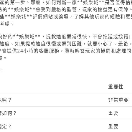
財產的第一步。那麼，如何判斷一家**娛樂城**是否值得信
的**娛樂城**會受到嚴格的監管，玩家的權益更有保障
一些**娛樂城**評價網站或論壇，了解其他玩家的經驗和意
慎考慮。
好的**娛樂城**，提款速度通常很快，不會拖延或找藉
款速度。如果提款速度很慢或遇到困難，就要小心了。最後
**會提供24小時的客服服務，隨時解答玩家的疑問和處理
慮。
：
重要性
執照？
非常重要
碑如何？
重要
穩定？
重要