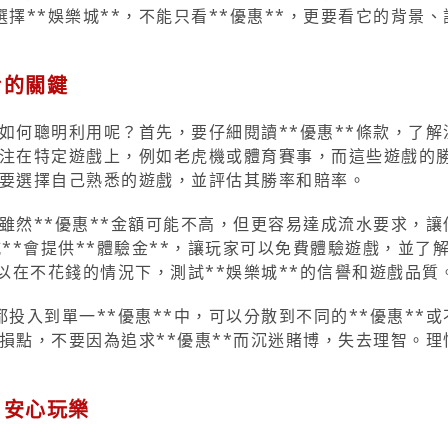
擇**娛樂城**，不能只看**優惠**，更要看它的背景、
*的關鍵
該如何聰明利用呢？首先，要仔細閱讀**優惠**條款，了解
投注在特定遊戲上，例如老虎機或體育賽事，而這些遊戲的
，要選擇自己熟悉的遊戲，並評估其勝率和賠率。
。雖然**優惠**金額可能不高，但更容易達成流水要求，讓
城**會提供**體驗金**，讓玩家可以免費體驗遊戲，並了解
以在不花錢的情況下，測試**娛樂城**的信譽和遊戲品質
投入到單一**優惠**中，可以分散到不同的**優惠**或
停損點，不要因為追求**優惠**而沉迷賭博，失去理智。理
，安心玩樂