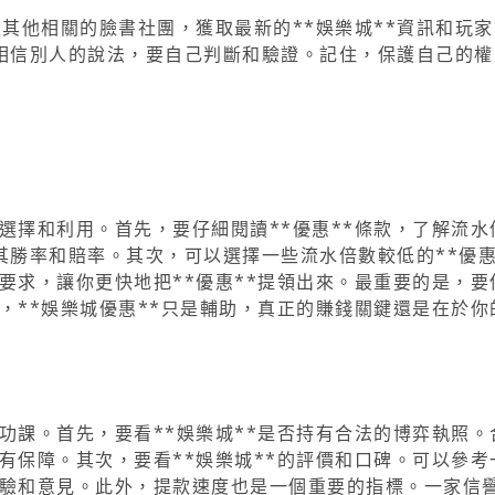
，或是其他相關的臉書社團，獲取最新的**娛樂城**資訊和玩
相信別人的說法，要自己判斷和驗證。記住，保護自己的權
得選擇和利用。首先，要仔細閱讀**優惠**條款，了解流水
勝率和賠率。其次，可以選擇一些流水倍數較低的**優惠
水要求，讓你更快地把**優惠**提領出來。最重要的是，要
住，**娛樂城優惠**只是輔助，真正的賺錢關鍵還是在於你
好功課。首先，要看**娛樂城**是否持有合法的博弈執照。
更有保障。其次，要看**娛樂城**的評價和口碑。可以參考
經驗和意見。此外，提款速度也是一個重要的指標。一家信