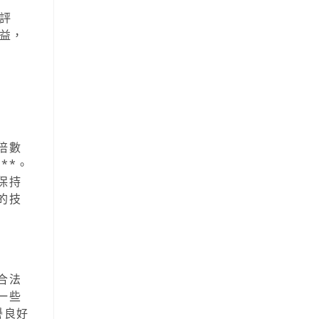
家評
益，
倍數
**。
保持
的技
合法
一些
譽良好