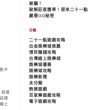
被騙！
破解莊家勝率！原來二十一點
藏著OO秘密
分類
二十一點遊戲攻略
出金娛樂城推薦
博弈賺錢攻略
台灣線上娛樂城
娛樂城優惠
對不
娛樂城攻略
娛樂新聞
未分類
熱搜遊戲
，就覺
百家樂遊戲攻略
這樣
電子遊戲攻略
線上