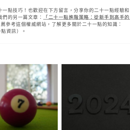
十一點技巧！也歡迎在下方留言，分享你的二十一點經驗和
我們的另一篇文章：
「二十一點進階策略：從新手到高手的
推薦參考這個權威網站，了解更多關於二十一點的知識：
一點資訊）。