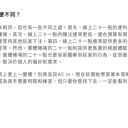
麼不同？
本相同，但也有一些不同之處。首先，線上二十一點的便利
賭場。其次，線上二十一點的賭注通常更低，適合預算有限
要等待其他玩家下注。第四，線上二十一點通常提供更多的
等等。然而，實體賭場的二十一點則提供更真實的遊戲體驗
，實體賭場的二十一點也更容易觀察到莊家的行為，從而做
，取決於個人的偏好和需求。
上更上一層樓！別再盲目All in，現在就開始學習基本策
成為高手需要時間和練習，但只要你堅持下去，一定能看到