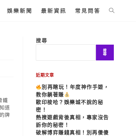
娛樂新聞
最新資訊
常見問答
搜尋
搜
尋
近期文章
別再瞎玩！年度神作手遊，
教你躺著賺
滑鐵
歐印梭哈？娛樂城不說的秘
知道
密！
的牌
熱搜遊戲背後真相，專家沒告
訴你的秘密！
破解博弈賺錢真相！別再傻傻