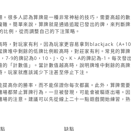
題。很多人認為算牌是一種非常神秘的技巧，需要高超的數
複雜。簡單來說，算牌就是通過追蹤已發出的牌，來判斷牌
6）的比例，從而調整自己的下注策略。
對玩家有利，因為玩家更容易拿到blackjack（A+1
當牌堆中剩餘的低牌比例較高時，對莊家有利。常見的算牌
1，7-9的牌記為0，10、J、Q、K、A的牌記為-1。每次發
堆的「計數值」。當計數值越高時，說明牌堆中剩餘的高牌
時，玩家就應該減少下注甚至停止下注。
能提高你的勝率，而不能保證你每次都贏。此外，算牌需要
賭場都禁止算牌行為，一旦被發現，可能會被驅逐出場。因
賭場的注意。建議可以先從線上二十一點遊戲開始練習，熟
優點
缺點