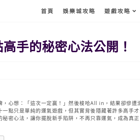
首頁
娛樂城攻略
遊戲攻略
十一點高手的秘密心法公開！
心想：「這次一定贏！」然後梭哈All in，結果卻慘遭
十一點只是單純的運氣遊戲，但其實背後隱藏著許多高手才
的秘密心法，讓你擺脫新手陷阱，不再只靠運氣，成為真正