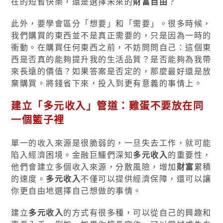
在的短暫快樂，還是選擇未來的
財富自由
？
此外，要學會區分「想要」和「需要」。很多時候，
我們購買的東西並不是真正需要的，只是因為一時的
衝動。在購買任何東西之前，不妨問問自己：這個東
西是否真的能夠提升我的生活品質？是否能夠為我帶
來長遠的價值？如果答案是否定的，那麼最好還是放
棄購買。將錢省下來，投入到更有意義的事情上。
建立「
多元收入
」管道：雞蛋不要放在同
一個籃子裡
單一的收入來源是很脆弱的，一旦失去工作，就可能
陷入經濟困境。金融巨鱷們深知
多元收入
的重要性，
他們會建立多個收入來源，分散風險，增加
財富
累積
的速度。
多元收入
不僅可以提供經濟保障，還可以讓
你更自由地選擇自己想做的事情。
建立
多元收入
的方式有很多種，可以從自己的興趣和