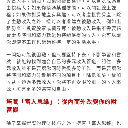
專長入手。例如，如果你擅長寫作，可以嘗試成為自
由撰稿人；如果你精通某種技能，可以開設線上課
程；如果你對房地產有興趣，可以考慮投資房產。除
了主動收入之外，還可以考慮建立被動收入，例如出
租房產、投資股票或債券等。被動收入是指不需要花
費太多時間和精力就能夠持續獲得的收入，它可以讓
你即使不工作也能夠維持一定的生活水平。
一開始可能很困難，但只要堅持下去，不斷學習和嘗
試，就能夠找到適合自己的
多元收入
管道。記住，
多
元收入
並不是要讓你同時做很多份工作，而是要讓你
將時間和精力分散到不同的項目上，降低風險，增加
收益。透過
多元收入
，你將不再受限於單一的收入來
源，擁有更多的選擇和自由。
培養「
富人思維
」：從內而外改變你的財
富觀
除了掌握實際的理財技巧之外，擁有「
富人思維
」也