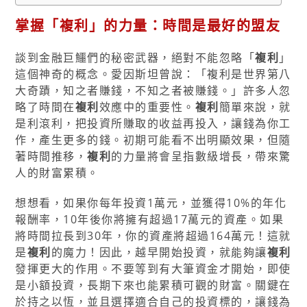
掌握「
複利
」的力量：時間是最好的盟友
談到金融巨鱷們的秘密武器，絕對不能忽略「
複利
」
這個神奇的概念。愛因斯坦曾說：「複利是世界第八
大奇蹟，知之者賺錢，不知之者被賺錢。」許多人忽
略了時間在
複利
效應中的重要性。
複利
簡單來說，就
是利滾利，把投資所賺取的收益再投入，讓錢為你工
作，產生更多的錢。初期可能看不出明顯效果，但隨
著時間推移，
複利
的力量將會呈指數級增長，帶來驚
人的財富累積。
想想看，如果你每年投資1萬元，並獲得10%的年化
報酬率，10年後你將擁有超過17萬元的資產。如果
將時間拉長到30年，你的資產將超過164萬元！這就
是
複利
的魔力！因此，越早開始投資，就能夠讓
複利
發揮更大的作用。不要等到有大筆資金才開始，即使
是小額投資，長期下來也能累積可觀的財富。關鍵在
於持之以恆，並且選擇適合自己的投資標的，讓錢為