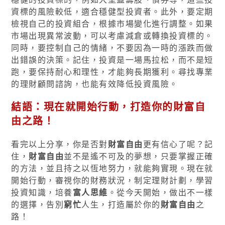
資標的風險較低，適合穩健型投資者。此外，要定期
檢視自己的投資組合，根據市場變化進行調整。如果
市場出現異常波動，可以考慮減倉或轉換投資標的。
同時，要控制自己的情緒，不要因為一時的漲跌而做
出錯誤的決策。記住，投資是一場馬拉松，而不是短
跑，要保持耐心和理性，才能夠長期獲利。尋找專業
的理財顧問諮詢，也能有效降低投資風險。
結語：現在就開始行動，打造你的
財富自
由
之路！
看完以上分享，你是否對
財富自由
更有信心了呢？記
住，
財富自由
並不是遙不可及的夢想，只要掌握正確
的方法，並且持之以恆地努力，就能夠實現。現在就
開始行動，審視你的財務狀況，制定理財計劃，學習
投資知識，培養
富人思維
。從今天開始，做出不一樣
的選擇，告別
窮忙
人生，打造屬於你的
財富自由
之
路！