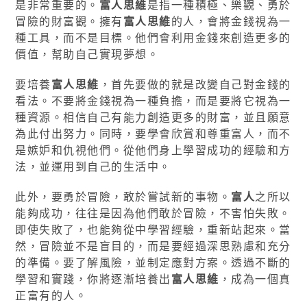
是非常重要的。
富人思維
是指一種積極、樂觀、勇於
冒險的財富觀。擁有
富人思維
的人，會將金錢視為一
種工具，而不是目標。他們會利用金錢來創造更多的
價值，幫助自己實現夢想。
要培養
富人思維
，首先要做的就是改變自己對金錢的
看法。不要將金錢視為一種負擔，而是要將它視為一
種資源。相信自己有能力創造更多的財富，並且願意
為此付出努力。同時，要學會欣賞和尊重富人，而不
是嫉妒和仇視他們。從他們身上學習成功的經驗和方
法，並運用到自己的生活中。
此外，要勇於冒險，敢於嘗試新的事物。
富人
之所以
能夠成功，往往是因為他們敢於冒險，不害怕失敗。
即使失敗了，也能夠從中學習經驗，重新站起來。當
然，冒險並不是盲目的，而是要經過深思熟慮和充分
的準備。要了解風險，並制定應對方案。透過不斷的
學習和實踐，你將逐漸培養出
富人思維
，成為一個真
正富有的人。