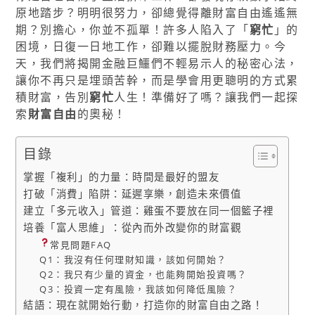
原地踏步？明明很努力，卻總覺得離財富自由遙遙無
期？別擔心，你並不孤單！許多人陷入了「
窮忙
」的
困境，日復一日地工作，卻難以擺脫財務壓力。今
天，我們將揭開金融巨鱷們不輕易示人的秘密心法，
讓你不再只是埋頭苦幹，而是學會用更聰明的方式累
積財富，告別
窮忙
人生！準備好了嗎？讓我們一起探
索
財富自由
的奧秘！
目錄
掌握「複利」的力量：時間是最好的盟友
打破「消費」陷阱：延遲享樂，創造未來價值
建立「多元收入」管道：雞蛋不要放在同一個籃子裡
培養「富人思維」：從內而外改變你的財富觀
常見問題FAQ
Q1：我沒有任何理財知識，該如何開始？
Q2：我只有少量的資金，也能夠開始投資嗎？
Q3：投資一定有風險，我該如何降低風險？
結語：現在就開始行動，打造你的財富自由之路！