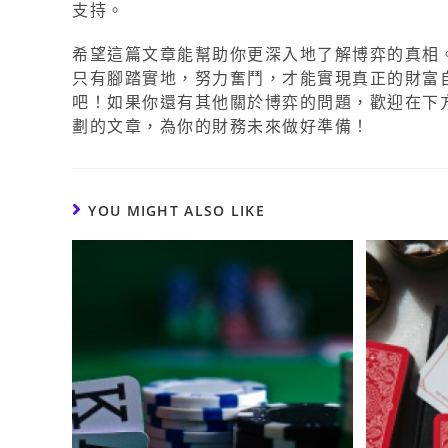
支持。
希望這篇文章能幫助你更深入地了解博弈的真相
只有腳踏實地，努力奮鬥，才能實現真正的財富
吧！如果你還有其他關於博弈的問題，歡迎在下
劃的文章，為你的財務未來做好準備！
YOU MIGHT ALSO LIKE