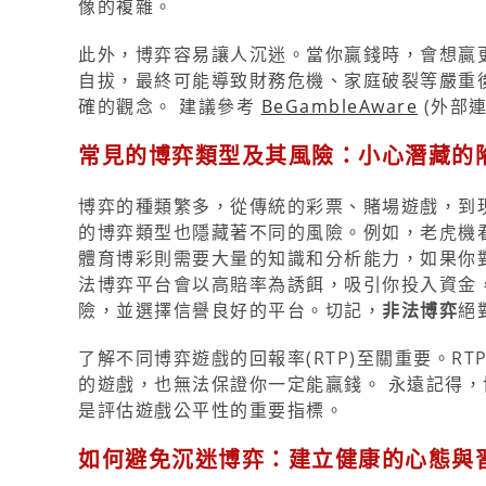
像的複雜。
此外，博弈容易讓人沉迷。當你贏錢時，會想贏
自拔，最終可能導致財務危機、家庭破裂等嚴重
確的觀念。 建議參考
BeGambleAware
(外部
常見的博弈類型及其風險：小心潛藏的
博弈的種類繁多，從傳統的彩票、賭場遊戲，到
的博弈類型也隱藏著不同的風險。例如，老虎機
體育博彩則需要大量的知識和分析能力，如果你
法博弈平台會以高賠率為誘餌，吸引你投入資金
險，並選擇信譽良好的平台。切記，
非法博弈
絕
了解不同博弈遊戲的回報率(RTP)至關重要。R
的遊戲，也無法保證你一定能贏錢。 永遠記得
是評估遊戲公平性的重要指標。
如何避免沉迷博弈：建立健康的心態與