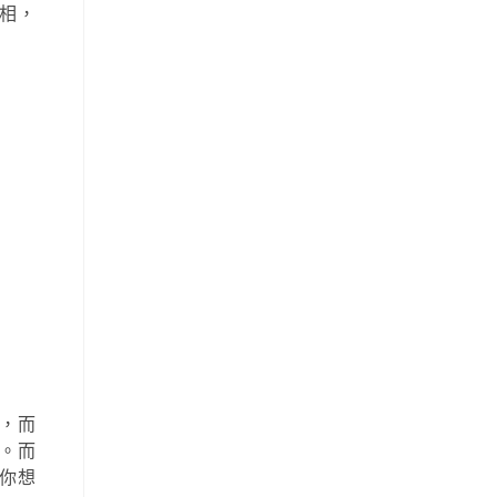
相，
，而
。而
你想