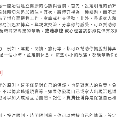
從一開始就建立健康的心態與習慣。首先，設定明確的預算
輸錢時切勿追加賭注。其次，將博弈視為一種娛樂，而不是
為了博弈而犧牲工作、家庭或社交活動。此外，尋求家人和
容易沉迷於博弈。與親友交流，分享你的感受，可以幫助你
應及時尋求專業的幫助。
戒賭專線
或心理諮詢都能提供有效
力。例如，運動、閱讀、旅行等，都可以幫助你擺脫對博弈
過一個小時，並定期休息。 這些小小的改變，都能幫助你
則
弈的原則。這不僅是對自己的保護，也是對家人的負責。負
、不以博弈逃避現實等。如果你發現自己或家人出現沉迷博
也可以加入戒賭互助團體。記住，
負責任博弈
是保護自己和
制、投注限制、時間限制等。你可以根據自己的情況，設定