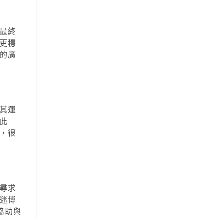
最終
更穩
的廣
其運
此
，很
尋求
迷博
協助與