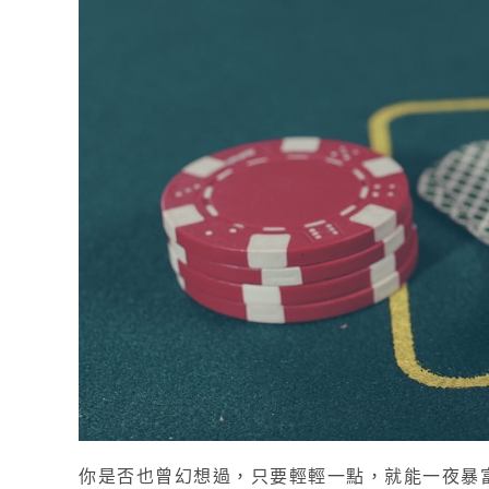
你是否也曾幻想過，只要輕輕一點，就能一夜暴