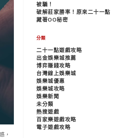
被騙！
破解莊家勝率！原來二十一點
藏著OO秘密
分類
二十一點遊戲攻略
出金娛樂城推薦
博弈賺錢攻略
台灣線上娛樂城
娛樂城優惠
娛樂城攻略
娛樂新聞
未分類
熱搜遊戲
百家樂遊戲攻略
電子遊戲攻略
惑，