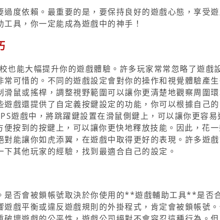
要過度依賴。最重要的是，要保持良好的遊戲心態，享受遊
助工具，你一定能成為遊戲中的神手！
巧
調校也能大幅提升你的遊戲體驗。許多玩家常常忽略了遊戲
非常可惜的。不同的遊戲設定會對你的操作和視覺體驗產生
制滑鼠或搖桿，調整視野範圍可以讓你更清楚地觀察周圍環
些遊戲還提供了自定義按鍵設定的功能，你可以根據自己的
PS遊戲中，將跳躍鍵設置在滑鼠側鍵上，可以讓你更容易
在方便按到的按鍵上，可以讓你更快地釋放技能。因此，花一
絕對能讓你如虎添翼，在遊戲中取得更好的表現。許多遊戲
一下其他玩家的經驗，找到最適合自己的設定。
？
是否會被鎖帳號取決於你使用的**遊戲輔助工具**是否
響遊戲平衡或違反遊戲規則的外掛程式，肯定會被鎖帳號。
重破壞遊戲的公平性，遊戲公司絕對不會容忍這種行為。但