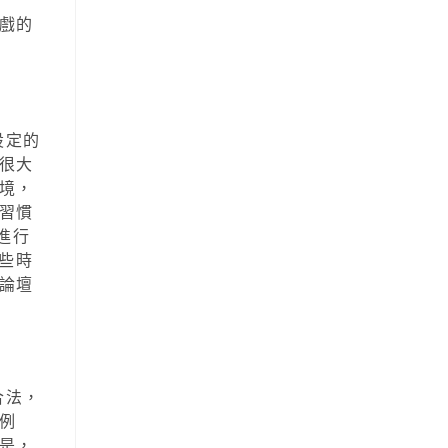
戲的
設定的
很大
境，
習慣
進行
些時
論壇
合法，
例
是，