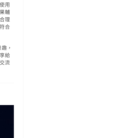
使用
果輔
合理
符合
樂趣，
享給
交流