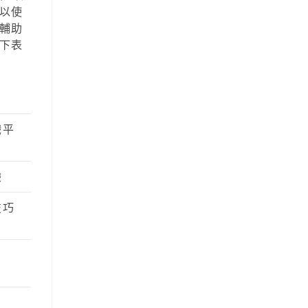
以使
輔助
下表
戲平
驗
技巧