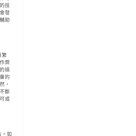
的技
會發
輔助
類繁
作弊
的操
量的
然，
不斷
可或
點。如