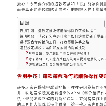
擔心！今天要介紹的這款遊戲和「它」能讓你擺
而是真正能帶領團隊走向勝利的關鍵人物！準備
目錄
告別手殘！這款遊戲為何能讓你操作突飛猛進？
練功神器！「它」究竟是什麼？如何讓你從新手變高
選擇適合你的輔助工具，打造專屬神手之路
遊戲設定調校：讓你如虎添翼的隱藏技巧
常見問題：使用輔助工具會被鎖帳號嗎？
除了輔助工具，還有其他方法可以提升遊戲技巧嗎
遊戲輔助工具會影響遊戲的公平性嗎？
告別手殘！這款遊戲為何能讓你操作突
許多玩家在遊戲中感到挫折，往往是因為操作不
非一味地要求玩家擁有極高的APM（每分鐘操
快，也能透過正確的判斷和決策，來彌補操作上
助工具能大幅降低操作難度，讓手殘玩家也能輕