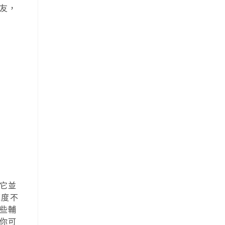
友，
它並
速度不
些輔
你可