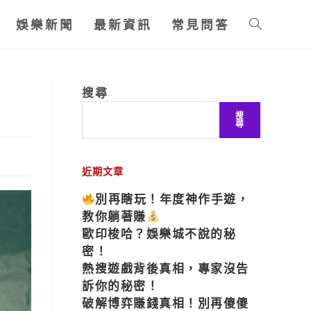
娛樂新聞
最新資訊
常見問答
搜尋
搜
尋
近期文章
別再瞎玩！年度神作手遊，
教你躺著賺
歐印梭哈？娛樂城不說的秘
密！
熱搜遊戲背後真相，專家沒告
訴你的秘密！
破解博弈賺錢真相！別再傻傻