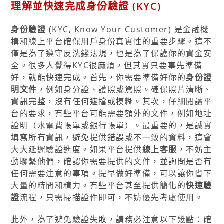
理解並快速完成身份驗證 (KYC)
身份驗證
(KYC, Know Your Customer) 是金融機
構和線上平台確保用戶身份真實性的重要步驟。這不
僅是為了遵守反洗錢法規，也是為了保護你的資金安
全。很多人覺得KYC很麻煩，但其實只要事先準備
好，就能快速完成。首先，你需要準備好你的
身份證
明文件
，例如身分證、護照或駕照。確保照片清晰、
資訊完整，沒有任何遮擋或模糊。其次，仔細閱讀平
台的要求，有些平台可能需要額外的文件，例如地址
證明（水電費帳單或銀行帳單）。最重要的，是誠實
填寫所有資訊，避免提供錯誤或不一致的資料，這會
大大延遲驗證進度。如果平台提供
線上客服
，不妨主
動聯繫他們，確認你需要提供的文件，並詢問是否有
任何需要注意的事項。提早做好準備，可以讓你省下
大量的時間和精力。有些平台甚至提供簡化的
快速驗
證
流程，只需掃描證件即可，不妨優先考慮使用。
此外，為了避免驗證失敗，請務必注意以下幾點：確