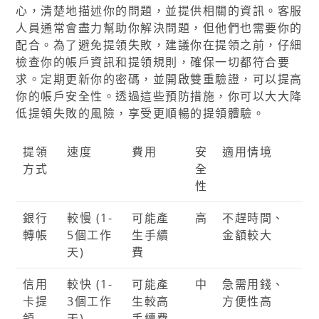
心，清楚地描述你的問題，並提供相關的資訊。客服
人員通常會盡力幫助你解決問題，但他們也需要你的
配合。為了避免提領失敗，建議你在提領之前，仔細
檢查你的帳戶資訊和提領規則，確保一切都符合要
求。定期更新你的密碼，並開啟雙重驗證，可以提高
你的帳戶安全性。透過這些預防措施，你可以大大降
低提領失敗的風險，享受更順暢的提領體驗。
提領
速度
費用
安
適用情境
方式
全
性
銀行
較慢 (1-
可能產
高
不趕時間、
轉帳
5個工作
生手續
金額較大
天)
費
信用
較快 (1-
可能產
中
急需用錢、
卡提
3個工作
生較高
方便性高
領
天)
手續費