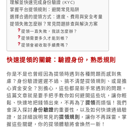
理解並快速完成身份驗證 (KYC)
掌握平台提領規則：避開常見陷阱
選擇合適的提領方式：速度、費用與安全考量
提領失敗怎麼辦？常見問題排查與解決方案
提領一直失敗，我該怎麼辦？
提領需要多久才能到帳？
提領會被收取手續費嗎？
快速提領的關鍵：驗證身份，熟悉規則
你是不是也曾經因為提領時遇到各種問題而感到焦
慮？身份驗證遲遲不過、搞不清楚提領規則、或是擔
心資金安全？別擔心，這些都是新手常遇到的問題。
這篇文章就是要手把手教你如何避開這些坑，讓你輕
鬆、快速地把錢領出來，不再為了
提領
而煩惱！我們
會深入探討
身份驗證
的重要性，以及如何快速通過驗
證，並詳細說明常見的
提領規則
，讓你不再踩雷。掌
握這些關鍵，你的提領體驗將會煥然一新！