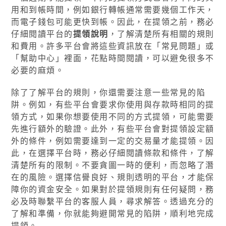
用和到帳時間，例如銀行轉帳通常需要幾個工作天，
而電子錢包可能更快到帳。因此，在提領之前，務必
仔細閱讀平台的
提領說明
，了解清楚所有相關的規則
和費用。許多平台會將這些資訊放在「常見問題」或
「幫助中心」裡面，花點時間閱讀，可以避免很多不
必要的麻煩。
除了了解平台的規則，你還需要注意一些常見的陷
阱。例如，有些平台會要求你使用與存款時相同的提
領方式，如果你想要使用不同的方式提領，可能需要
先進行額外的驗證。此外，有些平台會對提領設定額
外的條件，例如需要達到一定的交易量才能提領。因
此，在選擇平台時，務必仔細閱讀條款和條件，了解
清楚所有的限制。不要貪圖一時的便利，而忽略了潛
在的風險。選擇信譽良好、規則透明的平台，才能保
障你的資金安全。如果對於提領規則有任何疑問，務
必及時聯繫平台的客服人員，尋求解答。透過充分的
了解和準備，你就能夠避開常見的陷阱，順利地完成
提領。