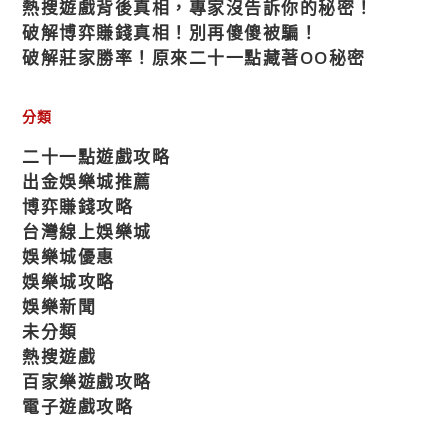
熱搜遊戲背後真相，專家沒告訴你的秘密！
破解博弈賺錢真相！別再傻傻被騙！
破解莊家勝率！原來二十一點藏著OO秘密
分類
二十一點遊戲攻略
出金娛樂城推薦
博弈賺錢攻略
台灣線上娛樂城
娛樂城優惠
娛樂城攻略
娛樂新聞
未分類
熱搜遊戲
百家樂遊戲攻略
電子遊戲攻略