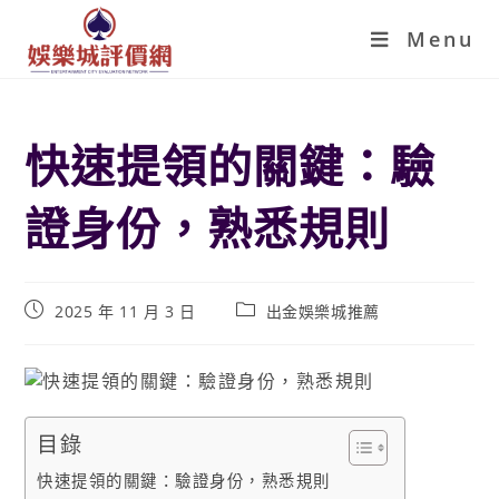
Menu
快速提領的關鍵：驗
證身份，熟悉規則
2025 年 11 月 3 日
出金娛樂城推薦
目錄
快速提領的關鍵：驗證身份，熟悉規則