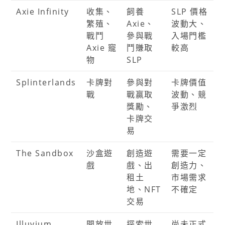
Axie Infinity
收集、
飼養
SLP 價格
繁殖、
Axie、
波動大、
戰鬥
參與戰
入場門檻
Axie 寵
鬥賺取
較高
物
SLP
Splinterlands
卡牌對
參與對
卡牌價值
戰
戰贏取
波動、競
獎勵、
爭激烈
卡牌交
易
The Sandbox
沙盒遊
創造遊
需要一定
戲
戲、出
創造力、
租土
市場需求
地、NFT
不確定
交易
Illuvium
開放世
探索世
尚未正式