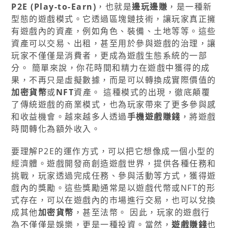
P2E (Play-to-Earn)
，也就是
邊玩邊賺
，是一種新
型態的遊戲模式。它透過區塊鏈技術，讓玩家真正擁
有遊戲內的資產，例如角色、裝備、土地等等。這些
資產可以交易、出租，甚至用於參與遊戲的治理，讓
玩家不僅僅是消費者，更成為遊戲生態系統的一部
分。 簡單來說，你花時間和精力在遊戲中獲得的成
果，不再只是虛擬數據，而是可以轉換成實際價值的
加密貨幣
或
NFT
資產。 這種模式的出現，徹底顛覆
了傳統遊戲的商業模式，也為玩家帶來了更多參與感
和收益機會。越來越多人透過
手機遊戲賺錢
，將遊戲
時間轉化為額外收入。
要理解P2E的運作方式，可以把它想像成一個小型的
經濟體。遊戲開發商創造遊戲世界，提供各種任務和
挑戰，玩家透過完成任務、參與活動等方式，獲得遊
戲內的獎勵。這些獎勵通常是以遊戲代幣或NFT的形
式存在，可以在遊戲內的市場進行交易，也可以兌換
成其他
加密貨幣
，甚至法幣。 因此，玩家的遊戲行
為不僅僅是娛樂，更是一種投資。當然，
遊戲賺錢
也