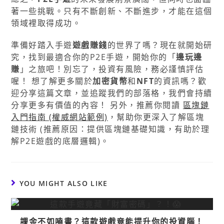
著一些挑戰。只有不斷創新、不斷進步，才能在這個
領域裡取得成功。
準備好踏入手遊
遊戲賺錢
的世界了嗎？現在就開始研
究，找到最適合你的P2E手遊，開始你的「
邊玩邊
賺
」之旅吧！別忘了，投資有風險，務必謹慎評估
喔！ 想了解更多關於
加密貨幣
和
NFT
的資訊嗎？歡
迎分享這篇文章，並追蹤我們的部落格，我們會持續
分享更多有價值的內容！ 另外，推薦你閱讀
區塊鏈
入門指南 (權威網站範例)
，幫助你更深入了解區塊
鏈技術 (推薦原因：提供區塊鏈基礎知識，有助於理
解P2E遊戲的底層邏輯)。
YOU MIGHT ALSO LIKE
課金不如嗑書？這款遊戲竟能提升你的投資腦！