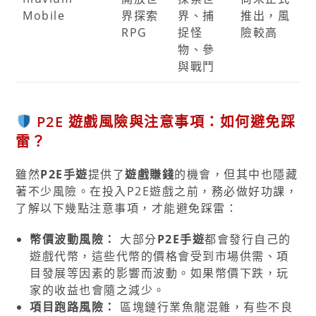
Mobile
界探索
界、捕
推出，風
RPG
捉怪
險較高
物、參
與戰鬥
P2E 遊戲風險與注意事項：如何避免踩
雷？
雖然
P2E手遊
提供了
遊戲賺錢
的機會，但其中也隱藏
著不少風險。在投入P2E遊戲之前，務必做好功課，
了解以下幾點注意事項，才能避免踩雷：
幣價波動風險：
大部分
P2E手遊
都會發行自己的
遊戲代幣，這些代幣的價格會受到市場供需、項
目發展等因素的影響而波動。如果幣價下跌，玩
家的收益也會隨之減少。
項目跑路風險：
區塊鏈行業魚龍混雜，有些不良