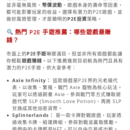
並非毫無風險，
幣價波動
、遊戲本身的壽命等因素，
都可能影響玩家的收益。選擇有潛力的P2E遊戲，並
做好風險管理，才是聰明的
P2E投資
策略。
熱門 P2E 手遊推薦：哪些遊戲最賺
錢？
市面上的
P2E手遊
琳瑯滿目，但並非所有遊戲都能讓
你輕鬆
遊戲賺錢
。以下推薦幾款目前較為熱門且具有
潛力的P2E手遊，供大家參考：
Axie Infinity：
這款遊戲是P2E界的元老級代
表，以收集、繁殖、戰鬥 Axie 寵物為核心玩法。
玩家可以透過飼養 Axie、參與戰鬥等方式賺取遊
戲代幣 SLP (Smooth Love Potion)，再將 SLP
兌換成其他加密貨幣。
Splinterlands：
是一款卡牌對戰遊戲，玩家透
過收集卡牌、組建牌組，參與對戰並贏取獎勵。
遊戲中的卡牌都是NFT，可以自由交易或出租。