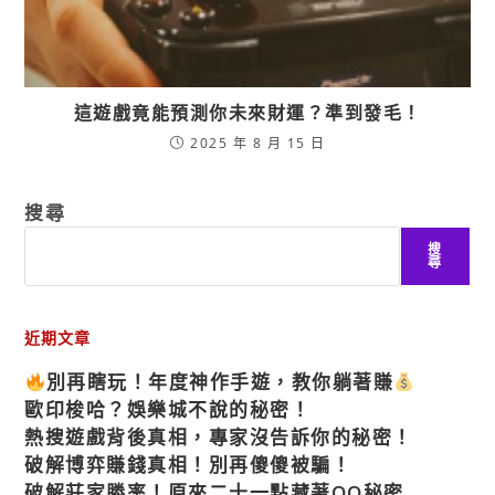
這遊戲竟能預測你未來財運？準到發毛！
2025 年 8 月 15 日
搜尋
搜
尋
近期文章
別再瞎玩！年度神作手遊，教你躺著賺
歐印梭哈？娛樂城不說的秘密！
熱搜遊戲背後真相，專家沒告訴你的秘密！
破解博弈賺錢真相！別再傻傻被騙！
破解莊家勝率！原來二十一點藏著OO秘密