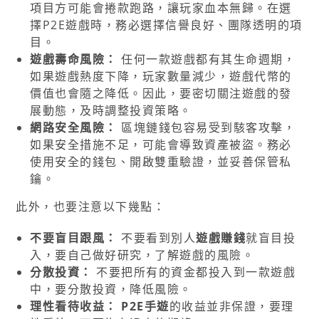
項目方可能會捲款跑路，讓玩家血本無歸。在選
擇P2E遊戲時，務必選擇信譽良好、團隊透明的項
目。
遊戲壽命風險：
任何一款遊戲都有其生命週期，
如果遊戲熱度下降，玩家數量減少，遊戲代幣的
價值也會隨之降低。因此，要密切關注遊戲的發
展動態，及時調整投資策略。
網路安全風險：
區塊鏈錢包容易受到駭客攻擊，
如果安全措施不足，可能會導致資產被盜。務必
使用安全的錢包、開啟雙重驗證，並妥善保管私
鑰。
此外，也要注意以下幾點：
不要盲目跟風：
不要看到別人
遊戲賺錢
就盲目投
入，要自己做好研究，了解遊戲的風險。
分散投資：
不要把所有的資金都投入到一款遊戲
中，要分散投資，降低風險。
理性看待收益：
P2E手遊
的收益並非保證，要理