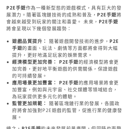
P2E手遊
作為一種新型態的遊戲模式，具有巨大的發
展潛力。隨著區塊鏈技術的成熟和普及，
P2E手遊
將
會越來越受到玩家的關注和喜愛。 未來，
P2E手遊
將會呈現以下幾個發展趨勢：
遊戲品質提升：
隨著遊戲開發技術的進步，
P2E
手遊
的畫面、玩法、劇情等方面都將會得到大幅
提升，更好地滿足玩家的娛樂需求。
經濟模型更加完善：
P2E手遊
的經濟模型將會更
加完善，更好地平衡遊戲的供需關係，保證遊戲
的可持續發展。
應用場景更加豐富：
P2E手遊
的應用場景將會更
加豐富，例如與元宇宙、社交媒體等領域結合，
為玩家提供更多元化的體驗。
監管更加規範：
隨著區塊鏈行業的發展，各國政
府將會加強對P2E遊戲的監管，促進行業的健康發
展。
總之，
P2E手遊
的未來發展前景廣闊，但同時也面臨