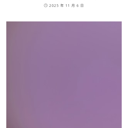
2025 年 11 月 6 日