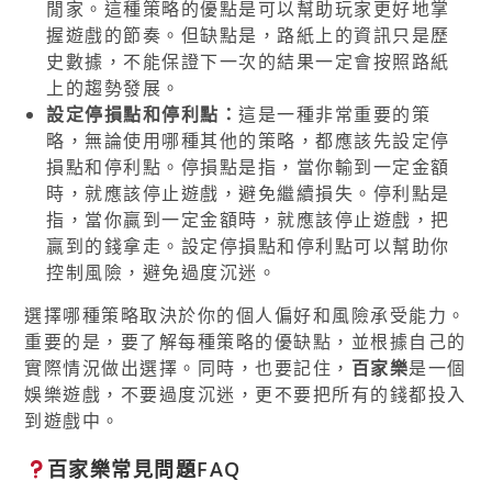
閒家。這種策略的優點是可以幫助玩家更好地掌
握遊戲的節奏。但缺點是，路紙上的資訊只是歷
史數據，不能保證下一次的結果一定會按照路紙
上的趨勢發展。
設定停損點和停利點：
這是一種非常重要的策
略，無論使用哪種其他的策略，都應該先設定停
損點和停利點。停損點是指，當你輸到一定金額
時，就應該停止遊戲，避免繼續損失。停利點是
指，當你贏到一定金額時，就應該停止遊戲，把
贏到的錢拿走。設定停損點和停利點可以幫助你
控制風險，避免過度沉迷。
選擇哪種策略取決於你的個人偏好和風險承受能力。
重要的是，要了解每種策略的優缺點，並根據自己的
實際情況做出選擇。同時，也要記住，
百家樂
是一個
娛樂遊戲，不要過度沉迷，更不要把所有的錢都投入
到遊戲中。
百家樂常見問題FAQ