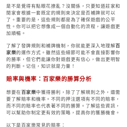
是不是覺得有點眼花撩亂？沒關係，只要知道莊家和
閒家會根據一套既定的規則來決定是否補牌就可以
了。重要的是，這些規則都是為了確保遊戲的公平
性。你可以把它想像成一個自動化的流程，讓遊戲更
加順暢。
了解了發牌規則和補牌機制，你就能更深入地理解
百
家樂
的運作方式。雖然這些細節可能不會直接影響你
的勝率，但它們能讓你對遊戲更有信心，做出更明智
的判斷。记住，知识就是力量！
賠率與機率：百家樂的勝算分析
想要在
百家樂
中獲得勝利，除了了解規則之外，還需
要了解賠率和機率。不同的押注選項有不同的賠率，
而不同的賠率也代表著不同的勝算。了解這些資訊，
可以幫助你制定更有效的策略，提高你的獲勝機會。
以下是百家樂常見的賠率：