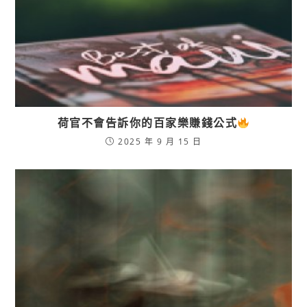
荷官不會告訴你的百家樂賺錢公式
2025 年 9 月 15 日