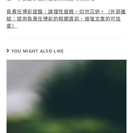
負責任博彩提醒：請理性遊戲，切勿沉迷。（外部連
結：提供負責任博彩的相關資訊，增強文章的可信
度）
YOU MIGHT ALSO LIKE