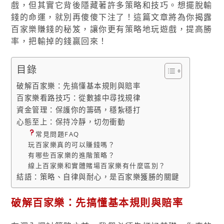
戲，但其實它背後隱藏著許多策略和技巧。想擺脫輸
錢的命運，就別再傻傻下注了！這篇文章將為你揭露
百家樂賺錢的秘笈，讓你更有策略地玩遊戲，提高勝
率，把輸掉的錢贏回來！
目錄
破解百家樂：先搞懂基本規則與賠率
百家樂看路技巧：從數據中尋找規律
資金管理：保護你的籌碼，穩紮穩打
心態至上：保持冷靜，切勿衝動
常見問題FAQ
玩百家樂真的可以賺錢嗎？
有哪些百家樂的進階策略？
線上百家樂和實體賭場百家樂有什麼區別？
結語：策略、自律與耐心，是百家樂獲勝的關鍵
破解百家樂：先搞懂基本規則與賠率