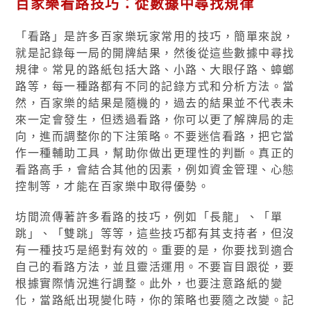
百家樂看路技巧：從數據中尋找規律
「看路」是許多百家樂玩家常用的技巧，簡單來說，
就是記錄每一局的開牌結果，然後從這些數據中尋找
規律。常見的路紙包括大路、小路、大眼仔路、蟑螂
路等，每一種路都有不同的記錄方式和分析方法。當
然，百家樂的結果是隨機的，過去的結果並不代表未
來一定會發生，但透過看路，你可以更了解牌局的走
向，進而調整你的下注策略。不要迷信看路，把它當
作一種輔助工具，幫助你做出更理性的判斷。真正的
看路高手，會結合其他的因素，例如資金管理、心態
控制等，才能在百家樂中取得優勢。
坊間流傳著許多看路的技巧，例如「長龍」、「單
跳」、「雙跳」等等，這些技巧都有其支持者，但沒
有一種技巧是絕對有效的。重要的是，你要找到適合
自己的看路方法，並且靈活運用。不要盲目跟從，要
根據實際情況進行調整。此外，也要注意路紙的變
化，當路紙出現變化時，你的策略也要隨之改變。記