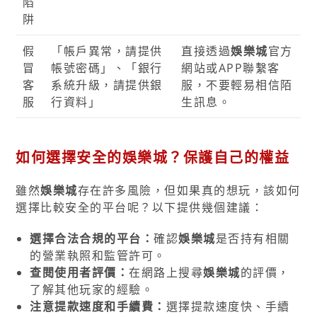
陷
阱
假
「帳戶異常，請提供
直接透過
娛樂城
官方
冒
帳號密碼」、「銀行
網站或APP聯繫客
客
系統升級，請提供銀
服，不要輕易相信陌
服
行資料」
生訊息。
如何選擇安全的娛樂城？保護自己的權益
雖然
娛樂城
存在許多風險，但如果真的想玩，該如何
選擇比較安全的平台呢？以下提供幾個建議：
選擇合法合規的平台：
確認
娛樂城
是否持有相關
的營業執照和監管許可。
查閱使用者評價：
在網路上搜尋
娛樂城
的評價，
了解其他玩家的經驗。
注意提款速度和手續費：
選擇提款速度快、手續