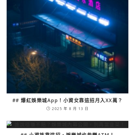
## 爆紅娛樂城App！小資女靠這招月入XX萬？
2025 年 8 月 13 日