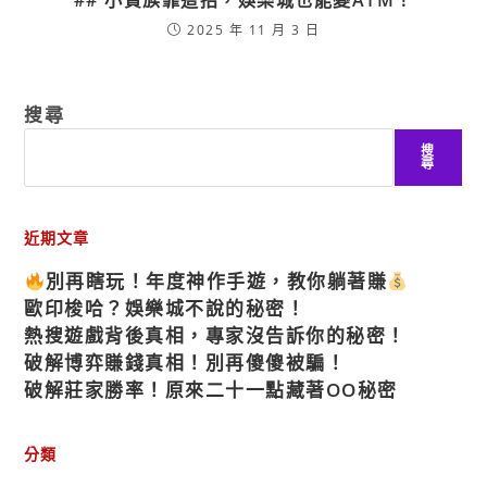
## 小資族靠這招，娛樂城也能變ATM！
2025 年 11 月 3 日
搜尋
搜
尋
近期文章
別再瞎玩！年度神作手遊，教你躺著賺
歐印梭哈？娛樂城不說的秘密！
熱搜遊戲背後真相，專家沒告訴你的秘密！
破解博弈賺錢真相！別再傻傻被騙！
破解莊家勝率！原來二十一點藏著OO秘密
分類