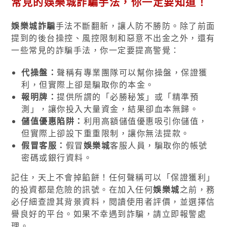
常見的娛樂城詐騙手法，你一定要知道！
娛樂城詐騙
手法不斷翻新，讓人防不勝防。除了前面
提到的後台操控、風控限制和惡意不出金之外，還有
一些常見的詐騙手法，你一定要提高警覺：
代操盤：
聲稱有專業團隊可以幫你操盤，保證獲
利，但實際上卻是騙取你的本金。
報明牌：
提供所謂的「必勝秘笈」或「精準預
測」，讓你投入大量資金，結果卻血本無歸。
儲值優惠陷阱：
利用高額儲值優惠吸引你儲值，
但實際上卻設下重重限制，讓你無法提款。
假冒客服：
假冒
娛樂城
客服人員，騙取你的帳號
密碼或銀行資料。
記住，天上不會掉餡餅！任何聲稱可以「保證獲利」
的投資都是危險的訊號。在加入任何
娛樂城
之前，務
必仔細查證其背景資料，閱讀使用者評價，並選擇信
譽良好的平台。如果不幸遇到詐騙，請立即報警處
理。