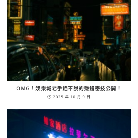
OMG！娛樂城老手絕不說的賺錢密技公開！
2025 年 10 月 9 日