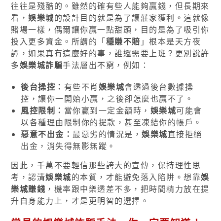
往往是殘酷的。雖然的確有些人能夠贏錢，但長期來
看，
娛樂城
的設計目的就是為了讓莊家獲利。這就像
賭場一樣，偶爾讓你贏一點甜頭，目的是為了吸引你
投入更多資金。所謂的「
穩賺不賠
」根本是天方夜
譚，如果真有這麼好的事，誰還需要上班？更別說許
多
娛樂城詐騙
手法層出不窮，例如：
後台操控：
有些不肖
娛樂城
會透過後台數據操
控，讓你一開始小贏，之後卻怎麼也贏不了。
風控限制：
當你贏到一定金額時，
娛樂城
可能會
以各種理由限制你的提款，甚至凍結你的帳戶。
惡意不出金：
最惡劣的情況是，
娛樂城
直接拒絕
出金，消失得無影無蹤。
因此，千萬不要輕信那些誇大的宣傳，保持理性思
考，認清
娛樂城
的本質，才能避免落入陷阱。想靠
娛
樂城賺錢
，機率跟中樂透差不多，把時間精力放在提
升自身能力上，才是更明智的選擇。