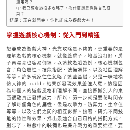
適用嗎？
Q: 我已經看過很多攻略了，為什麼還是覺得自己很
菜？
結尾：現在就開始，你也能成為遊戲大神！
掌握遊戲核心機制：從入門到精通
想要成為遊戲大神，光靠攻略是不夠的，更重要的是
理解遊戲的核心機制。就像蓋房子，地基沒打好，房
子再漂亮也容易倒塌。以這款遊戲為例，核心機制包
含了角色屬性、技能搭配、裝備選擇、以及地圖理解
等等。許多玩家往往忽略了這些基礎，只是一味地模
仿大神的 build，結果卻發現效果差強人意。這是因
為每個人的遊戲風格和理解不同，直接照搬別人的東
西很難真正發揮威力。所以，第一步就是要花時間去
了解每個角色的
屬性
，像是攻擊力、防禦力、生命值
等等，以及它們之間的相互影響。接著，研究不同
技
能
的特性和效果，找出最適合自己風格的搭配方式。
別忘了，遊戲中的
裝備
也是提升戰力的重要途徑，要