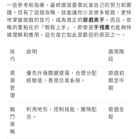
一些參考和指導，最終還是要靠玩家自己的努力和實
踐。但有了這個攻略，就能讓你少走很多彎路，更快
地掌握遊戲的技巧，成為真正的
遊戲高手
。而且，攻
略的重點在於「輕鬆上手」，即使是
手殘黨
也能夠快
速理解和應用，這也是它如此受歡迎的原因之一。
技
說明
適用階
巧
段
資
優先升級關鍵建築，合理分配
遊戲初
源
經驗值，善用交易系統。
期至中
管
期
理
戰
利用地形，控制技能，團隊配
遊戲全
鬥
合。
程
策
略