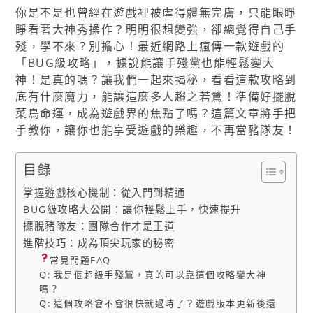
你是不是也曾經在遊戲裡被虐得體無完膚，只能眼睜
睜看著大神秀操作？明明很想變強，卻總覺得自己手
殘，學不來？別擔心！最近網路上瘋傳一款遊戲的
「BUG級攻略」，據說能讓手殘黨也能輕鬆變大
神！是真的嗎？讓我們一起來揭秘，看看這款攻略到
底有什麼魔力，能讓這麼多人趨之若鶩！準備好擺脫
菜鳥命運，成為遊戲界的焦點了嗎？這篇文章將手把
手教你，讓你也能享受遊戲的樂趣，不再當豬隊友！
目錄
掌握遊戲核心機制：從入門到精通
BUG級攻略大公開：讓你輕鬆上手，快速提升
擺脫豬隊友：團隊合作才是王道
進階技巧：成為頂尖玩家的秘密
常見問題FAQ
Q: 我是個超級手殘黨，真的可以靠這個攻略變大神
嗎？
Q: 這個攻略會不會很快就過時了？遊戲版本更新後還