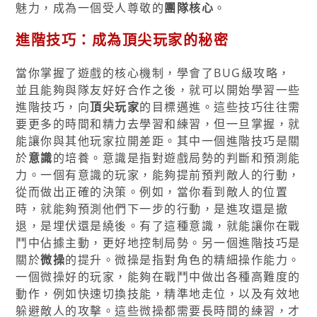
魅力，成為一個受人尊敬的
團隊核心
。
進階技巧：成為頂尖玩家的秘密
當你掌握了遊戲的核心機制，學會了BUG級攻略，
並且能夠與隊友好好合作之後，就可以開始學習一些
進階技巧，向
頂尖玩家
的目標邁進。這些技巧往往需
要更多的時間和精力去學習和練習，但一旦掌握，就
能讓你與其他玩家拉開差距。其中一個進階技巧是關
於
意識
的培養。意識是指對遊戲局勢的判斷和預測能
力。一個有意識的玩家，能夠提前預判敵人的行動，
從而做出正確的決策。例如，當你看到敵人的位置
時，就能夠預測他們下一步的行動，是進攻還是撤
退，是埋伏還是繞後。有了這種意識，就能讓你在戰
鬥中佔據主動，更好地控制局勢。另一個進階技巧是
關於
微操
的提升。微操是指對角色的精細操作能力。
一個微操好的玩家，能夠在戰鬥中做出各種高難度的
動作，例如快速切換技能，精準地走位，以及有效地
躲避敵人的攻擊。這些微操都需要長時間的練習，才