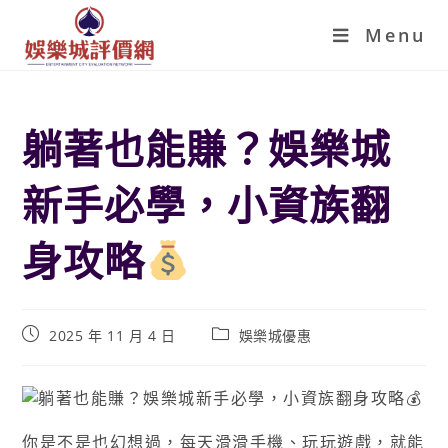
Menu
躺著也能賺？娛樂城
新手必學，小資族翻
身攻略
2025 年 11 月 4 日
娛樂城優惠
你是不是也幻想過，每天滑滑手機、玩玩遊戲，就能