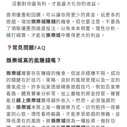
活動對你最有利，才能最大化你的收益。
善用優惠和回饋，可以讓你用更少的資金，玩更多的
遊戲，增加
娛樂城賺錢
的機會。但也要注意，不要為
了領取優惠而過度投注，以免本末倒置。理性分析、
精打細算，才能在
娛樂城
中獲得更大的利益。
常見問題FAQ
娛樂城真的能賺錢嗎？
娛樂城
確實存在賺錢的機會，但並非穩賺不賠。成功
的關鍵在於技巧、策略、良好的風險管理以及一定的
運氣成分。許多玩家透過精進遊戲技巧，例如百家樂
看路、體育賽事分析等，加上嚴格的資金控管，確實
能在
線上娛樂城
獲得額外收入。然而，必須強調的
是，
娛樂城
本質上是一種娛樂方式，切勿抱持一夜暴
富的心態，理性看待輸贏，才能享受遊戲的樂趣，並
降低潛在的風險。將
娛樂城
視為一種投資，做好功