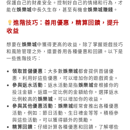
保護自己的財產安全。控制好自己的情緒和行為，才
能在
娛樂城
中長久生存，甚至有機會
娛樂城賺錢
。
進階技巧：善用優惠，精算回饋，提升
收益
想要在
娛樂城
中獲得更高的收益，除了掌握遊戲技巧
和風險管理之外，還要善用各種優惠和回饋。以下是
一些進階技巧：
領取首儲優惠：
大多數
娛樂城
都會提供首儲優
惠，利用好這些優惠，可以增加你的遊戲資金。
參與返水活動：
返水活動是指
娛樂城
會根據你的
投注金額，返還一定比例的金額給你。選擇返水
比例較高的
娛樂城
，可以增加你的收益。
參與其他優惠活動：
娛樂城
經常會推出各種優惠
活動，例如：節日活動、生日禮金等等。積極參
與這些活動，可以獲得額外的獎勵。
精算回饋：
仔細計算各種優惠和回饋，了解哪些