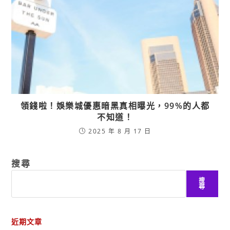
領錢啦！娛樂城優惠暗黑真相曝光，99%的人都
不知道！
2025 年 8 月 17 日
搜尋
搜
尋
近期文章