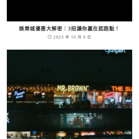
娛樂城優惠大解密：3招讓你贏在起跑點！
2025 年 10 月 9 日