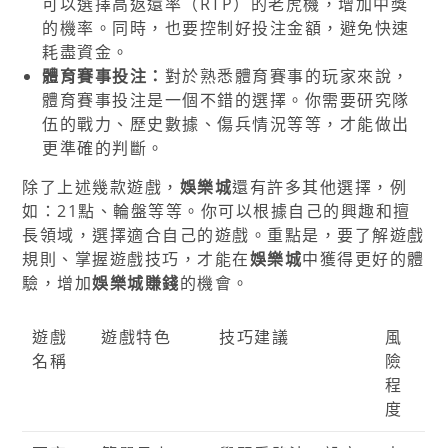
可以選擇高返還率（RTP）的老虎機，增加中獎
的機率。同時，也要控制好投注金額，避免快速
耗盡資金。
體育賽事投注：
對於熟悉體育賽事的玩家來說，
體育賽事投注是一個不錯的選擇。你需要研究隊
伍的戰力、歷史數據、傷兵情況等等，才能做出
更準確的判斷。
除了上述幾款遊戲，
娛樂城
還有許多其他選擇，例
如：21點、輪盤等等。你可以根據自己的興趣和擅
長領域，選擇適合自己的遊戲。重點是，要了解遊戲
規則、掌握遊戲技巧，才能在
娛樂城
中獲得更好的體
驗，增加
娛樂城賺錢
的機會。
遊戲
遊戲特色
技巧建議
風
名稱
險
程
度