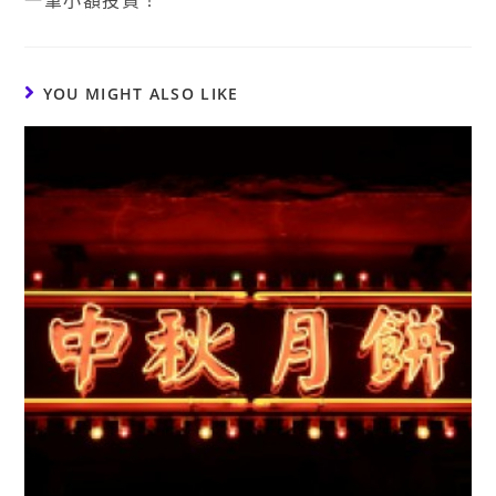
YOU MIGHT ALSO LIKE