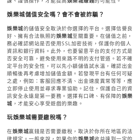
課、謹慎操作，才能提高
娛樂城賺錢
的可能性。
娛樂城儲值安全嗎？會不會被詐騙？
娛樂城
的儲值安全取決於你選擇的平台。選擇信譽良
好、擁有合法執照的
娛樂城
至關重要。在儲值之前，
務必確認網站是否使用SSL加密技術，保護你的個人
資訊和銀行資料。此外，也要留意平台的支付方式是
否安全可靠，避免使用來路不明的支付管道。若不確
定平台的安全性，可以先小額儲值試水溫，確認出金
順暢後再考慮增加儲值金額。若發現平台有任何可疑
之處，例如：客服回應不清、出金速度異常等等，應
立即停止使用並尋求專業協助。記住，保護自己的資
訊安全永遠是第一要務。選擇有口碑、有保障的
娛樂
城
，才能安心享受遊戲的樂趣。
玩娛樂城需要繳稅嗎？
在
娛樂城
贏錢是否需要繳稅，取決於你所在地區的法
律規定。一般來說，如果你的
娛樂城
收益達到一定的