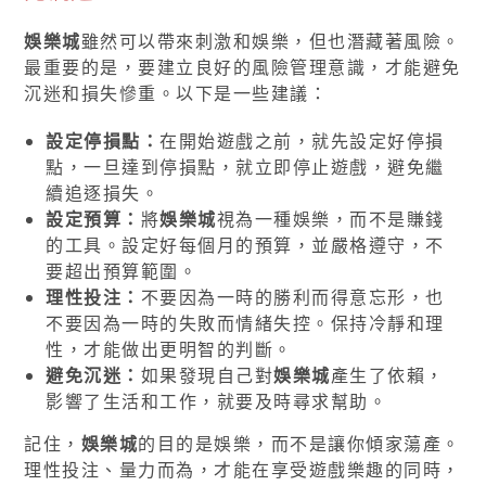
娛樂城
雖然可以帶來刺激和娛樂，但也潛藏著風險。
最重要的是，要建立良好的風險管理意識，才能避免
沉迷和損失慘重。以下是一些建議：
設定停損點：
在開始遊戲之前，就先設定好停損
點，一旦達到停損點，就立即停止遊戲，避免繼
續追逐損失。
設定預算：
將
娛樂城
視為一種娛樂，而不是賺錢
的工具。設定好每個月的預算，並嚴格遵守，不
要超出預算範圍。
理性投注：
不要因為一時的勝利而得意忘形，也
不要因為一時的失敗而情緒失控。保持冷靜和理
性，才能做出更明智的判斷。
避免沉迷：
如果發現自己對
娛樂城
產生了依賴，
影響了生活和工作，就要及時尋求幫助。
記住，
娛樂城
的目的是娛樂，而不是讓你傾家蕩產。
理性投注、量力而為，才能在享受遊戲樂趣的同時，