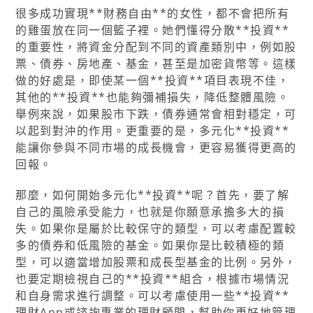
很多成功實現**財務自由**的女性，都不會把所有
的雞蛋放在同一個籃子裡。她們懂得分散**投資**
的重要性，將資金分配到不同的資產類別中，例如股
票、債券、房地產、基金，甚至是加密貨幣等。這樣
做的好處是，即使某一個**投資**項目表現不佳，
其他的**投資**也能夠彌補損失，降低整體風險。
舉例來說，如果股市下跌，債券通常會相對穩定，可
以起到對沖的作用。更重要的是，多元化**投資**
能讓你參與不同市場的成長機會，更容易獲得更高的
回報。
那麼，如何開始多元化**投資**呢？首先，要了解
自己的風險承受能力，也就是你願意承擔多大的損
失。如果你是屬於比較保守的類型，可以考慮配置較
多的債券和低風險的基金。如果你是比較積極的類
型，可以適當增加股票和成長型基金的比例。另外，
也要定期檢視自己的**投資**組合，根據市場情況
和自身需求進行調整。可以考慮使用一些**投資**
理財App或諮詢專業的理財顧問，幫助你更好地管理