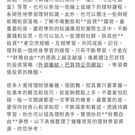
富》等等。也可以參加一些線上或線下的理財課程，
系統性地學習理財知識。此外，也可以關注一些財經
新聞和部落格，了解市場動態和**投資**趨勢。最
重要的是，要把學到的知識運用到實際生活中，不斷
實踐和反思。也可以加入一些理財社群，與其他**
投資**者交流經驗，互相學習，共同成長。記住，
理財是一個終身學習的過程，只有不斷學習，才能在
**財務自由**的道路上越走越遠。推薦關注巴菲特
的投資策略（
外部連結，巴菲特公司網站
），學習價
值投資的精髓。
很多人覺得理財很複雜，很困難，但其實只要掌握一
些基本的概念和技巧，就能夠輕鬆上手。不要害怕犯
錯，每一次錯誤都是一次學習的機會。最重要的是，
要保持好奇心和求知慾，不斷探索和嘗試。透過持續
學習，你也可以成為理財高手，實現你的**財務自
由**夢想。以下表格整理了幾種常見的理財學習資
源，供您參考：