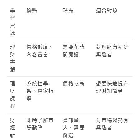
學
優點
缺點
適合對象
習
資
源
理
價格低廉、
需要花時
對理財有初步
財
內容豐富
間閱讀
興趣者
書
籍
理
系統性學
價格較高
想要快速提升
財
習、專家指
理財知識者
課
導
程
財
即時了解市
資訊量
對市場趨勢有
經
場動態
大、需要
興趣者
新
篩選