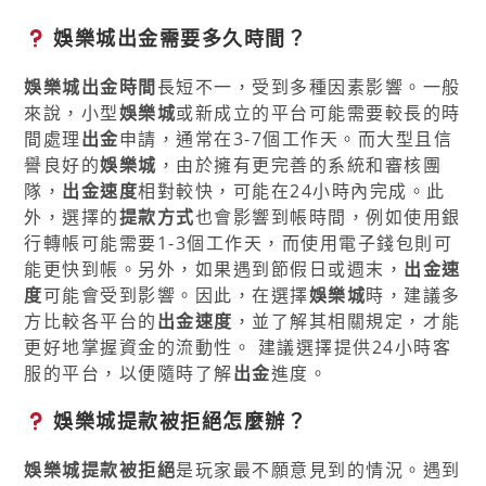
娛樂城出金需要多久時間？
娛樂城出金時間
長短不一，受到多種因素影響。一般
來說，小型
娛樂城
或新成立的平台可能需要較長的時
間處理
出金
申請，通常在3-7個工作天。而大型且信
譽良好的
娛樂城
，由於擁有更完善的系統和審核團
隊，
出金速度
相對較快，可能在24小時內完成。此
外，選擇的
提款方式
也會影響到帳時間，例如使用銀
行轉帳可能需要1-3個工作天，而使用電子錢包則可
能更快到帳。另外，如果遇到節假日或週末，
出金速
度
可能會受到影響。因此，在選擇
娛樂城
時，建議多
方比較各平台的
出金速度
，並了解其相關規定，才能
更好地掌握資金的流動性。 建議選擇提供24小時客
服的平台，以便隨時了解
出金
進度。
娛樂城提款被拒絕怎麼辦？
娛樂城提款被拒絕
是玩家最不願意見到的情況。遇到