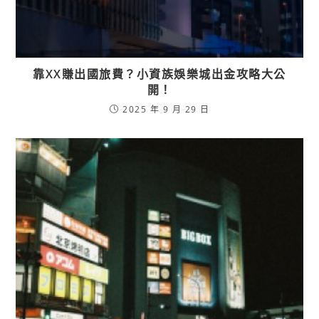
靠XX賺出國旅費？小資族娛樂城出金攻略大公
開！
2025 年 9 月 29 日