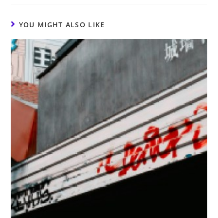
YOU MIGHT ALSO LIKE