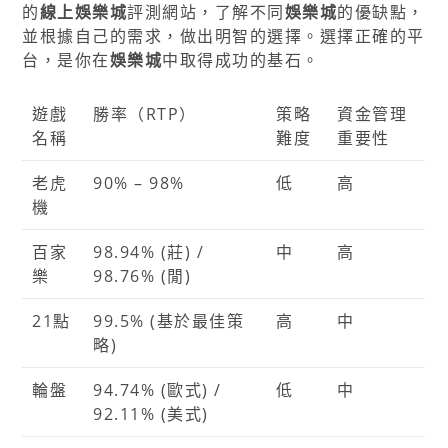
的
線上娛樂城
評測網站，了解不同
娛樂城
的優缺點，
並根據自己的需求，做出明智的選擇。選擇正確的平
台，是你在
娛樂城
中取得成功的基石。
遊戲
勝率（RTP）
策略
資金管理
名稱
難度
重要性
老虎
90% – 98%
低
高
機
百家
98.94% (莊) /
中
高
樂
98.76% (閒)
21點
99.5% (基於最佳策
高
中
略)
輪盤
94.74% (歐式) /
低
中
92.11% (美式)