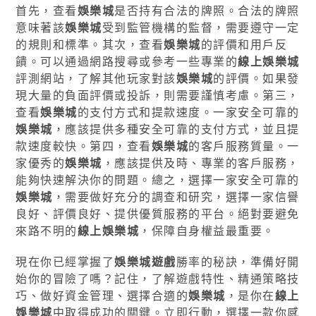
首先，查看
娛樂城
是否持有合法的牌照。合法的牌照
意味著該
娛樂城
受到監管機構的監督，需要遵守一定
的規則和標準。其次，查看
娛樂城
的評價和用戶反
饋。可以通過網路搜尋或參考一些專業的
線上娛樂城
評測網站，了解其他玩家對該
娛樂城
的評價。如果發
現大量的負面評價或投訴，則需要謹慎考慮。第三，
查看
娛樂城
的支付方式和提款速度。一家安全可靠的
娛樂城
，應該提供多種安全可靠的支付方式，並且提
款速度較快。第四，查看
娛樂城
的客戶服務質量。一
家優秀的
娛樂城
，應該提供及時、專業的客戶服務，
能夠快速解決你的問題。總之，選擇一家安全可靠的
娛樂城
，需要做好充分的調查和研究，選擇一家信譽
良好、評價良好、提供優質服務的平台。絕對要避免
來路不明的
線上娛樂城
，保障自身權益最重要。
現在你已經掌握了
娛樂城遊戲
勝率的秘訣，準備好開
始你的冒險了嗎？記住，了解遊戲特性、精通策略技
巧、做好資金管理、選擇合適的
娛樂城
，是你在
線上
娛樂城
中取得成功的關鍵。立即行動，選擇一款你感