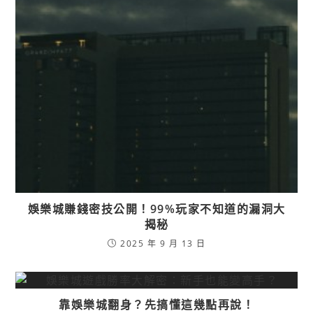
娛樂城賺錢密技公開！99%玩家不知道的漏洞大
揭秘
2025 年 9 月 13 日
靠娛樂城翻身？先搞懂這幾點再說！